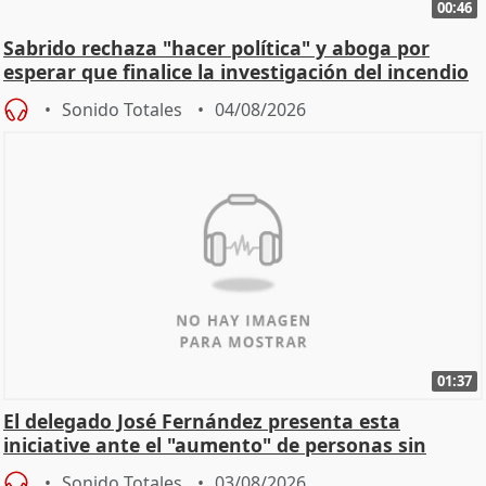
00:46
Sabrido rechaza "hacer política" y aboga por
esperar que finalice la investigación del incendio
Sonido Totales
04/08/2026
01:37
El delegado José Fernández presenta esta
iniciative ante el "aumento" de personas sin
hogar en Madri
Sonido Totales
03/08/2026