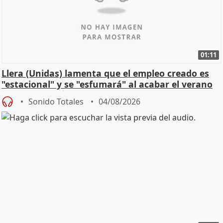
01:11
Llera (Unidas) lamenta que el empleo creado es
"estacional" y se "esfumará" al acabar el verano
Sonido Totales
04/08/2026