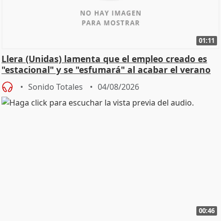
01:11
Llera (Unidas) lamenta que el empleo creado es
"estacional" y se "esfumará" al acabar el verano
Sonido Totales
04/08/2026
00:46