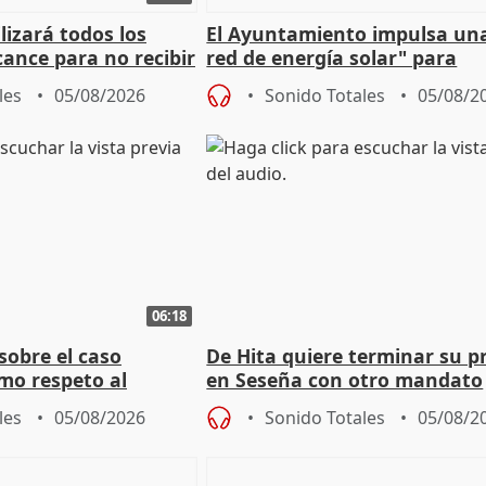
izará todos los
El Ayuntamiento impulsa un
cance para no recibir
red de energía solar" para
grantes
autoconsumo
les
05/08/2026
Sonido Totales
05/08/2
06:18
sobre el caso
De Hita quiere terminar su p
mo respeto al
en Seseña con otro mandato
les
05/08/2026
Sonido Totales
05/08/2