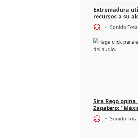
Extremadura util
recursos a su al
más menores mi
Sonido Tota
Sira Rego opina 
Zapatero: "Máxi
proceso judicial"
Sonido Tota