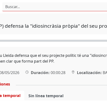
P) defensa la "idiosincràsia pròpia" del seu pro
u Lleida defensa que el seu projecte polític té una "idiosin
en clar que forma part del PP.
08/05/2026
Duración:
00:00:28
Localización:
BA
ciones
ea temporal
Sin línea temporal