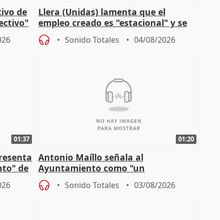
tivo de
Llera (Unidas) lamenta que el
lectivo"
empleo creado es "estacional" y se
"esfumará" al acabar el verano
026
Sonido Totales
04/08/2026
01:37
01:20
presenta
Antonio Maíllo señala al
nto" de
Ayuntamiento como "un
especulador más" sobre viviendas de
026
Sonido Totales
03/08/2026
Jiménez Becerril