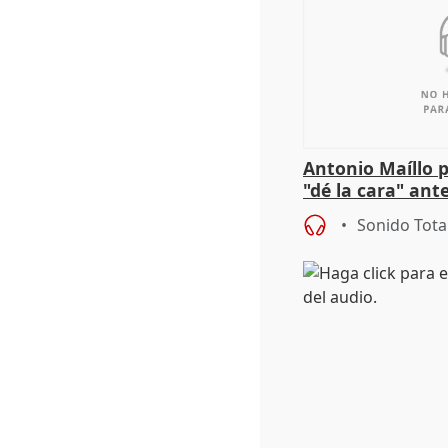
Antonio Maíllo 
"dé la cara" ant
acoso del CEO 
Sonido Tota