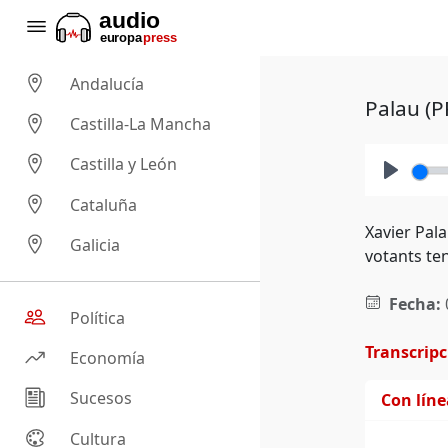
Andalucía
Palau (P
Castilla-La Mancha
Castilla y León
Play
Cataluña
Xavier Pala
Galicia
votants ten
Fecha:
Política
Transcrip
Economía
Sucesos
Con lín
Cultura