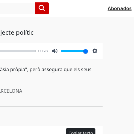
Abonados
jecte polític
00:28
Mute
Settings
cràsia pròpia", però assegura que els seus
RCELONA
Copiar texto