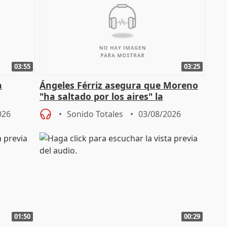
03:55
03:25
a
Ángeles Férriz asegura que Moreno
"ha saltado por los aires" la
Campaña
negociación tras acuerdo con SMA
026
Sonido Totales
03/08/2026
01:50
00:29