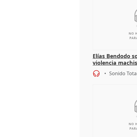
Elías Bendodo s
violencia machi
Sonido Tota