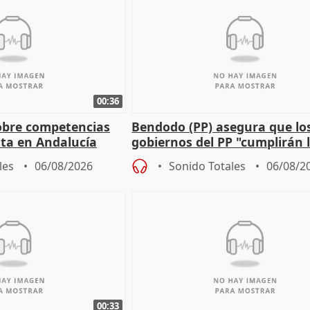
00:36
obre competencias
Bendodo (PP) asegura que lo
sta en Andalucía
gobiernos del PP "cumplirán l
sobre los menores migrantes
les
06/08/2026
Sonido Totales
06/08/2
00:33