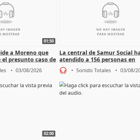
01:50
pide a Moreno que
La central de Samur Social h
e el presunto caso de
atendido a 156 personas en
de ADM
situación de calle durante 
les
03/08/2026
Sonido Totales
03/08/2
de Calor
02:00