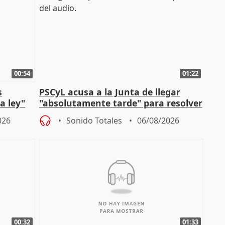
00:54
01:22
s
PSCyL acusa a la Junta de llegar
a ley"
"absolutamente tarde" para resolver
problemas como Newcastle
026
Sonido Totales
06/08/2026
00:32
01:33