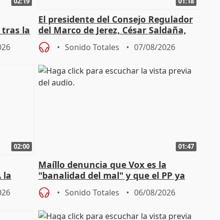
02:19
01:18
El presidente del Consejo Regulador
tras la
del Marco de Jerez, César Saldaña,
sobre exportaciones
026
Sonido Totales
07/08/2026
02:00
01:47
Maíllo denuncia que Vox es la
 la
"banalidad del mal" y que el PP ya
la"
asume todas sus tesis
026
Sonido Totales
06/08/2026