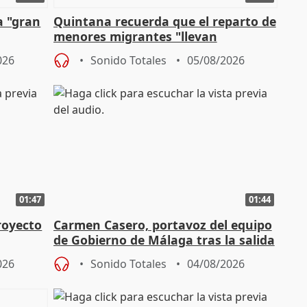
a "gran
Quintana recuerda que el reparto de
menores migrantes "llevan
aportación del Gobierno" central
026
Sonido Totales
05/08/2026
01:47
01:44
royecto
Carmen Casero, portavoz del equipo
de Gobierno de Málaga tras la salida
de Pérez de Siles
026
Sonido Totales
04/08/2026