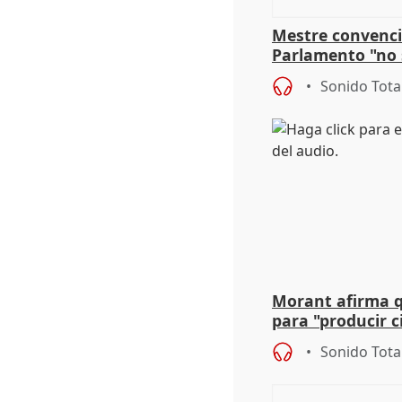
Mestre convenci
Parlamento "no 
defiende "estabi
Sonido Tota
Vox
Morant afirma qu
para "producir ci
resto del mundo
Sonido Tota