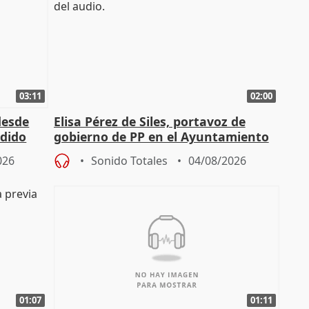
03:11
02:00
desde
Elisa Pérez de Siles, portavoz de
edido
gobierno de PP en el Ayuntamiento
de Málaga, deja la política
026
Sonido Totales
04/08/2026
01:07
01:11