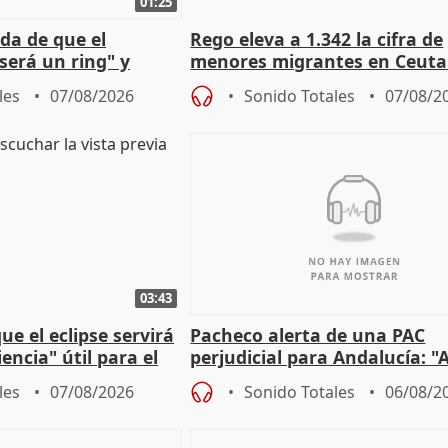
01:25
da de que el
Rego eleva a 1.342 la cifra de
será un ring" y
menores migrantes en Ceuta 
lidad" del pacto con
entrada masiva
les
07/08/2026
Sonido Totales
07/08/2
03:43
e el eclipse servirá
Pacheco alerta de una PAC
encia" útil para el
perjudicial para Andalucía: "A
agricultura hay que proteger
les
07/08/2026
Sonido Totales
06/08/2