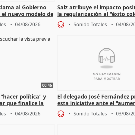
lama al Gobierno
Saiz atribuye el impacto posi
 el nuevo modelo de
la regularización al "éxito co
del Gobierno
les
04/08/2026
Sonido Totales
04/08/2
00:46
"hacer política" y
El delegado José Fernández 
r que finalice la
esta iniciative ante el "aume
l incendio
personas sin hogar en Madri
les
04/08/2026
Sonido Totales
03/08/2