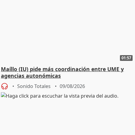
01:57
Maíllo (IU) pide más coordinación entre UME y
agencias autonómicas
Sonido Totales
09/08/2026