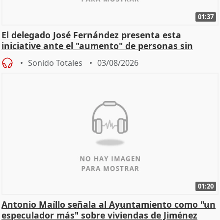
01:37
El delegado José Fernández presenta esta
iniciative ante el "aumento" de personas sin
hogar en Madri
Sonido Totales
03/08/2026
01:20
Antonio Maíllo señala al Ayuntamiento como "un
especulador más" sobre viviendas de Jiménez