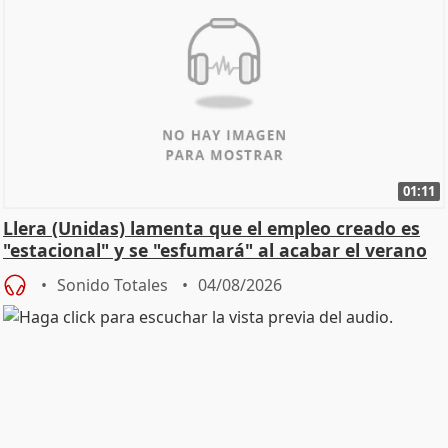
01:11
Llera (Unidas) lamenta que el empleo creado es
"estacional" y se "esfumará" al acabar el verano
Sonido Totales
04/08/2026