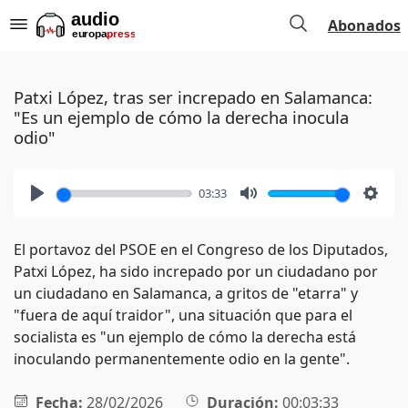
Abonados
Patxi López, tras ser increpado en Salamanca:
"Es un ejemplo de cómo la derecha inocula
odio"
03:33
Play
Mute
Setti
El portavoz del PSOE en el Congreso de los Diputados,
Patxi López, ha sido increpado por un ciudadano por
un ciudadano en Salamanca, a gritos de "etarra" y
"fuera de aquí traidor", una situación que para el
socialista es "un ejemplo de cómo la derecha está
inoculando permanentemente odio en la gente".
Fecha:
28/02/2026
Duración:
00:03:33