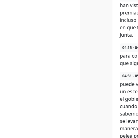
han vis
premiad
incluso
en que 
Junta.
04:15 - 0
para co
que sign
04:31 - 0
puede v
un esce
el gobi
cuando 
sabemos
se leva
manera 
pelea p