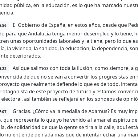
anidad pública, en la educación, es lo que ha marcado nuest
encia.
El Gobierno de España, en estos años, desde que Pedr
5:56
do para que Andalucía tenga menor desempleo y lo tiene, 
ren unas oportunidades laborales y la tiene, pero lo que es
ía, la vivienda, la sanidad, la educación, la dependencia, so
nte deteriorados.
Así que salimos con toda la ilusión, como siempre, a g
6:22
onvencida de que no se van a convertir los progresistas en
proyecto que realmente defiende lo que es de todo, intenta
protagonista de este proyecto de futuro y estamos conven
 electoral, así también se reflejará en los sondeos de opinió
Gracias. ¿Cómo va la medalla de Adamus? Es muy impor
7:07
 que representa lo que yo he venido a llamar el espíritu d
a, de solidaridad de que la gente se tira a la calle, aquí está 
o no entiende de nada más que de intentar echar una man