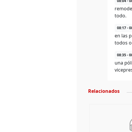
08:04 - 0
remodel
todo.
08:17 - 0
en las 
todos o
08:35 - 0
una pól
vicepres
Relacionados