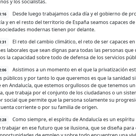
os y los socialistas.
Desde luego trabajamos cada día y el gobierno de pr
1:16
ía y en el resto del territorio de España seamos capaces d
 sociedades modernas tienen por delante.
El reto del cambio climático, el reto de ser capaces en
1:31
nes laborales que sean dignas para todas las personas que
s la capacidad sobre todo de defensa de los servicios públ
Asistimos a un momento en el que la privatización es
2:06
os públicos y por tanto lo que queremos es que la sanidad si
 en Andalucía, que estemos orgullosos de que tenemos un 
ga, que trabaja por el conjunto de los ciudadanos o un sis
r social que permite que la persona solamente su progresió
cuenta corriente o por su familia de origen.
Como siempre, el espíritu de Andalucía es un espírit
2:28
 trabajar en ese futuro que se ilusiona, que se diseña par
oportunidades de empleo y sobre todo encuentren una vivie