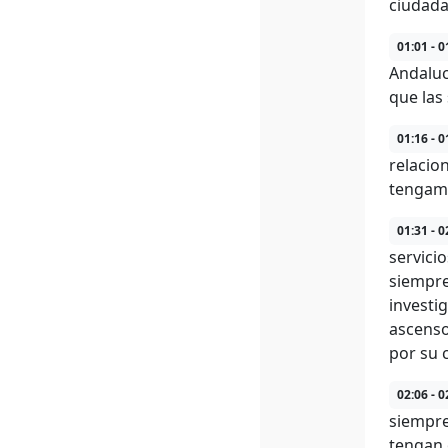
ciudadan
01:01 - 0
Andaluc
que las
01:16 - 0
relacio
tengamo
01:31 - 0
servici
siempre
investi
ascenso
por su 
02:06 - 0
siempre
tengan 