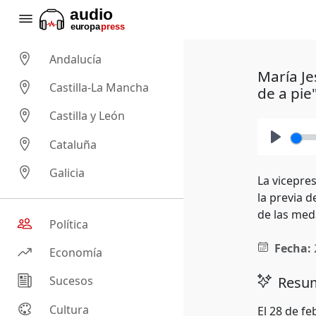
Andalucía
María Je
Castilla-La Mancha
de a pie
Castilla y León
Cataluña
Play
Galicia
La vicepre
la previa d
de las med
Política
Fecha:
Economía
Resum
Sucesos
Cultura
El 28 de fe