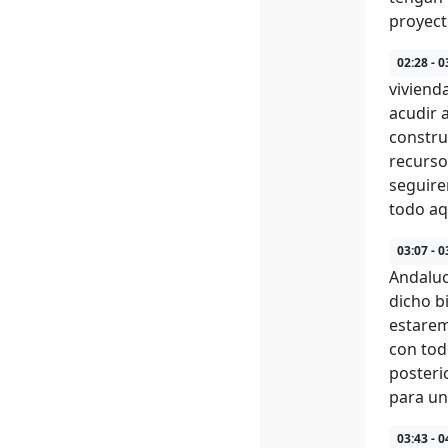
proyect
02:28 - 0
viviend
acudir 
constru
recurso
seguire
todo aq
03:07 - 0
Andaluc
dicho bi
estarem
con tod
posteri
para un
03:43 - 0