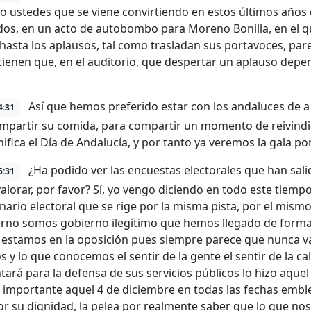
to ustedes que se viene convirtiendo en estos últimos años
os, en un acto de autobombo para Moreno Bonilla, en el qu
 hasta los aplausos, tal como trasladan sus portavoces, p
tienen que, en el auditorio, que despertar un aplauso depen
Así que hemos preferido estar con los andaluces de a 
4:31
mpartir su comida, para compartir un momento de reivindi
ifica el Día de Andalucía, y por tanto ya veremos la gala por 
¿Ha podido ver las encuestas electorales que han sal
5:31
alorar, por favor? Sí, yo vengo diciendo en todo este tiem
nario electoral que se rige por la misma pista, por el mis
erno somos gobierno ilegítimo que hemos llegado de forma 
estamos en la oposición pues siempre parece que nunca v
 y lo que conocemos el sentir de la gente el sentir de la c
ntará para la defensa de sus servicios públicos lo hizo aquel
importante aquel 4 de diciembre en todas las fechas emblem
or su dignidad, la pelea por realmente saber que lo que nos