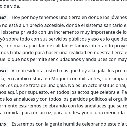
o de vida.
Hoy por hoy tenemos una tierra en donde los jóvene
3:07
a no está a un precio accesible, donde el sistema sanitario
al sistema privado con un incremento muy importante de lo
yó sobre todo con sus servicios públicos y eso es lo que d
s, con más capacidad de calidad estamos intentando proye
mos trabajando para hacer una realidad en nuestra tierra 
uello que nos permite ser ciudadanos y andaluces con may
Vicepresidenta, usted más que hoy a la gala, los premi
3:43
ía, en cambio estará en Moguer con militantes, con simpatiz
en, es que se trata de una gala. No es un acto institucional,
os aquí, por supuesto, en todos los actos que celebra el
os los andaluces y con todos los partidos políticos el orgul
ormente estaremos celebrando con los andaluces que se re
a comida, para un arroz, para un desayuno, una merienda.
Estaremos con la gente humilde celebrando este día ta
4:15