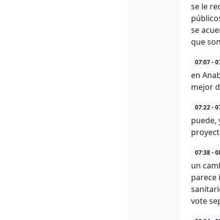
se le r
público
se acue
que son
07:07 - 0
en Anab
mejor d
07:22 - 0
puede, 
proyect
07:38 - 0
un camb
parece 
sanitar
vote se