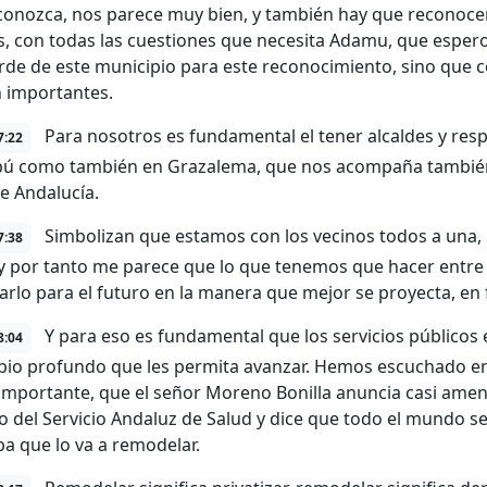
econozca, nos parece muy bien, y también hay que reconocerl
s, con todas las cuestiones que necesita Adamu, que esper
rde de este municipio para este reconocimiento, sino que c
 importantes.
Para nosotros es fundamental el tener alcaldes y res
7:22
ú como también en Grazalema, que nos acompaña también su
e Andalucía.
Simbolizan que estamos con los vecinos todos a una
7:38
y por tanto me parece que lo que tenemos que hacer entre 
arlo para el futuro en la manera que mejor se proyecta, en 
Y para eso es fundamental que los servicios públicos 
8:04
io profundo que les permita avanzar. Hemos escuchado en u
importante, que el señor Moreno Bonilla anuncia casi am
io del Servicio Andaluz de Salud y dice que todo el mundo se
pa que lo va a remodelar.