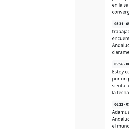
en la s
converg
05:31 - 0
trabaja
encuent
Andaluc
clarame
05:56 - 0
Estoy c
por un 
sienta 
la fecha
06:22 - 0
Adamus,
Andalucí
el mund