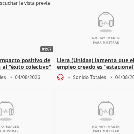
01:07
 impacto positivo de
Llera (Unidas) lamenta que e
 al "éxito colectivo"
empleo creado es "estacional
"esfumará" al acabar el vera
les
04/08/2026
Sonido Totales
04/08/2