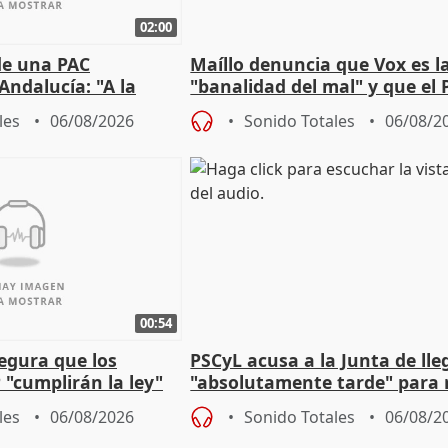
02:00
de una PAC
Maíllo denuncia que Vox es l
Andalucía: "A la
"banalidad del mal" y que el 
 que protegerla"
asume todas sus tesis
les
06/08/2026
Sonido Totales
06/08/2
00:54
egura que los
PSCyL acusa a la Junta de lle
 "cumplirán la ley"
"absolutamente tarde" para 
es migrantes
problemas como Newcastle
les
06/08/2026
Sonido Totales
06/08/2