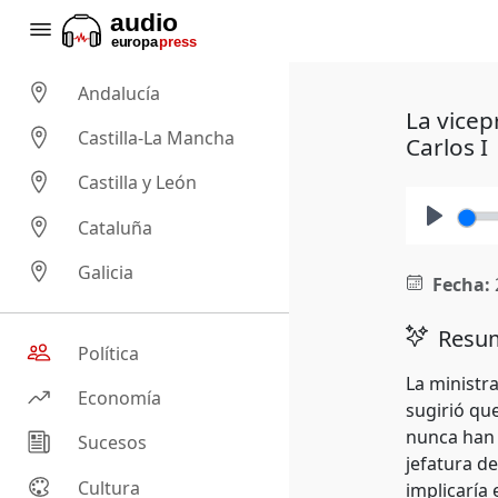
Andalucía
La vicep
Castilla-La Mancha
Carlos I
Castilla y León
Cataluña
Play
Galicia
Fecha:
Resum
Política
La ministra
Economía
sugirió que
nunca han 
Sucesos
jefatura de
Cultura
implicaría 