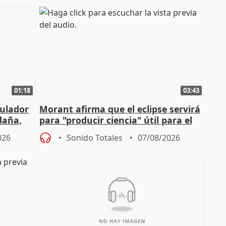
01:18
03:43
gulador
Morant afirma que el eclipse servirá
daña,
para "producir ciencia" útil para el
resto del mundo
026
Sonido Totales
07/08/2026