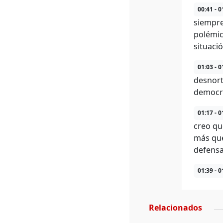
00:41 - 0
siempre
polémic
situaci
01:03 - 0
desnort
democra
01:17 - 0
creo qu
más que 
defensa
01:39 - 0
Relacionados