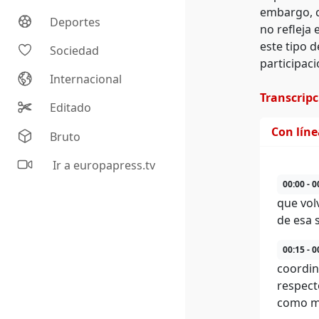
embargo, c
Deportes
no refleja
este tipo 
Sociedad
participac
Internacional
Transcrip
Editado
Con lín
Bruto
Ir a europapress.tv
00:00 - 0
que vol
de esa 
00:15 - 0
coordin
respecto
como mi