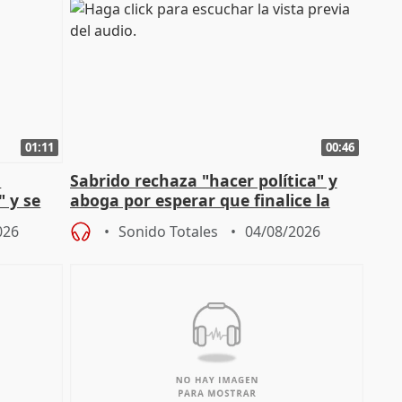
01:11
00:46
l
Sabrido rechaza "hacer política" y
" y se
aboga por esperar que finalice la
no
investigación del incendio
026
Sonido Totales
04/08/2026