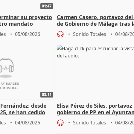
01:47
terminar su proyecto
Carmen Casero, portavoz del
otro mandato
de Gobierno de Málaga tras l
de Pérez de Siles
les
05/08/2026
Sonido Totales
04/08/2
03:11
é Fernández: desde
Elisa Pérez de Siles, portavoz
25, se han cedido
gobierno de PP en el Ayunta
r nacimiento
de Málaga, deja la política
les
04/08/2026
Sonido Totales
04/08/2