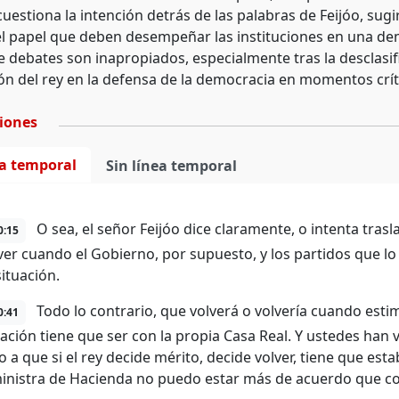
uestiona la intención detrás de las palabras de Feijóo, sug
 el papel que deben desempeñar las instituciones en una de
de debates son inapropiados, especialmente tras la desclasi
ión del rey en la defensa de la democracia en momentos crít
ciones
ea temporal
Sin línea temporal
O sea, el señor Feijóo dice claramente, o intenta trasl
0:15
ver cuando el Gobierno, por supuesto, y los partidos que 
situación.
Todo lo contrario, que volverá o volvería cuando esti
0:41
ación tiene que ser con la propia Casa Real. Y ustedes han v
 a que si el rey decide mérito, decide volver, tiene que est
nistra de Hacienda no puedo estar más de acuerdo que con 