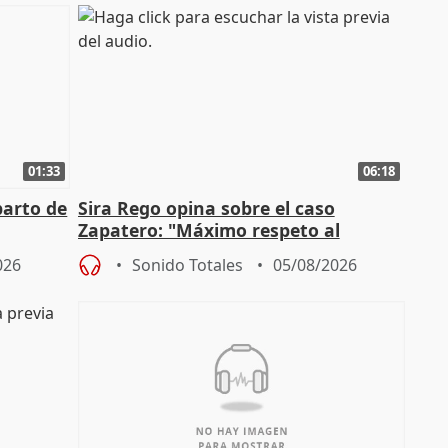
01:33
06:18
parto de
Sira Rego opina sobre el caso
Zapatero: "Máximo respeto al
tral
proceso judicial"
026
Sonido Totales
05/08/2026