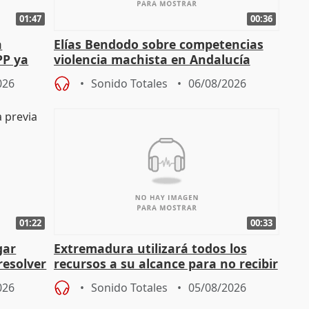
01:47
00:36
a
Elías Bendodo sobre competencias
PP ya
violencia machista en Andalucía
026
Sonido Totales
06/08/2026
01:22
00:33
gar
Extremadura utilizará todos los
resolver
recursos a su alcance para no recibir
más menores migrantes
026
Sonido Totales
05/08/2026