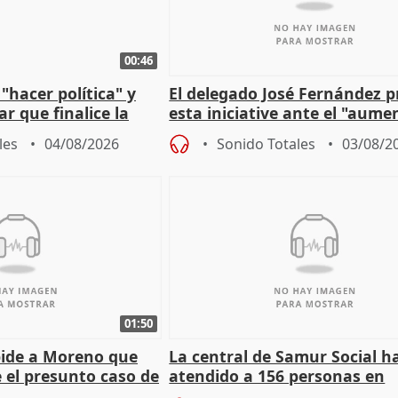
00:46
"hacer política" y
El delegado José Fernández 
r que finalice la
esta iniciative ante el "aume
l incendio
personas sin hogar en Madri
les
04/08/2026
Sonido Totales
03/08/2
01:50
pide a Moreno que
La central de Samur Social h
e el presunto caso de
atendido a 156 personas en
de ADM
situación de calle durante 