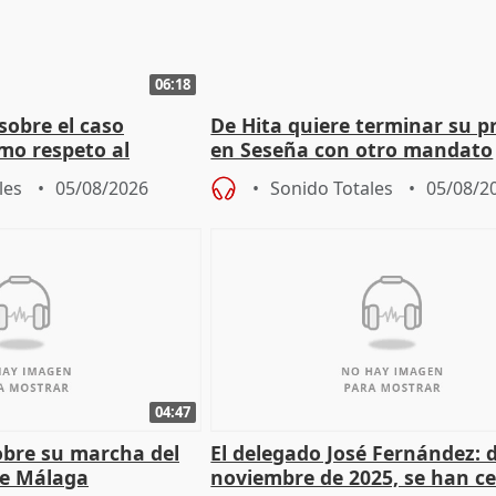
06:18
sobre el caso
De Hita quiere terminar su p
mo respeto al
en Seseña con otro mandato
les
05/08/2026
Sonido Totales
05/08/2
04:47
sobre su marcha del
El delegado José Fernández: 
e Málaga
noviembre de 2025, se han c