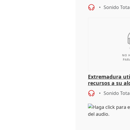
Sonido Tota
Extremadura util
recursos a su al
más menores mi
Sonido Tota