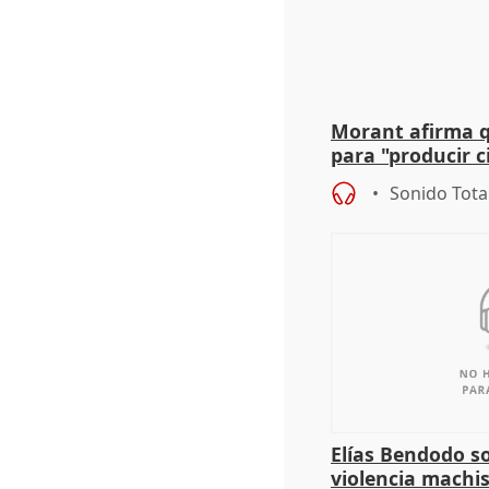
Morant afirma qu
para "producir ci
resto del mundo
Sonido Tota
Elías Bendodo s
violencia machi