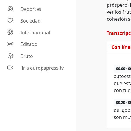
próspero. 
Deportes
ver los fr
cohesión so
Sociedad
Internacional
Transcrip
Editado
Con lín
Bruto
Ir a europapress.tv
00:00 - 0
autoest
que est
con fue
00:20 - 0
del gob
son muy