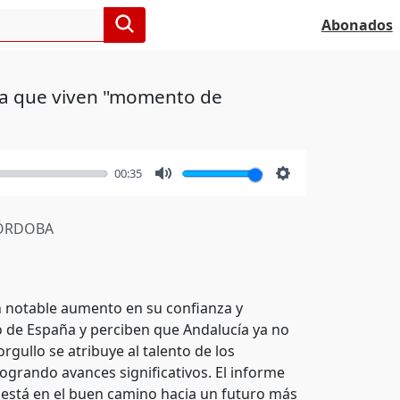
Abonados
tra que viven "momento de
00:35
Mute
Settings
ÓRDOBA
n notable aumento en su confianza y
to de España y perciben que Andalucía ya no
orgullo se atribuye al talento de los
logrando avances significativos. El informe
a está en el buen camino hacia un futuro más