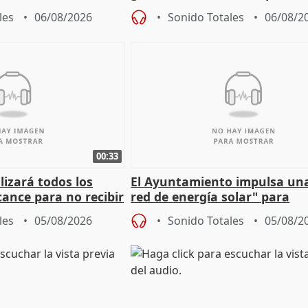
sobre los menores migrantes
les
06/08/2026
Sonido Totales
06/08/2
00:33
izará todos los
El Ayuntamiento impulsa un
cance para no recibir
red de energía solar" para
grantes
autoconsumo
les
05/08/2026
Sonido Totales
05/08/2