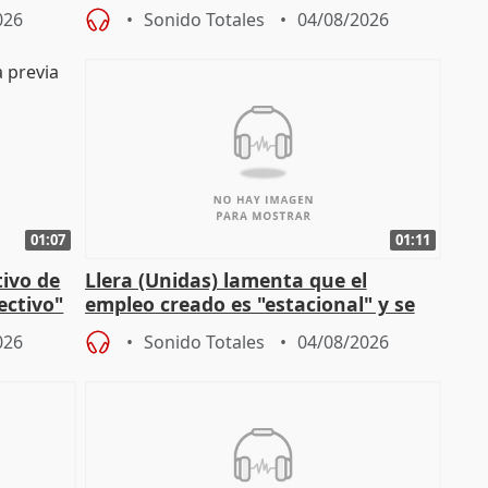
de Málaga, deja la política
026
Sonido Totales
04/08/2026
01:07
01:11
tivo de
Llera (Unidas) lamenta que el
lectivo"
empleo creado es "estacional" y se
"esfumará" al acabar el verano
026
Sonido Totales
04/08/2026