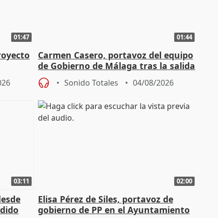
01:47
01:44
royecto
Carmen Casero, portavoz del equipo
de Gobierno de Málaga tras la salida
de Pérez de Siles
026
Sonido Totales
04/08/2026
03:11
02:00
desde
Elisa Pérez de Siles, portavoz de
edido
gobierno de PP en el Ayuntamiento