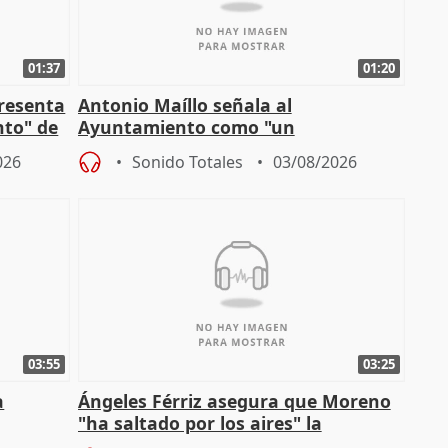
01:37
01:20
presenta
Antonio Maíllo señala al
nto" de
Ayuntamiento como "un
especulador más" sobre viviendas de
026
Sonido Totales
03/08/2026
Jiménez Becerril
03:55
03:25
a
Ángeles Férriz asegura que Moreno
"ha saltado por los aires" la
Campaña
negociación tras acuerdo con SMA