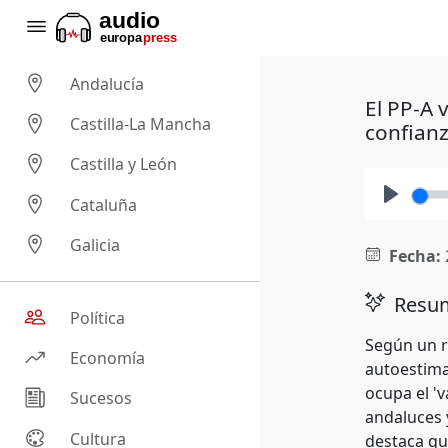
Andalucía
El PP-A 
Castilla-La Mancha
confianz
Castilla y León
Cataluña
Play
Galicia
Fecha:
Resum
Política
Según un r
Economía
autoestima
ocupa el 'v
Sucesos
andaluces 
Cultura
destaca qu