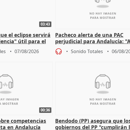
03:43
e el eclipse servirá
Pacheco alerta de una PAC
encia" útil para el
perjudicial para Andalucía: "A
agricultura hay que proteger
les
07/08/2026
Sonido Totales
06/08/2
00:36
obre competencias
Bendodo (PP) asegura que lo
sta en Andalucía
gobiernos del PP "cumplirán l