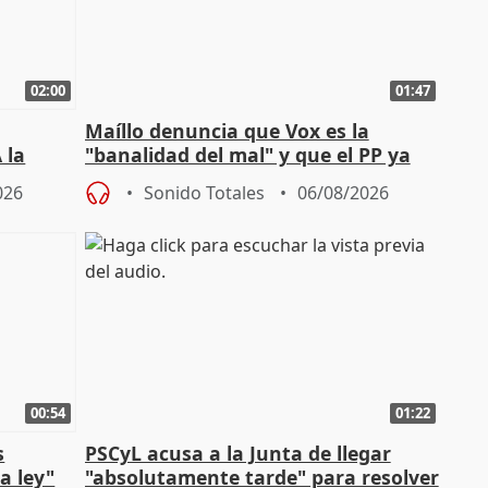
02:00
01:47
Maíllo denuncia que Vox es la
 la
"banalidad del mal" y que el PP ya
la"
asume todas sus tesis
026
Sonido Totales
06/08/2026
00:54
01:22
s
PSCyL acusa a la Junta de llegar
a ley"
"absolutamente tarde" para resolver