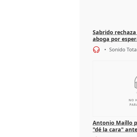
Sabrido rechaza 
aboga por espera
investigación de
Sonido Tota
Antonio Maíllo 
"dé la cara" ant
acoso del CEO 