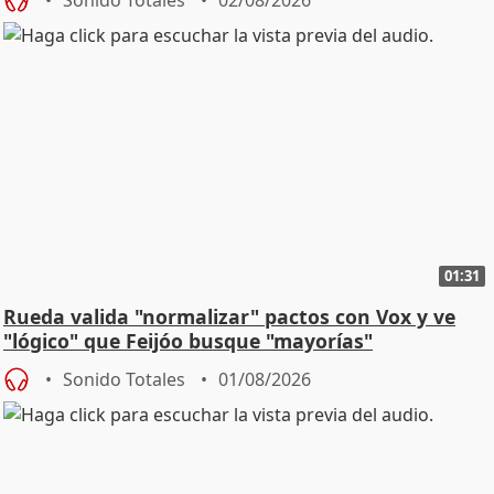
01:31
Rueda valida "normalizar" pactos con Vox y ve
"lógico" que Feijóo busque "mayorías"
Sonido Totales
01/08/2026