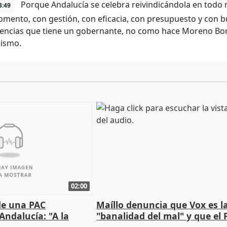
Porque Andalucía se celebra reivindicándola en todo
3:49
mento, con gestión, con eficacia, con presupuesto y con b
ncias que tiene un gobernante, no como hace Moreno Bonil
ismo.
02:00
de una PAC
Maíllo denuncia que Vox es l
Andalucía: "A la
"banalidad del mal" y que el 