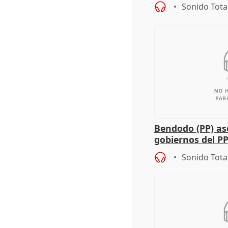
agricultura hay
Sonido Tota
Bendodo (PP) as
gobiernos del PP
sobre los menor
Sonido Tota