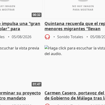
00:32
 impulsa una "gran
Quintana recuerda que el re
olar" para
menores migrantes "llevan
aportación del Gobierno" cen
les
05/08/2026
Sonido Totales
05/08/2
01:47
terminar su proyecto
Carmen Casero, portavoz del
otro mandato
de Gobierno de Málaga tras l
de Pérez de Siles