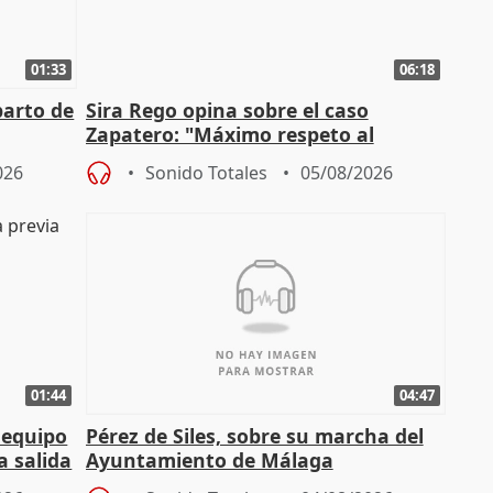
01:33
06:18
parto de
Sira Rego opina sobre el caso
Zapatero: "Máximo respeto al
tral
proceso judicial"
026
Sonido Totales
05/08/2026
01:44
04:47
 equipo
Pérez de Siles, sobre su marcha del
a salida
Ayuntamiento de Málaga