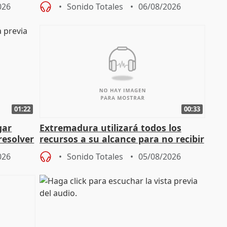
026
Sonido Totales
06/08/2026
01:22
00:33
gar
Extremadura utilizará todos los
resolver
recursos a su alcance para no recibir
más menores migrantes
026
Sonido Totales
05/08/2026