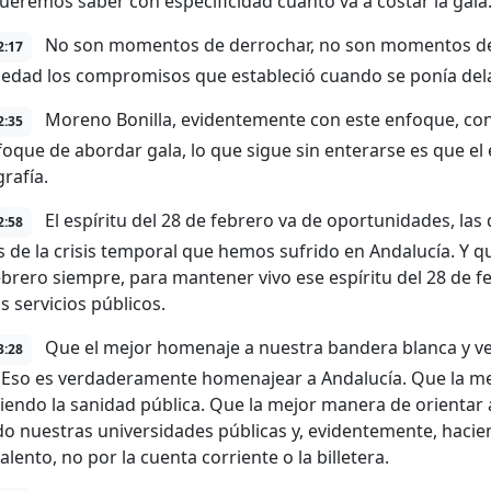
queremos saber con especificidad cuánto va a costar la gala
No son momentos de derrochar, no son momentos de 
2:17
iedad los compromisos que estableció cuando se ponía del
Moreno Bonilla, evidentemente con este enfoque, co
2:35
foque de abordar gala, lo que sigue sin enterarse es que el 
rafía.
El espíritu del 28 de febrero va de oportunidades, la
2:58
 de la crisis temporal que hemos sufrido en Andalucía. Y 
ebrero siempre, para mantener vivo ese espíritu del 28 de feb
s servicios públicos.
Que el mejor homenaje a nuestra bandera blanca y ve
3:28
 Eso es verdaderamente homenajear a Andalucía. Que la 
ciendo la sanidad pública. Que la mejor manera de orientar al
 nuestras universidades públicas y, evidentemente, hacien
alento, no por la cuenta corriente o la billetera.