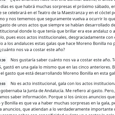
 días es que habrá muchas sorpresas el próximo sábado, en 
e se celebrará en el Teatro de la Maestranza y en el cóctel p
mo y nos tememos que seguramente vuelva a ocurrir lo que 
 gasto de unos actos que siempre se habían desarrollado de
titucional donde lo que tenía que brillar era ese andaluz o
lo, pues esos actos institucionales, desgraciadamente con
o a los andaluces estas galas que hace Moreno Bonilla no 
, ¿cuánto nos va a costar este año?
Nos gustaría saber cuánto nos va a costar este año. T
1:30
5, gastó en una gala lo mismo que en las cinco anteriores. B
 el gasto que está desarrollando Moreno Bonilla en esta gal
No es acto institucional, gala con los actos institucion
2:03
gobernaba la Junta de Andalucía. Me refiero al gasto. Pe
amos saber información. Porque si los únicos anuncios qu
y Bonilla es que va a haber muchas sorpresas en la gala, 
a anuncios, que atiendan a lo verdaderamente importante 