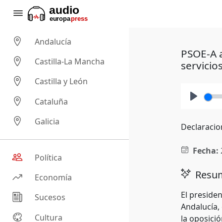
Andalucía
PSOE-A a
Castilla-La Mancha
servicio
Castilla y León
Cataluña
Play
Galicia
Declaracio
Fecha:
Política
Resum
Economía
El presiden
Sucesos
Andalucía,
Cultura
la oposici