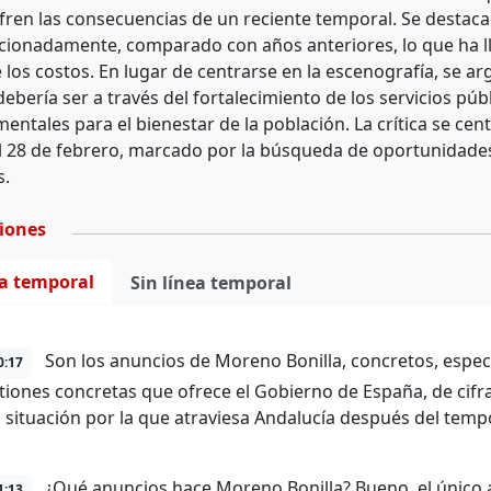
fren las consecuencias de un reciente temporal. Se destaca
ionadamente, comparado con años anteriores, lo que ha lle
e los costos. En lugar de centrarse en la escenografía, se
ebería ser a través del fortalecimiento de los servicios púb
ntales para el bienestar de la población. La crítica se centr
el 28 de febrero, marcado por la búsqueda de oportunidades 
s.
ciones
ea temporal
Sin línea temporal
Son los anuncios de Moreno Bonilla, concretos, específ
0:17
tiones concretas que ofrece el Gobierno de España, de cif
la situación por la que atraviesa Andalucía después del tem
¿Qué anuncios hace Moreno Bonilla? Bueno, el único 
1:13