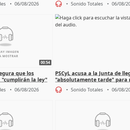
 que protegerla"
asume todas sus tesis
les
06/08/2026
Sonido Totales
06/08/2
00:54
egura que los
PSCyL acusa a la Junta de lle
 "cumplirán la ley"
"absolutamente tarde" para 
es migrantes
problemas como Newcastle
les
06/08/2026
Sonido Totales
06/08/2