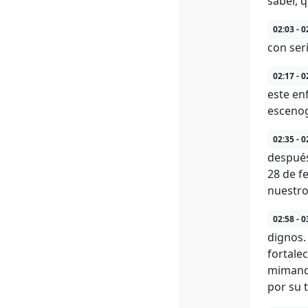
saber, 
02:03 - 0
con ser
02:17 - 0
este en
escenog
02:35 - 0
después
28 de f
nuestro
02:58 - 0
dignos.
fortale
mimando
por su t