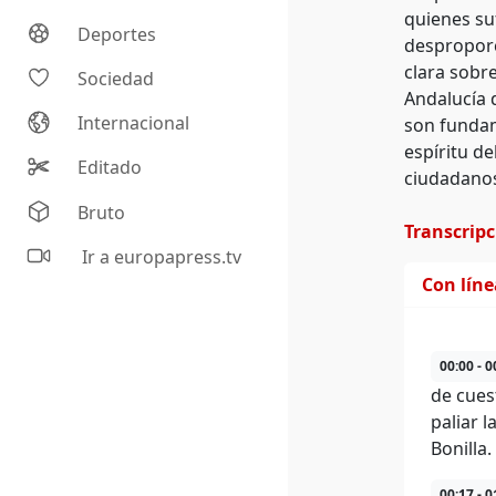
quienes su
Deportes
desproporc
clara sobr
Sociedad
Andalucía d
Internacional
son fundame
espíritu d
Editado
ciudadano
Bruto
Transcrip
Ir a europapress.tv
Con lín
00:00 - 0
de cues
paliar 
Bonilla.
00:17 - 0