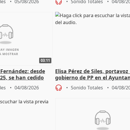
les
05/08/2026
Sonido Totales
04/08/2
03:11
é Fernández: desde
Elisa Pérez de Siles, portavoz
25, se han cedido
gobierno de PP en el Ayunta
r nacimiento
de Málaga, deja la política
les
04/08/2026
Sonido Totales
04/08/2