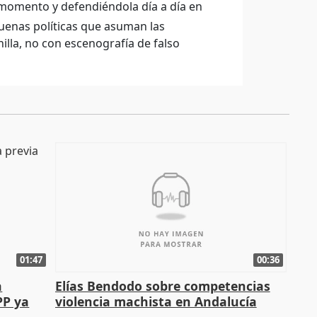
 momento y defendiéndola día a día en
uenas políticas que asuman las
la, no con escenografía de falso
01:47
00:36
a
Elías Bendodo sobre competencias
PP ya
violencia machista en Andalucía