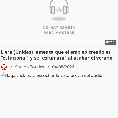
01:11
Llera (Unidas) lamenta que el empleo creado es
"estacional" y se "esfumará" al acabar el verano
Sonido Totales
04/08/2026