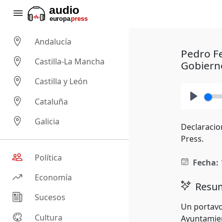
Andalucía
Pedro Fe
Castilla-La Mancha
Gobiern
Castilla y León
Cataluña
Play
Galicia
Declaracio
Press.
Política
Fecha:
Economía
Resum
Sucesos
Un portavo
Cultura
Ayuntamien