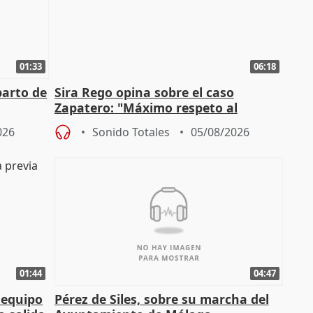
01:33
06:18
parto de
Sira Rego opina sobre el caso
Zapatero: "Máximo respeto al
tral
proceso judicial"
026
Sonido Totales
05/08/2026
01:44
04:47
 equipo
Pérez de Siles, sobre su marcha del