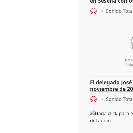
en Seseña con 
Sonido Tota
El delegado Jos
noviembre de 20
9.810 ayudas po
Sonido Tota