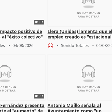
01:07
 impacto positivo de
Llera (Unidas) lamenta que e
 al "éxito colectivo"
empleo creado es "estacional
"esfumará" al acabar el vera
les
04/08/2026
Sonido Totales
04/08/2
01:37
é Fernández presenta
Antonio Maíllo señala al
ante el "aumento" de
Ayuntamiento como "un