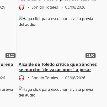
endas de
acoso del CEO de ADM
026
Sonido Totales
03/08/2026
03:25
02:00
Moreno
Alcalde de Toledo critica que Sánchez
se marche "de vacaciones" a pesar
n SMA
de la crisis migratoria
026
Sonido Totales
03/08/2026