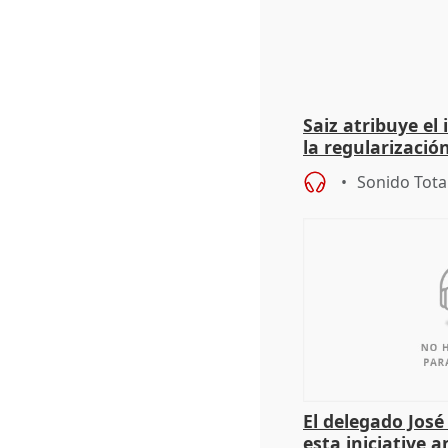
Saiz atribuye el
la regularización
del Gobierno
Sonido Tota
El delegado Jos
esta iniciative 