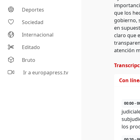
importanci
Deportes
que los he
gobierno, 
Sociedad
en supuest
Internacional
claro que 
transparenc
Editado
atención m
Bruto
Transcrip
Ir a europapress.tv
Con lín
00:00 - 0
judicia
subjudi
los pro
00:20 - 0