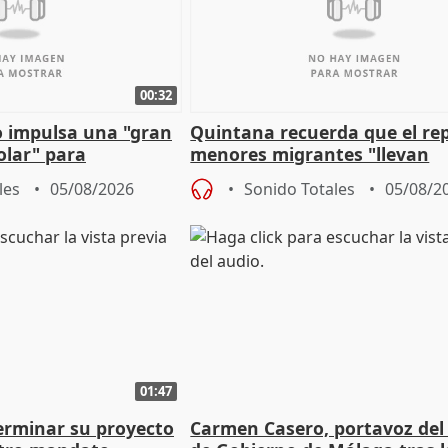
00:32
 impulsa una "gran
Quintana recuerda que el re
olar" para
menores migrantes "llevan
aportación del Gobierno" cen
les
05/08/2026
Sonido Totales
05/08/2
01:47
terminar su proyecto
Carmen Casero, portavoz del