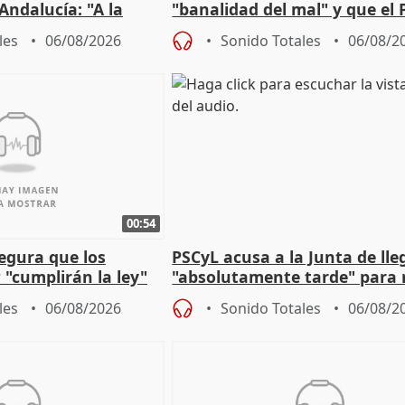
Andalucía: "A la
"banalidad del mal" y que el 
 que protegerla"
asume todas sus tesis
les
06/08/2026
Sonido Totales
06/08/2
00:54
egura que los
PSCyL acusa a la Junta de lle
 "cumplirán la ley"
"absolutamente tarde" para 
es migrantes
problemas como Newcastle
les
06/08/2026
Sonido Totales
06/08/2