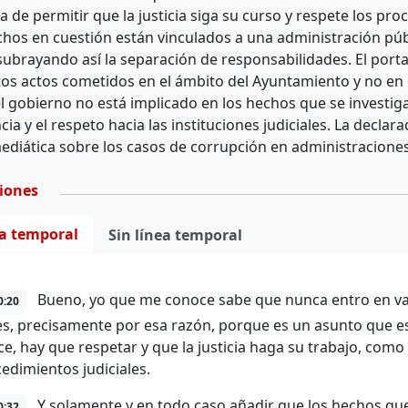
a de permitir que la justicia siga su curso y respete los p
chos en cuestión están vinculados a una administración púb
subrayando así la separación de responsabilidades. El porta
os actos cometidos en el ámbito del Ayuntamiento y no en e
el gobierno no está implicado en los hechos que se investi
ia y el respeto hacia las instituciones judiciales. La decla
ediática sobre los casos de corrupción en administraciones
ciones
ea temporal
Sin línea temporal
Bueno, yo que me conoce sabe que nunca entro en val
0:20
les, precisamente por esa razón, porque es un asunto que es 
ce, hay que respetar y que la justicia haga su trabajo, co
cedimientos judiciales.
Y solamente y en todo caso añadir que los hechos que 
0:32