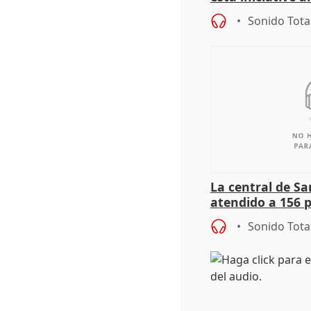
personas sin ho
Sonido Tota
La central de Sa
atendido a 156 
situación de ca
Sonido Tota
de Calor