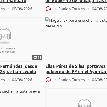
otro mandato
de Gobierno de Málaga tras l
de Pérez de Siles
les
05/08/2026
Sonido Totales
04/08/2
03:11
é Fernández: desde
Elisa Pérez de Siles, portavoz
25, se han cedido
gobierno de PP en el Ayunta
r nacimiento
de Málaga, deja la política
les
04/08/2026
Sonido Totales
04/08/2