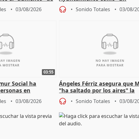
gar en Madri
especulador más" sobre vivi
les
03/08/2026
Sonido Totales
03/08/2
Jiménez Becerril
03:55
mur Social ha
Ángeles Férriz asegura que 
personas en
"ha saltado por los aires" la
lle durante Campaña
negociación tras acuerdo co
les
03/08/2026
Sonido Totales
03/08/2