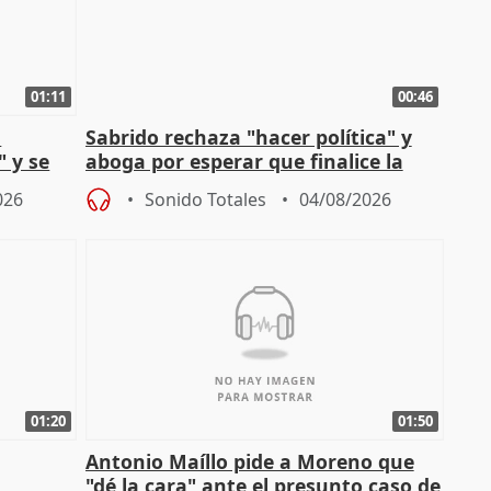
01:11
00:46
l
Sabrido rechaza "hacer política" y
" y se
aboga por esperar que finalice la
no
investigación del incendio
026
Sonido Totales
04/08/2026
01:20
01:50
Antonio Maíllo pide a Moreno que
"dé la cara" ante el presunto caso de