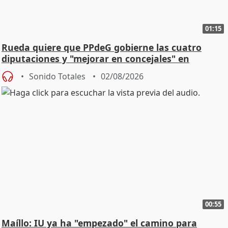
01:15
Rueda quiere que PPdeG gobierne las cuatro
diputaciones y "mejorar en concejales" en
ciudades
Sonido Totales
02/08/2026
00:55
Maíllo: IU ya ha "empezado" el camino para