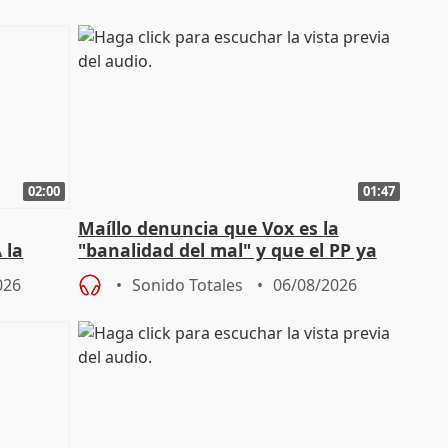
02:00
01:47
Maíllo denuncia que Vox es la
 la
"banalidad del mal" y que el PP ya
la"
asume todas sus tesis
026
Sonido Totales
06/08/2026