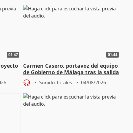
01:47
01:44
royecto
Carmen Casero, portavoz del equipo
de Gobierno de Málaga tras la salida
de Pérez de Siles
026
Sonido Totales
04/08/2026