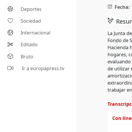
Fecha:
Deportes
Resum
Sociedad
Internacional
La Junta d
Fondo de S
Editado
Hacienda h
hogares, c
Bruto
evaluando l
Ir a europapress.tv
de utilizar
amortizació
extraordin
trabajar e
Transcrip
Con lín