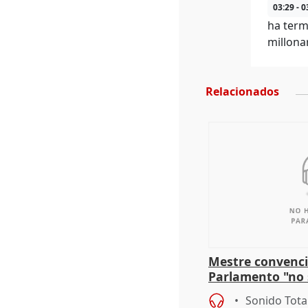
03:29 - 0
ha term
millona
Relacionados
Mestre convenci
Parlamento "no 
defiende "estabi
Sonido Tota
Vox