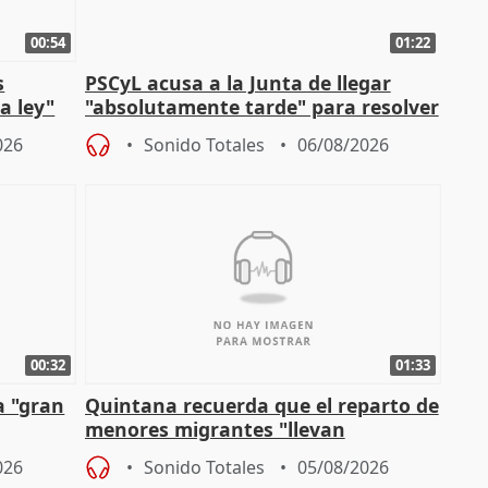
00:54
01:22
s
PSCyL acusa a la Junta de llegar
a ley"
"absolutamente tarde" para resolver
problemas como Newcastle
026
Sonido Totales
06/08/2026
00:32
01:33
a "gran
Quintana recuerda que el reparto de
menores migrantes "llevan
aportación del Gobierno" central
026
Sonido Totales
05/08/2026