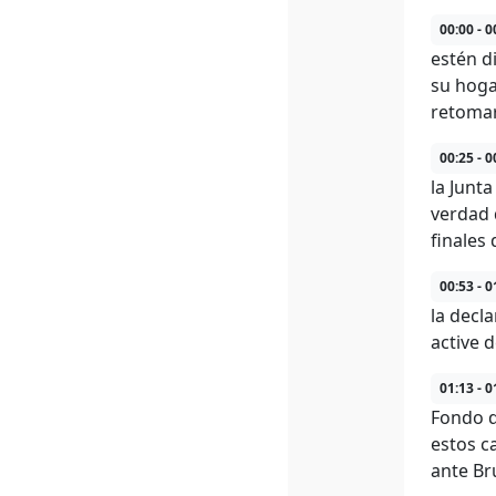
00:00 - 0
estén d
su hoga
retomar
00:25 - 0
la Junt
verdad 
finales
00:53 - 0
la decl
active 
01:13 - 0
Fondo d
estos c
ante Br