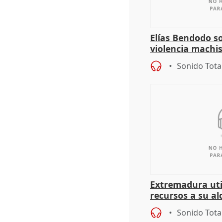
Elías Bendodo s
violencia machi
Sonido Tota
Extremadura util
recursos a su al
más menores mi
Sonido Tota