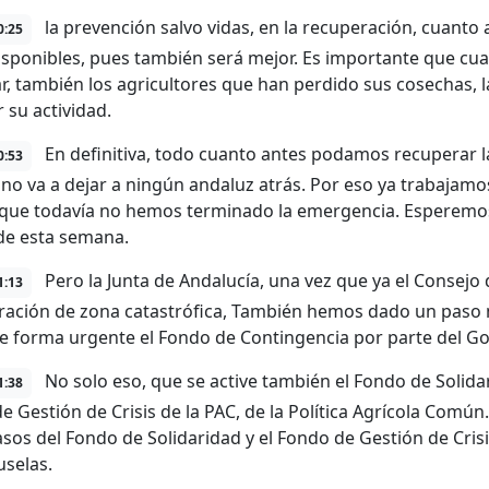
la prevención salvo vidas, en la recuperación, cuanto 
0:25
isponibles, pues también será mejor. Es importante que cua
r, también los agricultores que han perdido sus cosechas,
 su actividad.
En definitiva, todo cuanto antes podamos recuperar l
0:53
a no va a dejar a ningún andaluz atrás. Por eso ya trabajam
que todavía no hemos terminado la emergencia. Esperemos
 de esta semana.
Pero la Junta de Andalucía, una vez que ya el Consejo 
1:13
aración de zona catastrófica, También hemos dado un paso
de forma urgente el Fondo de Contingencia por parte del G
No solo eso, que se active también el Fondo de Solida
1:38
e Gestión de Crisis de la PAC, de la Política Agrícola Comú
asos del Fondo de Solidaridad y el Fondo de Gestión de Crisi
uselas.