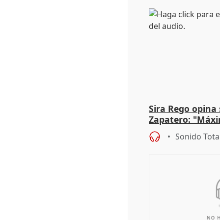
Sira Rego opina 
Zapatero: "Máxi
proceso judicial"
Sonido Tota