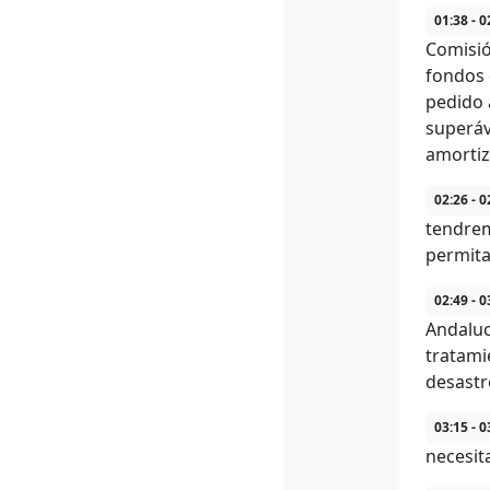
01:38 - 0
Comisió
fondos 
pedido 
superáv
amortiz
02:26 - 0
tendrem
permitan
02:49 - 0
Andaluc
tratami
desastr
03:15 - 0
necesit