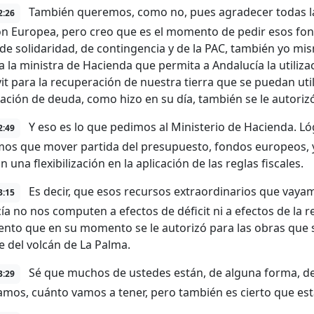
También queremos, como no, pues agradecer todas las
2:26
n Europea, pero creo que es el momento de pedir esos fondo
de solidaridad, de contingencia y de la PAC, también yo mi
a la ministra de Hacienda que permita a Andalucía la utiliz
it para la recuperación de nuestra tierra que se puedan uti
ación de deuda, como hizo en su día, también se le autorizó
Y eso es lo que pedimos al Ministerio de Hacienda. L
2:49
os que mover partida del presupuesto, fondos europeos, y
 una flexibilización en la aplicación de las reglas fiscales.
Es decir, que esos recursos extraordinarios que vayam
3:15
ía no nos computen a efectos de déficit ni a efectos de la re
ento que en su momento se le autorizó para las obras que 
e del volcán de La Palma.
Sé que muchos de ustedes están, de alguna forma, de
3:29
amos, cuánto vamos a tener, pero también es cierto que est