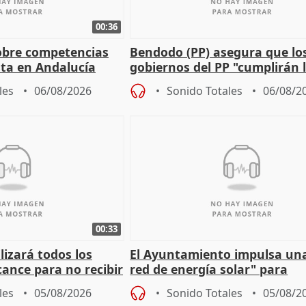
00:36
obre competencias
Bendodo (PP) asegura que lo
sta en Andalucía
gobiernos del PP "cumplirán l
sobre los menores migrantes
les
06/08/2026
Sonido Totales
06/08/2
00:33
izará todos los
El Ayuntamiento impulsa un
cance para no recibir
red de energía solar" para
grantes
autoconsumo
les
05/08/2026
Sonido Totales
05/08/2