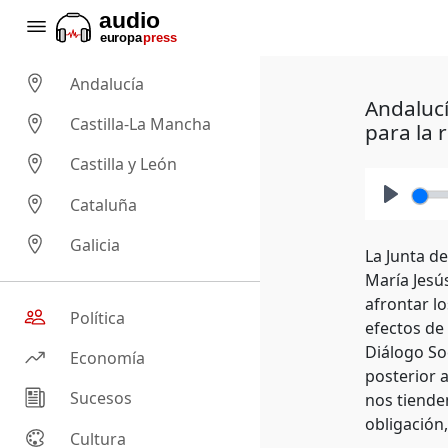
Andalucía
Andalucí
Castilla-La Mancha
para la 
Castilla y León
Cataluña
Play
Galicia
La Junta d
María Jesú
afrontar l
Política
efectos de 
Diálogo So
Economía
posterior 
Sucesos
nos tiende
obligación
Cultura