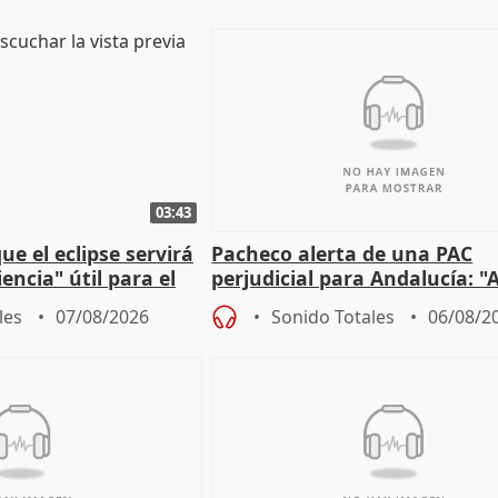
03:43
e el eclipse servirá
Pacheco alerta de una PAC
encia" útil para el
perjudicial para Andalucía: "A
agricultura hay que proteger
les
07/08/2026
Sonido Totales
06/08/2