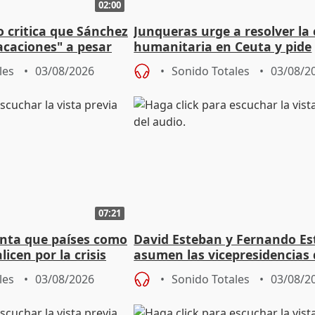
02:00
o critica que Sánchez
Junqueras urge a resolver la c
acaciones" a pesar
humanitaria en Ceuta y pide
atoria
responsabilidad a la UE
les
03/08/2026
Sonido Totales
03/08/2
07:21
nta que países como
David Esteban y Fernando E
licen por la crisis
asumen las vicepresidencias 
Diputación de Valladolid
les
03/08/2026
Sonido Totales
03/08/2