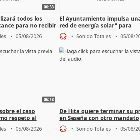
00:33
izará todos los
El Ayuntamiento impulsa un
cance para no recibir
red de energía solar" para
grantes
autoconsumo
les
05/08/2026
Sonido Totales
05/08/2
06:18
sobre el caso
De Hita quiere terminar su p
mo respeto al
en Seseña con otro mandato
les
05/08/2026
Sonido Totales
05/08/2