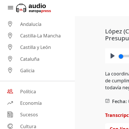
Andalucía
López (C
Castilla-La Mancha
Presupu
Castilla y León
Cataluña
Play
Galicia
La coordin
de cumplim
todavía ne
Política
Fecha:
Economía
Sucesos
Transcrip
Cultura