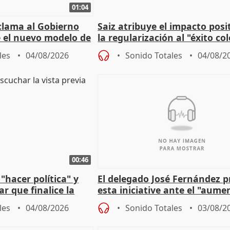
01:04
lama al Gobierno
Saiz atribuye el impacto posi
 el nuevo modelo de
la regularización al "éxito co
del Gobierno
les
04/08/2026
Sonido Totales
04/08/2
00:46
"hacer política" y
El delegado José Fernández 
r que finalice la
esta iniciative ante el "aume
l incendio
personas sin hogar en Madri
les
04/08/2026
Sonido Totales
03/08/2