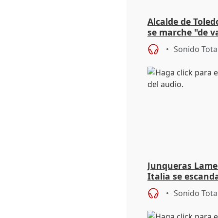
Alcalde de Toled
se marche "de v
de la crisis migr
Sonido Tota
Junqueras Lame
Italia se escanda
migratoria
Sonido Tota