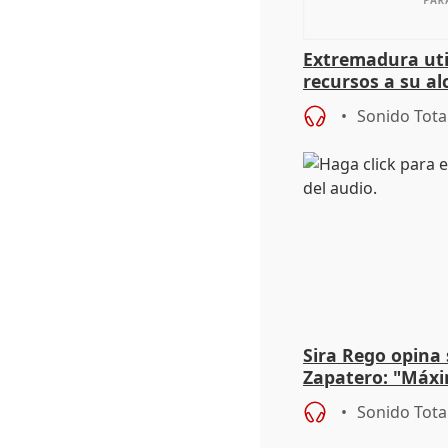
Extremadura util
recursos a su al
más menores mi
Sonido Tota
Sira Rego opina 
Zapatero: "Máxi
proceso judicial"
Sonido Tota