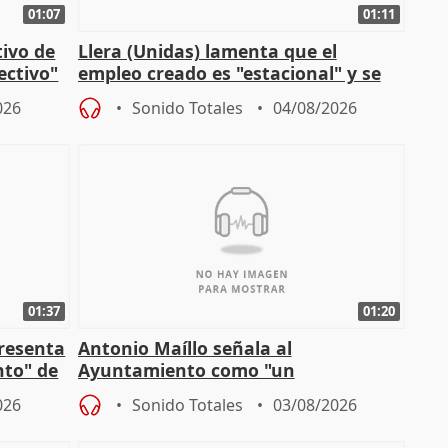
01:07
01:11
tivo de
Llera (Unidas) lamenta que el
lectivo"
empleo creado es "estacional" y se
"esfumará" al acabar el verano
026
Sonido Totales
04/08/2026
01:37
01:20
presenta
Antonio Maíllo señala al
nto" de
Ayuntamiento como "un
especulador más" sobre viviendas de
026
Sonido Totales
03/08/2026
Jiménez Becerril