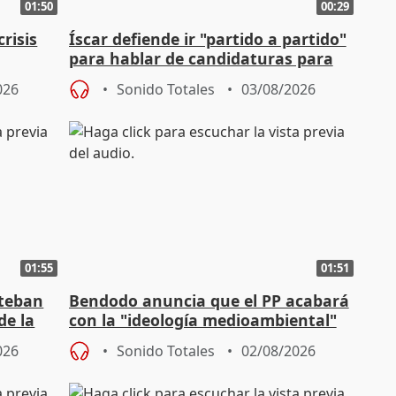
01:50
00:29
risis
Íscar defiende ir "partido a partido"
para hablar de candidaturas para
2027
026
Sonido Totales
03/08/2026
01:55
01:51
steban
Bendodo anuncia que el PP acabará
de la
con la "ideología medioambiental"
para regenerar las playas
026
Sonido Totales
02/08/2026