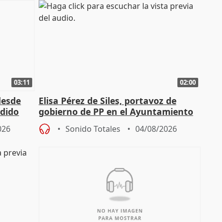
03:11
02:00
desde
Elisa Pérez de Siles, portavoz de
edido
gobierno de PP en el Ayuntamiento
de Málaga, deja la política
026
Sonido Totales
04/08/2026