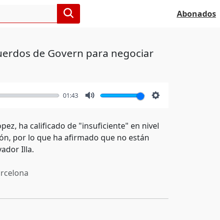
Abonados
cuerdos de Govern para negociar
01:43
Mute
Settings
z, ha calificado de "insuficiente" en nivel
ón, por lo que ha afirmado que no están
ador Illa.
rcelona