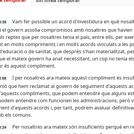
ea temporal
Sin línea temporal
Vam fer possible un acord d'investidura en què nos
0:38
i el govern assolia compromisos amb nosaltres que havien d
ls reptes que per nosaltres tenia el país, entre ells, per exe
t en molts compriments i en molts acords vinculats a les po
 d'educació o de sanitat, que després s'han materialitzat, 
que el mateix govern ha anat necessitant, un cop no tenia el
ar és aquest compliment.
I per nosaltres ara mateix aquest compliment és insuf
1:08
nió que hem reclamat al govern de seguiment d'aquests a
 d'aquests compliments, que podem entendre que alguns esta
odem entendre com funcionen les administracions, però vo
ent d'aquests acords i, per tant, podrem avaluar definitiv
b els comuns.
Per nosaltres ara mateix són insuficients perquè en re
1:24