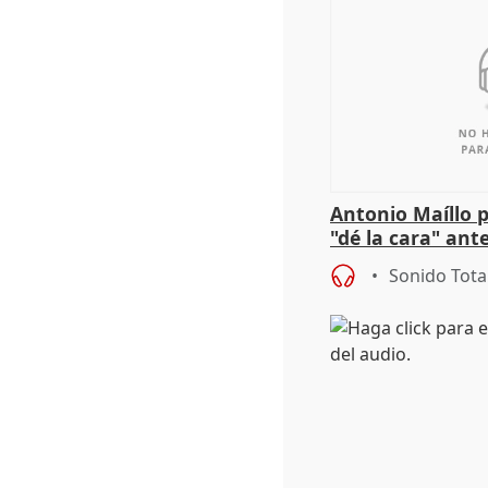
Antonio Maíllo 
"dé la cara" ant
acoso del CEO 
Sonido Tota