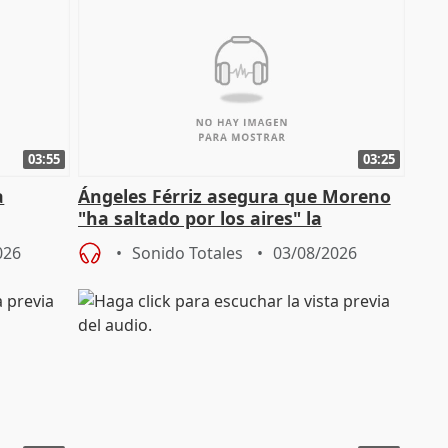
03:55
03:25
a
Ángeles Férriz asegura que Moreno
"ha saltado por los aires" la
Campaña
negociación tras acuerdo con SMA
026
Sonido Totales
03/08/2026