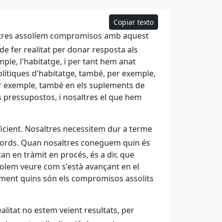
Copiar texto
altres assolíem compromisos amb aquest
e fer realitat per donar resposta als
mple, l'habitatge, i per tant hem anat
lítiques d'habitatge, també, per exemple,
per exemple, també en els suplements de
s pressupostos, i nosaltres el que hem
icient. Nosaltres necessitem dur a terme
cords. Quan nosaltres coneguem quin és
n en tràmit en procés, és a dir, que
lem veure com s'està avançant en el
ament quins són els compromisos assolits
alitat no estem veient resultats, per