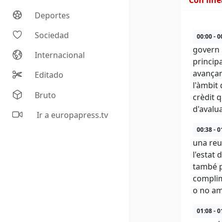
Con lín
Deportes
Sociedad
00:00 - 0
govern 
Internacional
principa
avançan
Editado
l'àmbit
Bruto
crèdit 
d'avalu
Ir a europapress.tv
00:38 - 0
una reu
l'estat
també p
complim
o no am
01:08 - 0