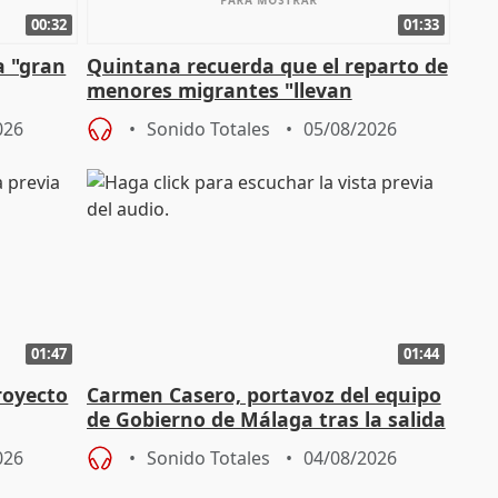
00:32
01:33
a "gran
Quintana recuerda que el reparto de
menores migrantes "llevan
aportación del Gobierno" central
026
Sonido Totales
05/08/2026
01:47
01:44
royecto
Carmen Casero, portavoz del equipo
de Gobierno de Málaga tras la salida
de Pérez de Siles
026
Sonido Totales
04/08/2026