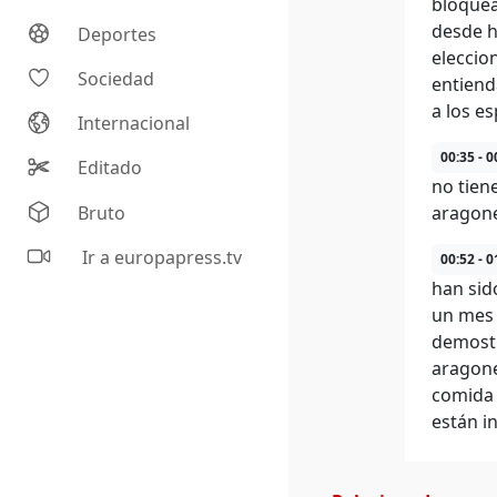
bloquea
desde h
Deportes
eleccio
Sociedad
entiend
a los e
Internacional
00:35 - 0
Editado
no tien
Bruto
aragone
Ir a europapress.tv
00:52 - 0
han sido
un mes 
demostr
aragone
comida 
están i