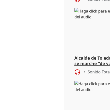
Alcalde de Toled
se marche "de v
de la crisis migr
Sonido Tota