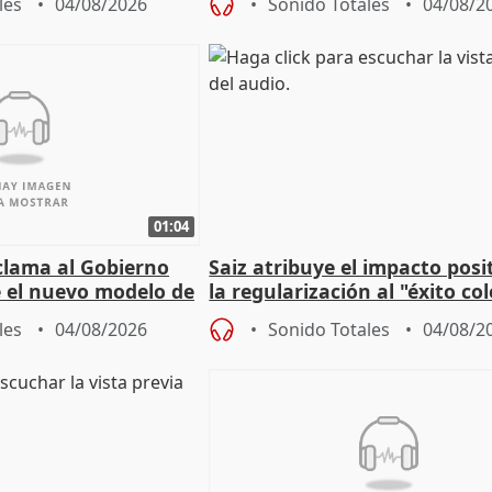
les
04/08/2026
Sonido Totales
04/08/2
01:04
lama al Gobierno
Saiz atribuye el impacto posi
 el nuevo modelo de
la regularización al "éxito co
del Gobierno
les
04/08/2026
Sonido Totales
04/08/2