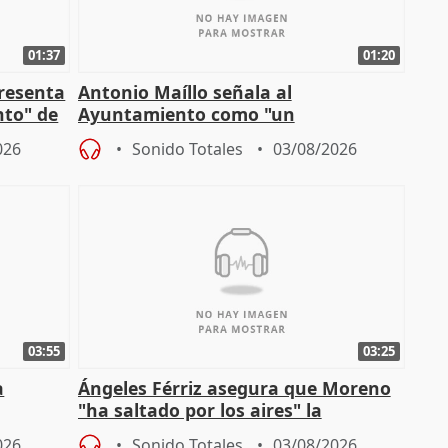
01:37
01:20
presenta
Antonio Maíllo señala al
nto" de
Ayuntamiento como "un
especulador más" sobre viviendas de
026
Sonido Totales
03/08/2026
Jiménez Becerril
03:55
03:25
a
Ángeles Férriz asegura que Moreno
"ha saltado por los aires" la
Campaña
negociación tras acuerdo con SMA
026
Sonido Totales
03/08/2026