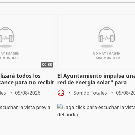
00:33
izará todos los
El Ayuntamiento impulsa un
cance para no recibir
red de energía solar" para
grantes
autoconsumo
les
05/08/2026
Sonido Totales
05/08/2