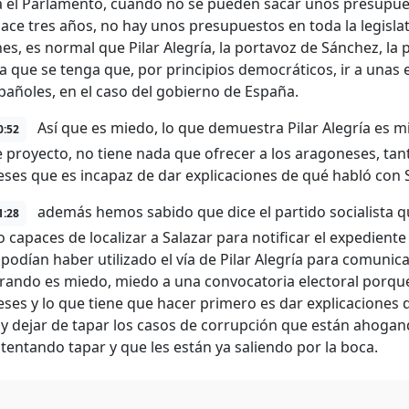
 el Parlamento, cuando no se pueden sacar unos presupu
ace tres años, no hay unos presupuestos en toda la legislat
nes, es normal que Pilar Alegría, la portavoz de Sánchez, la
a que se tenga que, por principios democráticos, ir a unas 
spañoles, en el caso del gobierno de España.
Así que es miedo, lo que demuestra Pilar Alegría es m
0:52
e proyecto, no tiene nada que ofrecer a los aragoneses, tan
ses que es incapaz de dar explicaciones de qué habló con 
además hemos sabido que dice el partido socialista 
1:28
 capaces de localizar a Salazar para notificar el expediente
podían haber utilizado el vía de Pilar Alegría para comunicar
ando es miedo, miedo a una convocatoria electoral porque
ses y lo que tiene que hacer primero es dar explicaciones 
y dejar de tapar los casos de corrupción que están ahoga
ntentando tapar y que les están ya saliendo por la boca.