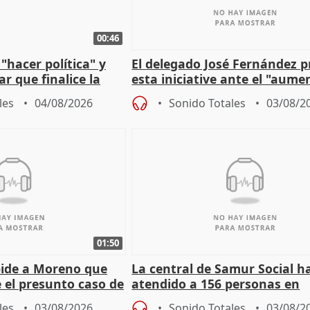
00:46
"hacer política" y
El delegado José Fernández 
r que finalice la
esta iniciative ante el "aume
l incendio
personas sin hogar en Madri
les
04/08/2026
Sonido Totales
03/08/2
01:50
pide a Moreno que
La central de Samur Social h
e el presunto caso de
atendido a 156 personas en
de ADM
situación de calle durante 
les
03/08/2026
Sonido Totales
03/08/2