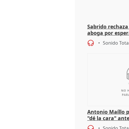
Sabrido rechaza 
aboga por espera
investigación de
Sonido Tota
Antonio Maíllo 
"dé la cara" ant
acoso del CEO 
Sonido Tota