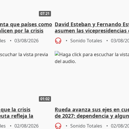
07:21
nta que países como
David Esteban y Fernando E
licen por la crisis
asumen las vicepresidencias 
Diputación de Valladolid
les
03/08/2026
Sonido Totales
03/08/2
01:02
ue la crisis
Rueda avanza sus ejes en cu
uta refleja la
de 2027: dependencia y algu
dad" del Gobierno
rebaja fiscal más en vivienda
les
02/08/2026
Sonido Totales
02/08/2