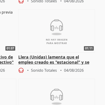
026
Sonido Totales
04/08/2026
01:07
01:11
tivo de
Llera (Unidas) lamenta que el
lectivo"
empleo creado es "estacional" y se
"esfumará" al acabar el verano
026
Sonido Totales
04/08/2026