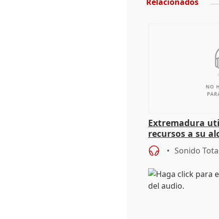
Relacionados
Extremadura util
recursos a su al
más menores mi
Sonido Tota