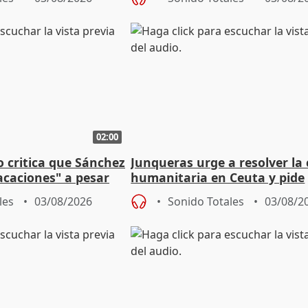
de Calor
02:00
o critica que Sánchez
Junqueras urge a resolver la c
acaciones" a pesar
humanitaria en Ceuta y pide
atoria
responsabilidad a la UE
les
03/08/2026
Sonido Totales
03/08/2