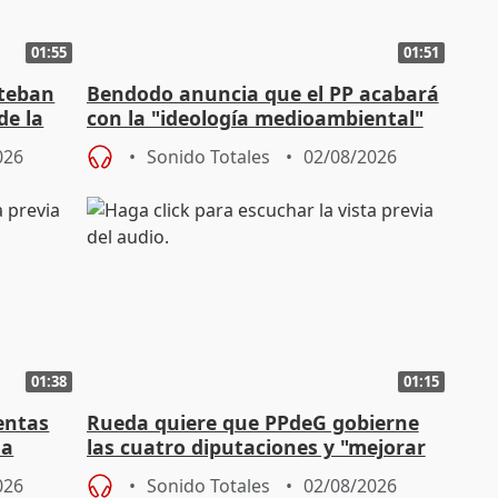
01:55
01:51
steban
Bendodo anuncia que el PP acabará
de la
con la "ideología medioambiental"
para regenerar las playas
026
Sonido Totales
02/08/2026
01:38
01:15
entas
Rueda quiere que PPdeG gobierne
na
las cuatro diputaciones y "mejorar
en concejales" en ciudades
026
Sonido Totales
02/08/2026