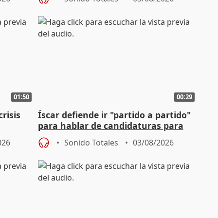
01:50
00:29
risis
Íscar defiende ir "partido a partido"
para hablar de candidaturas para
2027
026
Sonido Totales
03/08/2026