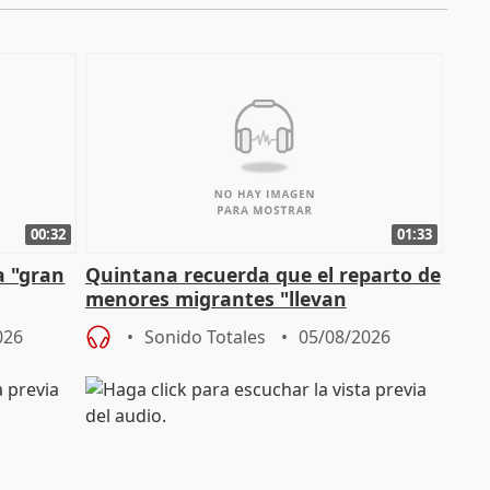
00:32
01:33
a "gran
Quintana recuerda que el reparto de
menores migrantes "llevan
aportación del Gobierno" central
026
Sonido Totales
05/08/2026