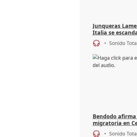
Junqueras Lame
Italia se escanda
migratoria
Sonido Tota
Bendodo afirma q
migratoria en Ce
"extrema debili
Sonido Tota