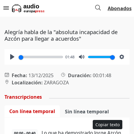
Abonados
Alegría habla de la "absoluta incapacidad de
Azcón para llegar a acuerdos"
01:48
Play
Mute
Setti
Fecha:
13/12/2025
Duración:
00:01:48
Localización:
ZARAGOZA
Transcripciones
Con línea temporal
Sin línea temporal
Copiar texto
Lo que ha demostrado Jorge Azcón
00:00 - 00:40