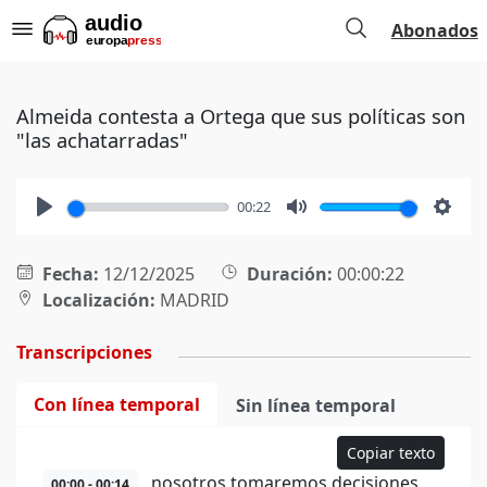
Abonados
Almeida contesta a Ortega que sus políticas son
"las achatarradas"
00:22
Play
Mute
Setti
Fecha:
12/12/2025
Duración:
00:00:22
Localización:
MADRID
Transcripciones
Con línea temporal
Sin línea temporal
Copiar texto
nosotros tomaremos decisiones
00:00 - 00:14