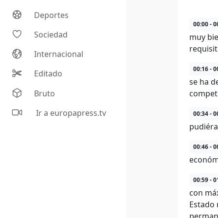
Deportes
00:00 - 0
Sociedad
muy bie
requisi
Internacional
00:16 - 0
Editado
se ha d
Bruto
compete
Ir a europapress.tv
00:34 - 0
pudiéra
00:46 - 0
económi
00:59 - 0
con máx
Estado 
permane