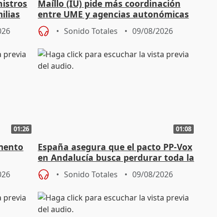
nistros
Maíllo (IU) pide más coordinación
ilias
entre UME y agencias autonómicas
026
Sonido Totales
09/08/2026
01:26
01:08
amento
España asegura que el pacto PP-Vox
en Andalucía busca perdurar toda la
ox
legislatura
026
Sonido Totales
09/08/2026