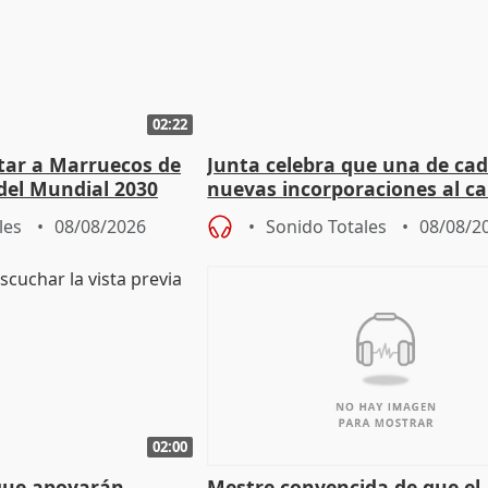
02:22
rtar a Marruecos de
Junta celebra que una de cad
del Mundial 2030
nuevas incorporaciones al 
andaluz son mujeres jóvenes
les
08/08/2026
Sonido Totales
08/08/2
02:00
que apoyarán
Mestre convencida de que el