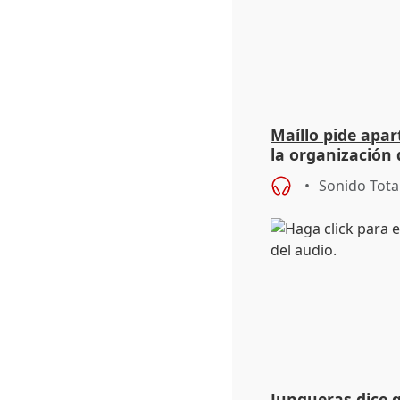
Maíllo pide apa
la organización 
Sonido Tota
Junqueras dice 