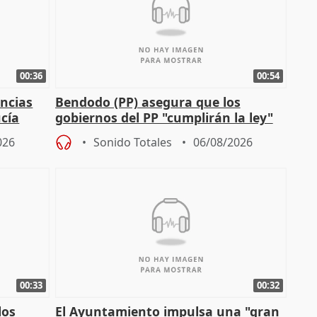
00:36
00:54
ncias
Bendodo (PP) asegura que los
cía
gobiernos del PP "cumplirán la ley"
sobre los menores migrantes
026
Sonido Totales
06/08/2026
00:33
00:32
los
El Ayuntamiento impulsa una "gran