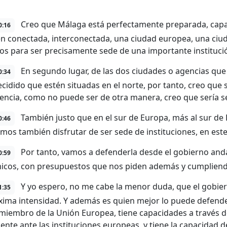
Creo que Málaga está perfectamente preparada, capa
0:16
n conectada, interconectada, una ciudad europea, una ciu
tos para ser precisamente sede de una importante instituci
En segundo lugar, de las dos ciudades o agencias que 
0:34
ecidido que estén situadas en el norte, por tanto, creo que
ncia, como no puede ser de otra manera, creo que sería se
También justo que en el sur de Europa, más al sur d
0:46
mos también disfrutar de ser sede de instituciones, en est
Por tanto, vamos a defenderla desde el gobierno and
0:59
cos, con presupuestos que nos piden además y cumpliendo 
Y yo espero, no me cabe la menor duda, que el gobie
1:35
ima intensidad. Y además es quien mejor lo puede defende
miembro de la Unión Europea, tiene capacidades a través de
nte ante las instituciones europeas, y tiene la capacidad de