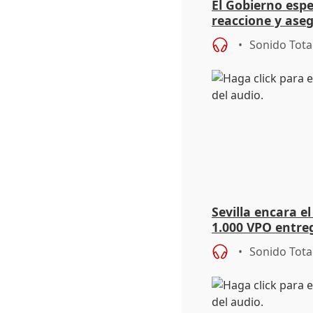
El Gobierno espe
reaccione y aseg
Schengen "no ha
Sonido Tota
Sevilla encara el
1.000 VPO entreg
de abaratar pre
Sonido Tota