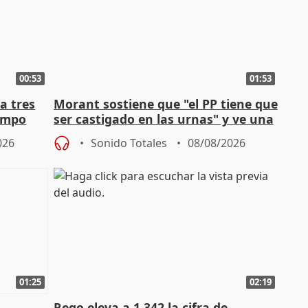
00:53
01:53
a tres
Morant sostiene que "el PP tiene que
campo
ser castigado en las urnas" y ve una
"pulsión de cambio"
026
Sonido Totales
08/08/2026
01:25
02:19
Rego eleva a 1.342 la cifra de