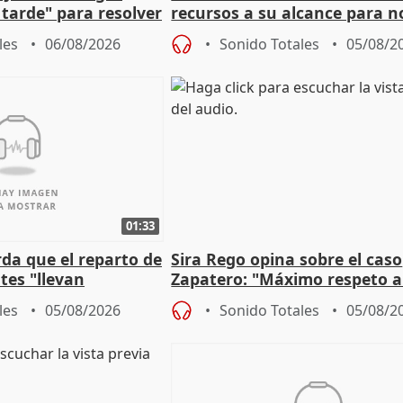
tarde" para resolver
recursos a su alcance para no
 Newcastle
más menores migrantes
les
06/08/2026
Sonido Totales
05/08/2
01:33
da que el reparto de
Sira Rego opina sobre el caso
es "llevan
Zapatero: "Máximo respeto a
obierno" central
proceso judicial"
les
05/08/2026
Sonido Totales
05/08/2