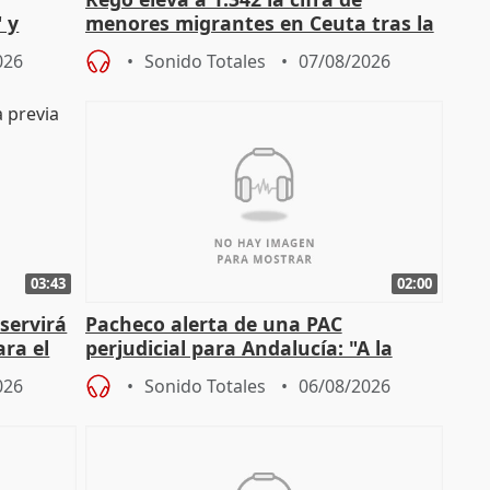
 y
menores migrantes en Ceuta tras la
cto con
entrada masiva
026
Sonido Totales
07/08/2026
03:43
02:00
servirá
Pacheco alerta de una PAC
ara el
perjudicial para Andalucía: "A la
agricultura hay que protegerla"
026
Sonido Totales
06/08/2026