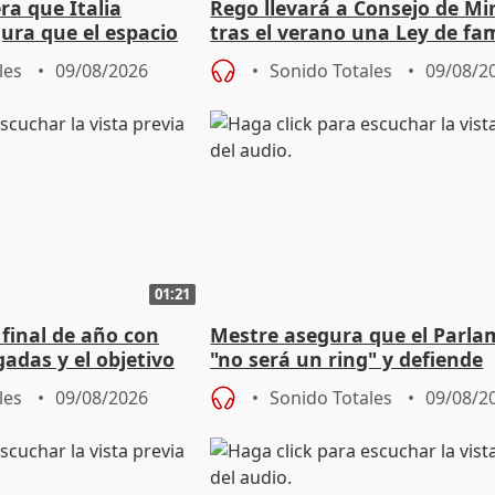
ra que Italia
Rego llevará a Consejo de Mi
ura que el espacio
tras el verano una Ley de fam
 sido violado"
acogedoras
les
09/08/2026
Sonido Totales
09/08/2
01:21
 final de año con
Mestre asegura que el Parl
adas y el objetivo
"no será un ring" y defiende
cios
"estabilidad" del pacto con V
les
09/08/2026
Sonido Totales
09/08/2