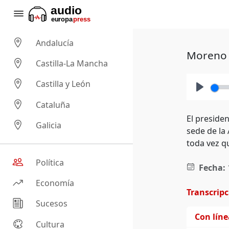
Andalucía
Moreno 
Castilla-La Mancha
Castilla y León
Play
Cataluña
El preside
Galicia
sede de la
toda vez qu
Política
Fecha:
Economía
Transcrip
Sucesos
Con lín
Cultura