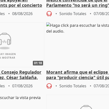
nts por el concierto
Parlamento "no será un ring"
 financiación
defiende "estabilidad" del pa
les
08/08/2026
Sonido Totales
07/08/2
Vox
01:18
l Consejo Regulador
Morant afirma que el eclipse 
ez, César Saldaña,
para "producir ciencia" útil p
ones
resto del mundo
les
07/08/2026
Sonido Totales
07/08/2