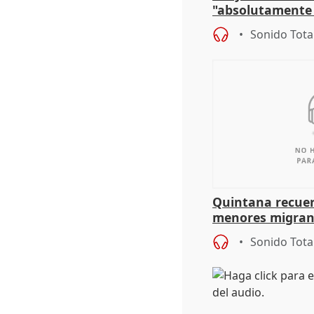
"absolutamente 
problemas como
Sonido Tota
Quintana recuer
menores migrant
aportación del G
Sonido Tota