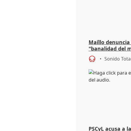
Maíllo denuncia 
"banalidad del m
asume todas sus
Sonido Tota
PSCyL acusa a la