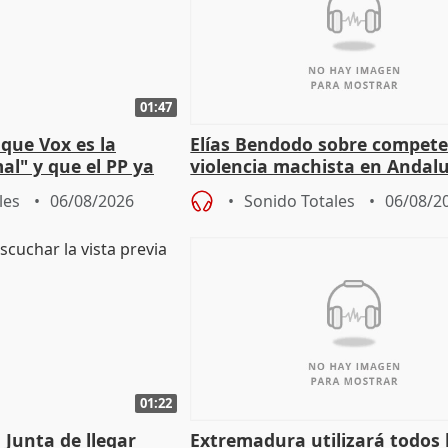
01:47
que Vox es la
Elías Bendodo sobre compete
al" y que el PP ya
violencia machista en Andalu
 tesis
les
06/08/2026
Sonido Totales
06/08/2
01:22
 Junta de llegar
Extremadura utilizará todos 