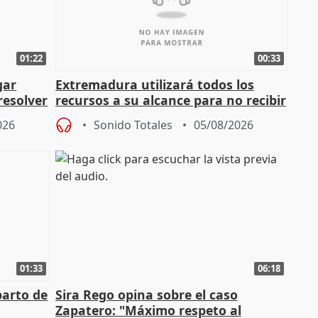
01:22
00:33
gar
Extremadura utilizará todos los
resolver
recursos a su alcance para no recibir
más menores migrantes
026
Sonido Totales
05/08/2026
01:33
06:18
parto de
Sira Rego opina sobre el caso
Zapatero: "Máximo respeto al