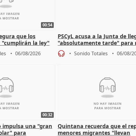
00:54
egura que los
PSCyL acusa a la Junta de lle
 "cumplirán la ley"
"absolutamente tarde" para 
es migrantes
problemas como Newcastle
les
06/08/2026
Sonido Totales
06/08/2
00:32
 impulsa una "gran
Quintana recuerda que el re
olar" para
menores migrantes "llevan