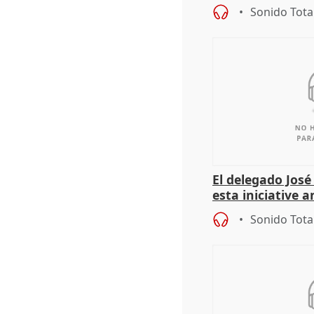
del Gobierno
Sonido Tota
El delegado Jos
esta iniciative 
personas sin ho
Sonido Tota