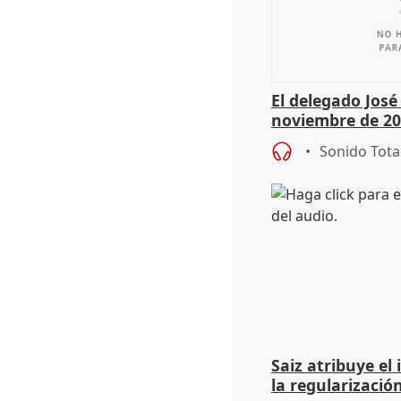
El delegado Jos
noviembre de 20
9.810 ayudas po
Sonido Tota
Saiz atribuye el
la regularización