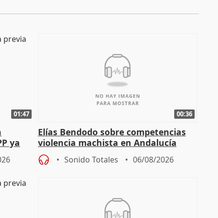
01:47
00:36
a
Elías Bendodo sobre competencias
PP ya
violencia machista en Andalucía
026
Sonido Totales
06/08/2026