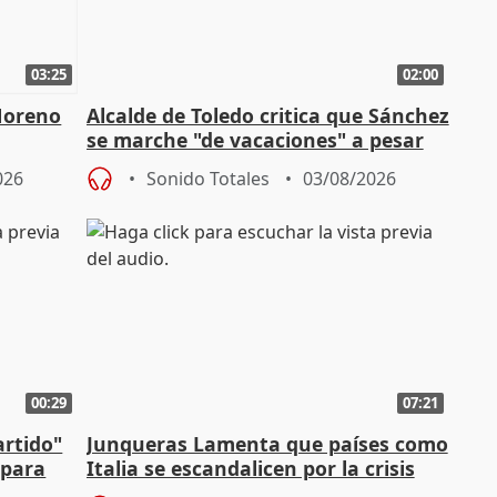
03:25
02:00
Moreno
Alcalde de Toledo critica que Sánchez
se marche "de vacaciones" a pesar
n SMA
de la crisis migratoria
026
Sonido Totales
03/08/2026
00:29
07:21
artido"
Junqueras Lamenta que países como
 para
Italia se escandalicen por la crisis
migratoria