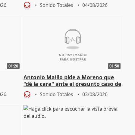
no
investigación del incendio
026
Sonido Totales
04/08/2026
01:20
01:50
Antonio Maíllo pide a Moreno que
"dé la cara" ante el presunto caso de
endas de
acoso del CEO de ADM
026
Sonido Totales
03/08/2026