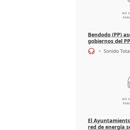
Bendodo (PP) as
gobiernos del PP
sobre los menor
Sonido Tota
El Ayuntamiento
red de energía s