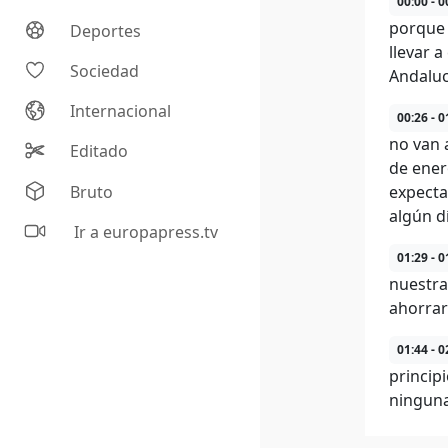
00:00 - 0
porque l
Deportes
llevar 
Sociedad
Andaluc
Internacional
00:26 - 0
no van 
Editado
de ener
Bruto
expecta
algún d
Ir a europapress.tv
01:29 - 0
nuestra
ahorrar
01:44 - 0
princip
ninguna