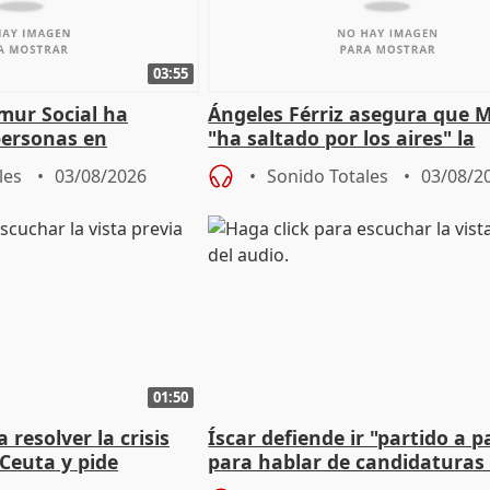
03:55
mur Social ha
Ángeles Férriz asegura que 
personas en
"ha saltado por los aires" la
lle durante Campaña
negociación tras acuerdo co
les
03/08/2026
Sonido Totales
03/08/2
01:50
 resolver la crisis
Íscar defiende ir "partido a p
Ceuta y pide
para hablar de candidaturas
a la UE
2027