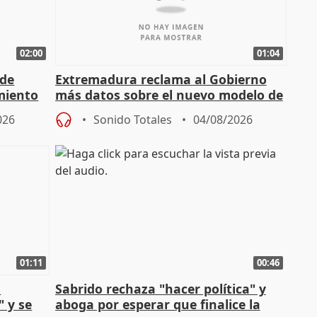
02:00
01:04
 de
Extremadura reclama al Gobierno
miento
más datos sobre el nuevo modelo de
financiación
026
Sonido Totales
04/08/2026
01:11
00:46
l
Sabrido rechaza "hacer política" y
" y se
aboga por esperar que finalice la