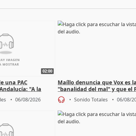
02:00
de una PAC
Maíllo denuncia que Vox es l
Andalucía: "A la
"banalidad del mal" y que el 
 que protegerla"
asume todas sus tesis
les
06/08/2026
Sonido Totales
06/08/2