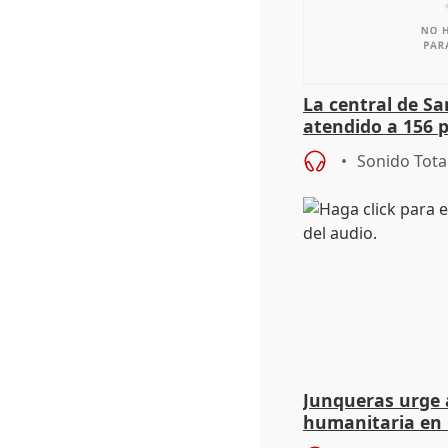
La central de Sa
atendido a 156 
situación de ca
Sonido Tota
de Calor
Junqueras urge a
humanitaria en 
responsabilidad 