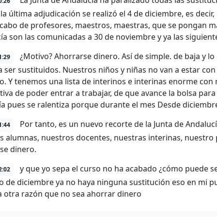
La Junta de Andalucía ha paralizado todas las sustitu
0:26
a última adjudicación se realizó el 4 de diciembre, es decir,
a cabo de profesores, maestros, maestras, que se pongan ma
ía son las comunicadas a 30 de noviembre y ya las siguient
¿Motivo? Ahorrarse dinero. Así de simple. de baja y 
1:29
a ser sustituidos. Nuestros niños y niñas no van a estar co
o. Y tenemos una lista de interinos e interinas enorme con
tiva de poder entrar a trabajar, de que avance la bolsa para
ía pues se ralentiza porque durante el mes Desde diciembre
Por tanto, es un nuevo recorte de la Junta de Andalu
1:44
s alumnas, nuestros docentes, nuestras interinas, nuestro
se dinero.
y que yo sepa el curso no ha acabado ¿cómo puede se
2:02
io de diciembre ya no haya ninguna sustitución eso en mi p
 otra razón que no sea ahorrar dinero