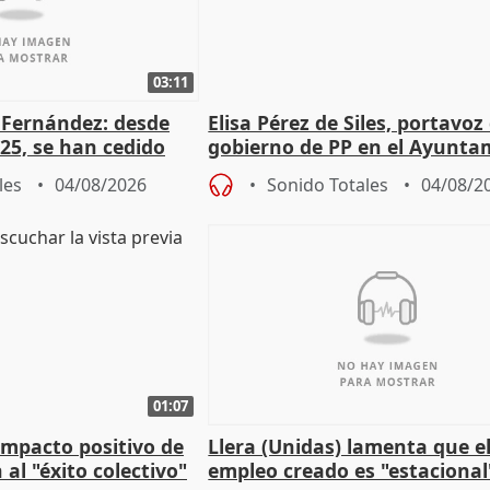
03:11
é Fernández: desde
Elisa Pérez de Siles, portavoz
25, se han cedido
gobierno de PP en el Ayunta
r nacimiento
de Málaga, deja la política
les
04/08/2026
Sonido Totales
04/08/2
01:07
 impacto positivo de
Llera (Unidas) lamenta que e
 al "éxito colectivo"
empleo creado es "estacional