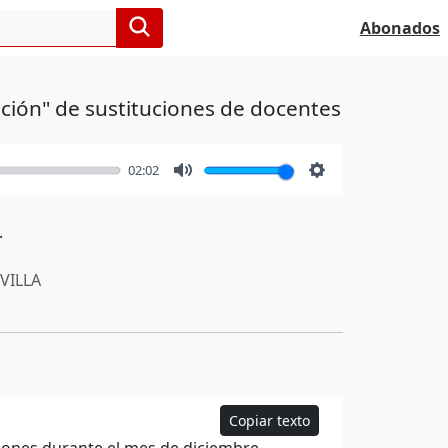
Abonados
zación" de sustituciones de docentes
02:02
Mute
Settings
.
VILLA
Copiar texto