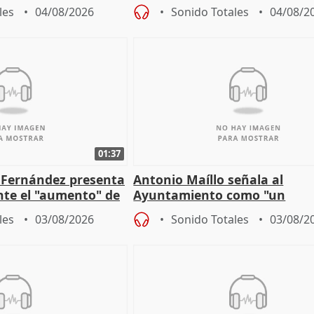
"esfumará" al acabar el vera
les
04/08/2026
Sonido Totales
04/08/2
01:37
é Fernández presenta
Antonio Maíllo señala al
ante el "aumento" de
Ayuntamiento como "un
gar en Madri
especulador más" sobre vivi
les
03/08/2026
Sonido Totales
03/08/2
Jiménez Becerril