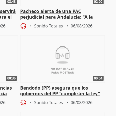
03:43
02:00
servirá
Pacheco alerta de una PAC
ara el
perjudicial para Andalucía: "A la
agricultura hay que protegerla"
026
Sonido Totales
06/08/2026
00:36
00:54
ncias
Bendodo (PP) asegura que los
cía
gobiernos del PP "cumplirán la ley"
sobre los menores migrantes
026
Sonido Totales
06/08/2026