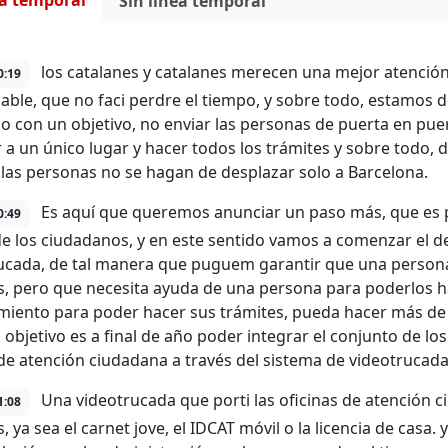
ea temporal
Sin línea temporal
los catalanes y catalanes merecen una mejor atención 
0:19
ble, que no faci perdre el tiempo, y sobre todo, estamos d
rio con un objetivo, no enviar las personas de puerta en pu
r a un único lugar y hacer todos los trámites y sobre todo, d
las personas no se hagan de desplazar solo a Barcelona.
Es aquí que queremos anunciar un paso más, que es p
0:49
de los ciudadanos, y en este sentido vamos a comenzar el d
ucada, de tal manera que puguem garantir que una persona
s, pero que necesita ayuda de una persona para poderlos ha
miento para poder hacer sus trámites, pueda hacer más d
 objetivo es a final de año poder integrar el conjunto de l
 de atención ciudadana a través del sistema de videotrucada
Una videotrucada que porti las oficinas de atención 
1:08
, ya sea el carnet jove, el IDCAT móvil o la licencia de casa. 