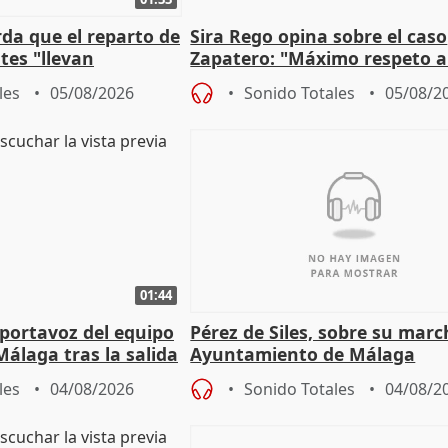
da que el reparto de
Sira Rego opina sobre el caso
es "llevan
Zapatero: "Máximo respeto a
obierno" central
proceso judicial"
les
05/08/2026
Sonido Totales
05/08/2
01:44
portavoz del equipo
Pérez de Siles, sobre su marc
álaga tras la salida
Ayuntamiento de Málaga
les
04/08/2026
Sonido Totales
04/08/2