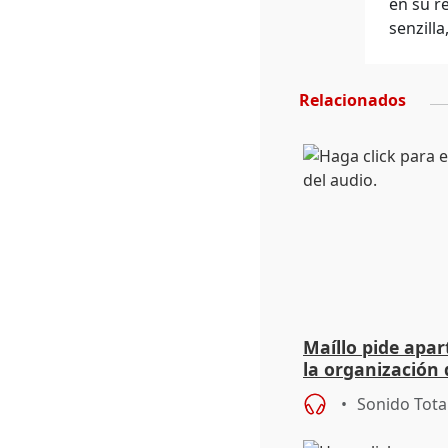
en su r
senzill
Relacionados
Maíllo pide apa
la organización 
Sonido Tota