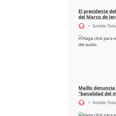
El presidente de
del Marco de Jer
sobre exportaci
Sonido Tota
Maíllo denuncia 
"banalidad del m
asume todas sus
Sonido Tota