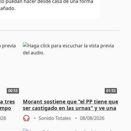
y lo puedan hacer desde casa de una forma
pañado.
00:53
01:53
a tres
Morant sostiene que "el PP tiene que
campo
ser castigado en las urnas" y ve una
"pulsión de cambio"
026
Sonido Totales
08/08/2026