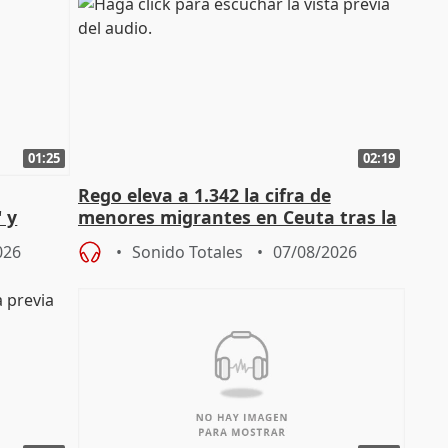
01:25
02:19
Rego eleva a 1.342 la cifra de
 y
menores migrantes en Ceuta tras la
cto con
entrada masiva
026
Sonido Totales
07/08/2026