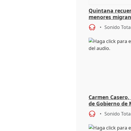
Quintana recuer
menores migrant
aportación del G
Sonido Tota
Carmen Casero, 
de Gobierno de M
de Pérez de Siles
Sonido Tota