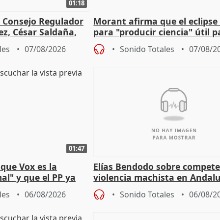
01:18
l Consejo Regulador
Morant afirma que el eclipse 
ez, César Saldaña,
para "producir ciencia" útil p
ones
resto del mundo
les
07/08/2026
Sonido Totales
07/08/2
01:47
que Vox es la
Elías Bendodo sobre compete
al" y que el PP ya
violencia machista en Andalu
 tesis
les
06/08/2026
Sonido Totales
06/08/2