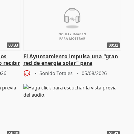
00:33
00:32
los
El Ayuntamiento impulsa una "gran
 recibir
red de energía solar" para
autoconsumo
026
Sonido Totales
05/08/2026
06:18
01:47