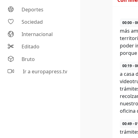
Con lín
Deportes
Sociedad
00:00 - 0
más ama
Internacional
territo
poder i
Editado
porque 
Bruto
00:19 - 0
Ir a europapress.tv
a casa 
videotr
trámite
recolza
nuestro
oficina
00:49 - 0
trámites