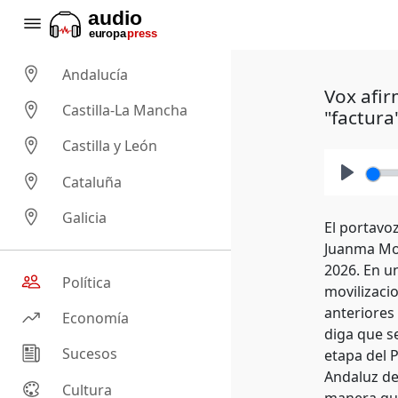
Andalucía
Vox afir
Castilla-La Mancha
"factura
Castilla y León
Cataluña
Play
Galicia
El portavo
Juanma Mor
2026. En u
Política
movilizaci
anteriores
Economía
diga que s
Sucesos
etapa del P
Andaluz de
Cultura