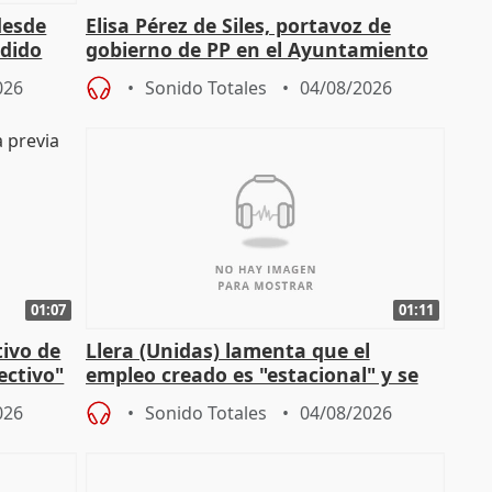
desde
Elisa Pérez de Siles, portavoz de
edido
gobierno de PP en el Ayuntamiento
de Málaga, deja la política
026
Sonido Totales
04/08/2026
01:07
01:11
tivo de
Llera (Unidas) lamenta que el
lectivo"
empleo creado es "estacional" y se
"esfumará" al acabar el verano
026
Sonido Totales
04/08/2026