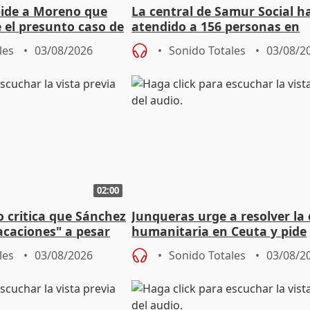
pide a Moreno que
La central de Samur Social h
e el presunto caso de
atendido a 156 personas en
de ADM
situación de calle durante 
les
03/08/2026
Sonido Totales
03/08/2
de Calor
02:00
o critica que Sánchez
Junqueras urge a resolver la c
acaciones" a pesar
humanitaria en Ceuta y pide
atoria
responsabilidad a la UE
les
03/08/2026
Sonido Totales
03/08/2