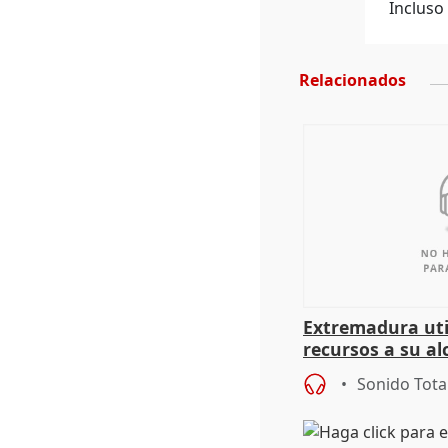
Incluso
Relacionados
Extremadura util
recursos a su al
más menores mi
Sonido Tota