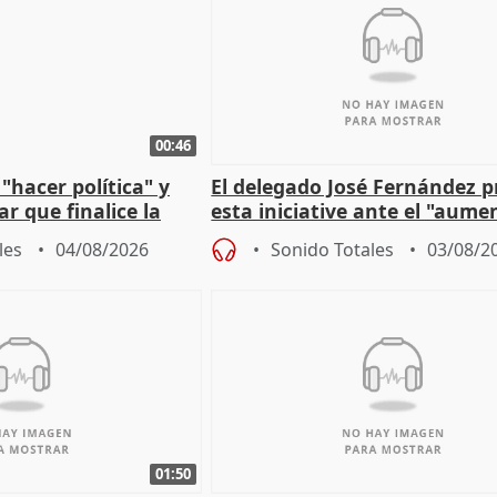
00:46
"hacer política" y
El delegado José Fernández 
r que finalice la
esta iniciative ante el "aume
l incendio
personas sin hogar en Madri
les
04/08/2026
Sonido Totales
03/08/2
01:50