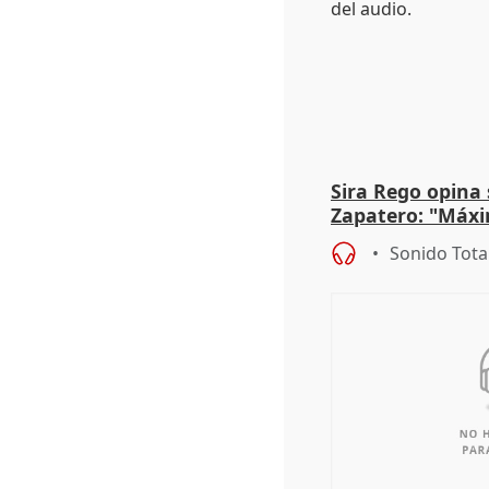
Sira Rego opina 
Zapatero: "Máxi
proceso judicial"
Sonido Tota