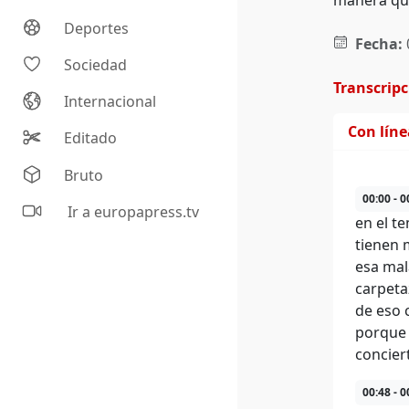
manera que
Deportes
Fecha:
Sociedad
Transcrip
Internacional
Con lín
Editado
Bruto
00:00 - 0
Ir a europapress.tv
en el t
tienen 
esa mal
carpeta
de eso 
porque 
concier
00:48 - 0