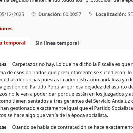
 ha seguido manteniendo todos los "protocolos" de la époc
05/12/2025
Duración:
00:00:57
Localización:
SE
ciones
ea temporal
Sin línea temporal
Carpetazos no hay. Lo que ha dicho la Fiscalía es que 
0:48
ema de esos borrados que presuntamente se sucedieron. lo
muchas denuncias puestas la administración andaluza ya de
a gestión del Partido Popular por esa dejadez del asunto d
zos no le van a poder dar porque están en los juzgados y
como tienen sentados a tres gerentes del Servicio Andaluz d
han gestionado exactamente igual que el Partido Socialista
tos se hace algo que venía de la época socialista.
Cuando se habla de contratación se hace exactamente 
0:56