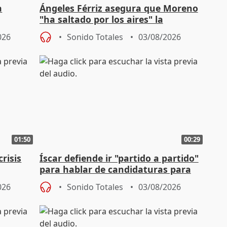
a
Ángeles Férriz asegura que Moreno
"ha saltado por los aires" la
Campaña
negociación tras acuerdo con SMA
026
Sonido Totales
03/08/2026
01:50
00:29
risis
Íscar defiende ir "partido a partido"
para hablar de candidaturas para
2027
026
Sonido Totales
03/08/2026