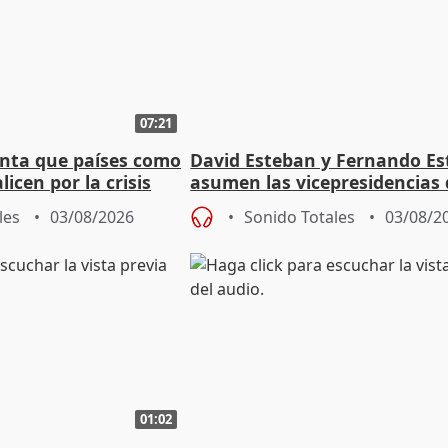
07:21
nta que países como
David Esteban y Fernando E
licen por la crisis
asumen las vicepresidencias 
Diputación de Valladolid
les
03/08/2026
Sonido Totales
03/08/2
01:02