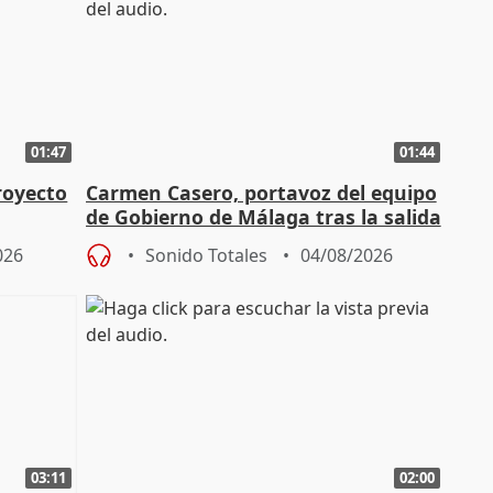
01:47
01:44
royecto
Carmen Casero, portavoz del equipo
de Gobierno de Málaga tras la salida
de Pérez de Siles
026
Sonido Totales
04/08/2026
03:11
02:00