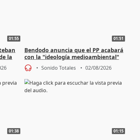
01:55
01:51
steban
Bendodo anuncia que el PP acabará
de la
con la "ideología medioambiental"
para regenerar las playas
026
Sonido Totales
02/08/2026
01:38
01:15