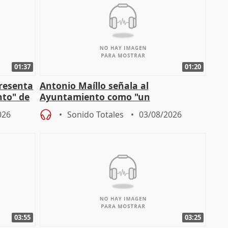
01:37
01:20
presenta
Antonio Maíllo señala al
nto" de
Ayuntamiento como "un
especulador más" sobre viviendas de
026
Sonido Totales
03/08/2026
Jiménez Becerril
03:55
03:25