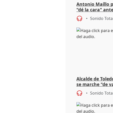
Antonio Maíllo 
"dé la cara" ant
acoso del CEO 
Sonido Tota
Alcalde de Toled
se marche "de v
de la crisis migr
Sonido Tota