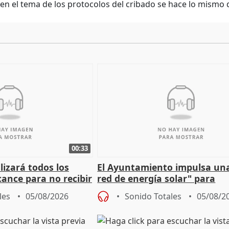
 en el tema de los protocolos del cribado se hace lo mismo q
00:33
izará todos los
El Ayuntamiento impulsa un
cance para no recibir
red de energía solar" para
grantes
autoconsumo
les
05/08/2026
Sonido Totales
05/08/2