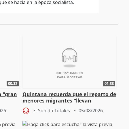
ue se hacía en la época socialista.
00:32
01:33
a "gran
Quintana recuerda que el reparto de
menores migrantes "llevan
aportación del Gobierno" central
026
Sonido Totales
05/08/2026