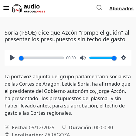
Abonados
Soria (PSOE) dice que Azcón "rompe el guión" al
presentar los presupuestos sin techo de gasto
00:30
Play
Mute
Setti
La portavoz adjunta del grupo parlamentario socialista
de las Cortes de Aragón, Leticia Soria, ha afirmado que
el presidente del Gobierno autonómico, Jorge Azcón,
ha presentado "los presupuestos del plasma" y sin
haber llevado antes, para su aprobación, el techo de
gasto a las Cortes regionales.
Fecha:
05/12/2025
Duración:
00:00:30
Localización:
ZARAGOZA