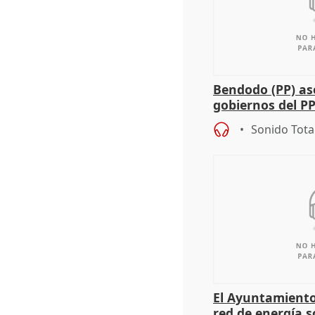
Bendodo (PP) as
gobiernos del PP
sobre los menor
Sonido Tota
El Ayuntamiento
red de energía s