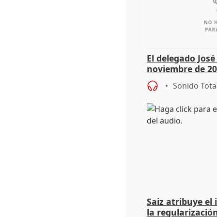
El delegado Jos
noviembre de 20
9.810 ayudas po
Sonido Tota
Saiz atribuye el
la regularización