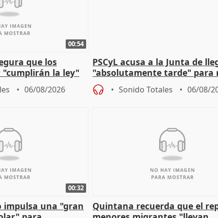
00:54
egura que los
PSCyL acusa a la Junta de lle
 "cumplirán la ley"
"absolutamente tarde" para 
es migrantes
problemas como Newcastle
les
06/08/2026
Sonido Totales
06/08/2
00:32
 impulsa una "gran
Quintana recuerda que el re
olar" para
menores migrantes "llevan