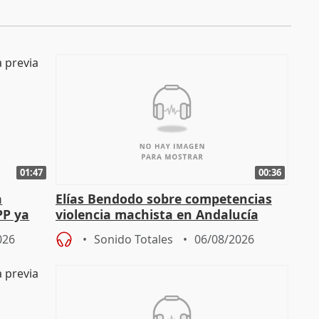
01:47
00:36
a
Elías Bendodo sobre competencias
PP ya
violencia machista en Andalucía
026
Sonido Totales
06/08/2026