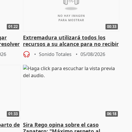
01:22
00:33
gar
Extremadura utilizará todos los
resolver
recursos a su alcance para no recibir
más menores migrantes
026
Sonido Totales
05/08/2026
01:33
06:18
parto de
Sira Rego opina sobre el caso
Zapatero: "Máximo respeto al