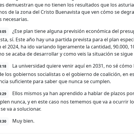
s demuestran que no tienen los resultados que los asturi
inos de la zona del Cristo Buenavista que ven cómo se degr
 necesarias.
¿Ese plan tiene alguna previsión económica del presu
3:05
ta, sí. Este año hay una partida prevista para el plan especi
n el 2024, ha ido variando ligeramente la cantidad, 90.000, 
 no se acaba de desarrollar y como veis la situación se sig
La universidad quiere venir aquí en 2031, no sé cómo
3:18
de los gobiernos socialistas o el gobierno de coalición, en 
ncia suficiente para saber que nunca se cumplen.
Ellos mismos ya han aprendido a hablar de plazos p
3:29
plen nunca, y en este caso nos tememos que va a ocurrir l
se va a solucionar.
Muy bien.
3:30