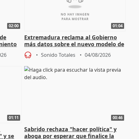
02:00
01:04
 de
Extremadura reclama al Gobierno
miento
más datos sobre el nuevo modelo de
financiación
026
Sonido Totales
04/08/2026
01:11
00:46
l
Sabrido rechaza "hacer política" y
" y se
aboga por esperar que finalice la