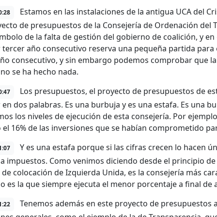
Estamos en las instalaciones de la antigua UCA del Cr
0:28
yecto de presupuestos de la Consejería de Ordenación del T
ímbolo de la falta de gestión del gobierno de coalición, y e
 tercer año consecutivo reserva una pequeña partida para el
año consecutivo, y sin embargo podemos comprobar que la
no se ha hecho nada.
Los presupuestos, el proyecto de presupuestos de est
0:47
 en dos palabras. Es una burbuja y es una estafa. Es una b
mos los niveles de ejecución de esta consejería. Por ejempl
o el 16% de las inversiones que se habían comprometido par
Y es una estafa porque si las cifras crecen lo hacen
1:07
 a impuestos. Como venimos diciendo desde el principio de l
 de colocación de Izquierda Unida, es la consejería más ca
 es la que siempre ejecuta el menor porcentaje a final de 
Tenemos además en este proyecto de presupuestos al
1:22