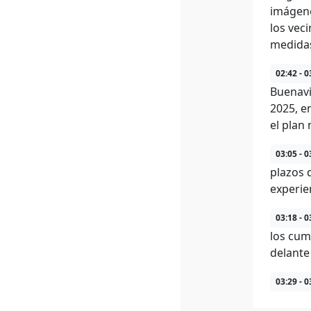
imágene
los vec
medidas
02:42 - 0
Buenavis
2025, e
el plan
03:05 - 0
plazos 
experie
03:18 - 0
los cum
delante 
03:29 - 0