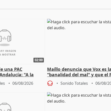
02:00
de una PAC
Maíllo denuncia que Vox es l
Andalucía: "A la
"banalidad del mal" y que el 
 que protegerla"
asume todas sus tesis
les
06/08/2026
Sonido Totales
06/08/2