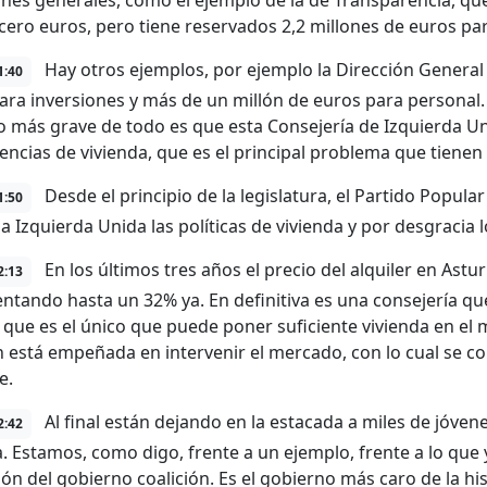
ones generales, como el ejemplo de la de Transparencia, qu
 cero euros, pero tiene reservados 2,2 millones de euros pa
Hay otros ejemplos, por ejemplo la Dirección General
1:40
ara inversiones y más de un millón de euros para personal.
Lo más grave de todo es que esta Consejería de Izquierda Un
ncias de vivienda, que es el principal problema que tienen
Desde el principio de la legislatura, el Partido Popul
1:50
a Izquierda Unida las políticas de vivienda y por desgracia 
En los últimos tres años el precio del alquiler en Astur
2:13
ntando hasta un 32% ya. En definitiva es una consejería qu
 que es el único que puede poner suficiente vivienda en el 
 está empeñada en intervenir el mercado, con lo cual se con
e.
Al final están dejando en la estacada a miles de jóv
2:42
a. Estamos, como digo, frente a un ejemplo, frente a lo que y
ión del gobierno coalición. Es el gobierno más caro de la his