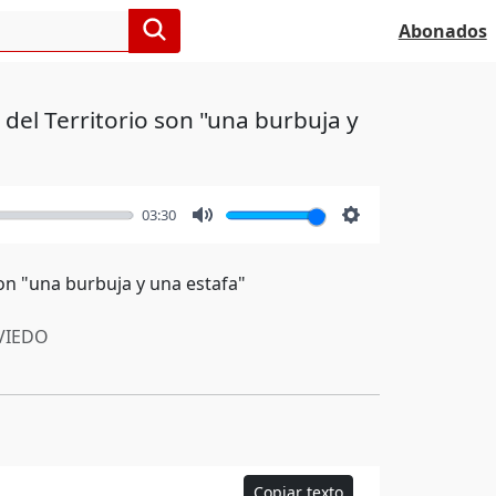
Abonados
del Territorio son "una burbuja y
03:30
Mute
Settings
on "una burbuja y una estafa"
IEDO
Copiar texto