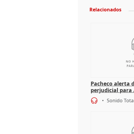
Relacionados
Pacheco alerta 
perjudicial para 
agricultura hay
Sonido Tota