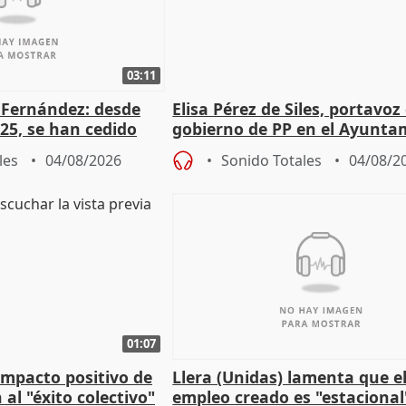
03:11
é Fernández: desde
Elisa Pérez de Siles, portavoz
25, se han cedido
gobierno de PP en el Ayunta
r nacimiento
de Málaga, deja la política
les
04/08/2026
Sonido Totales
04/08/2
01:07
 impacto positivo de
Llera (Unidas) lamenta que e
 al "éxito colectivo"
empleo creado es "estacional