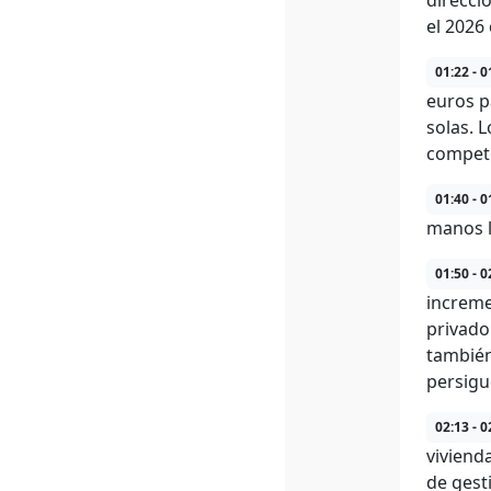
direcci
el 2026
01:22 - 0
euros p
solas. 
compete
01:40 - 0
manos l
01:50 - 0
increme
privado
también
persigu
02:13 - 0
viviend
de gest