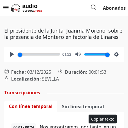
Abonados
El presidente de la Junta, Juanma Moreno, sobre
la presencia de Montero en factoría de Linares
01:53
Play
Mute
Setti
Fecha:
03/12/2025
Duración:
00:01:53
Localización:
SEVILLA
Transcripciones
Con línea temporal
Sin línea temporal
Copiar texto
Nos encontramos, por tanto, en un
00:01 - 00:24