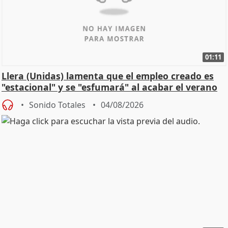
01:11
Llera (Unidas) lamenta que el empleo creado es
"estacional" y se "esfumará" al acabar el verano
Sonido Totales
04/08/2026