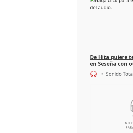
De Hita quiere 
en Seseña con 
Sonido Tota