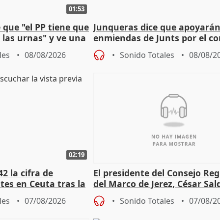
01:53
que "el PP tiene que
Junqueras dice que apoyará
 las urnas" y ve una
enmiendas de Junts por el co
bio"
en el trámite de financiación
les
08/08/2026
Sonido Totales
08/08/2
02:19
2 la cifra de
El presidente del Consejo Re
es en Ceuta tras la
del Marco de Jerez, César Sal
sobre exportaciones
les
07/08/2026
Sonido Totales
07/08/2