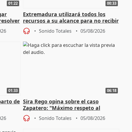
01:22
00:33
gar
Extremadura utilizará todos los
resolver
recursos a su alcance para no recibir
más menores migrantes
026
Sonido Totales
05/08/2026
01:33
06:18
parto de
Sira Rego opina sobre el caso
Zapatero: "Máximo respeto al
tral
proceso judicial"
026
Sonido Totales
05/08/2026