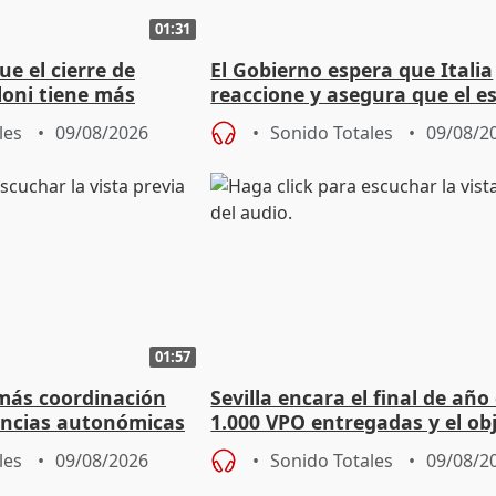
01:31
ue el cierre de
El Gobierno espera que Italia
loni tiene más
reaccione y asegura que el e
co que legal
Schengen "no ha sido violad
les
09/08/2026
Sonido Totales
09/08/2
01:57
 más coordinación
Sevilla encara el final de año
encias autonómicas
1.000 VPO entregadas y el ob
de abaratar precios
les
09/08/2026
Sonido Totales
09/08/2