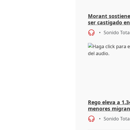
Morant sostiene 
ser castigado en
"pulsión de cam
Sonido Tota
Rego eleva a 1.34
menores migrant
entrada masiva
Sonido Tota