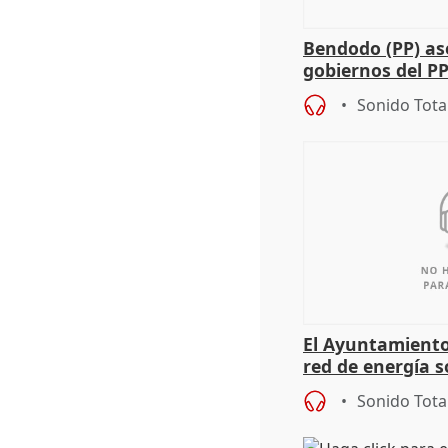
Bendodo (PP) as
gobiernos del PP
sobre los menor
Sonido Tota
El Ayuntamiento
red de energía s
autoconsumo
Sonido Tota