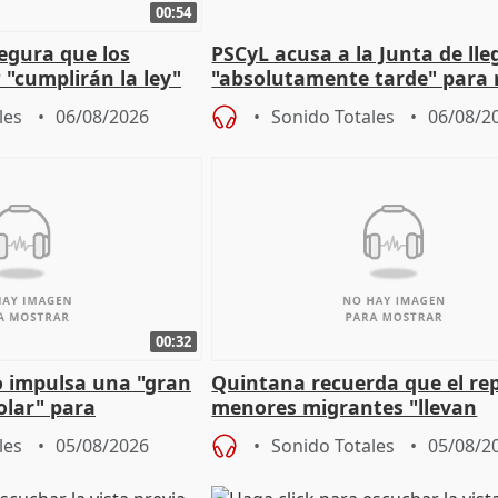
00:54
egura que los
PSCyL acusa a la Junta de lle
 "cumplirán la ley"
"absolutamente tarde" para 
es migrantes
problemas como Newcastle
les
06/08/2026
Sonido Totales
06/08/2
00:32
 impulsa una "gran
Quintana recuerda que el re
olar" para
menores migrantes "llevan
aportación del Gobierno" cen
les
05/08/2026
Sonido Totales
05/08/2