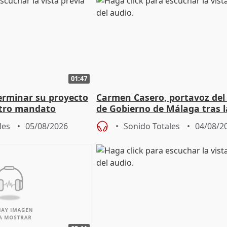
01:47
terminar su proyecto
Carmen Casero, portavoz del
otro mandato
de Gobierno de Málaga tras l
de Pérez de Siles
les
05/08/2026
Sonido Totales
04/08/2