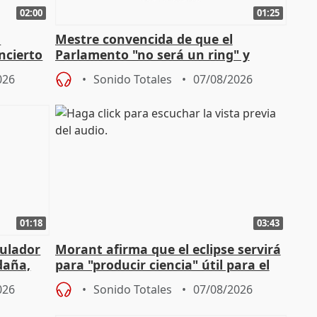
02:00
01:25
n
Mestre convencida de que el
ncierto
Parlamento "no será un ring" y
defiende "estabilidad" del pacto con
026
Sonido Totales
07/08/2026
Vox
01:18
03:43
gulador
Morant afirma que el eclipse servirá
daña,
para "producir ciencia" útil para el
resto del mundo
026
Sonido Totales
07/08/2026