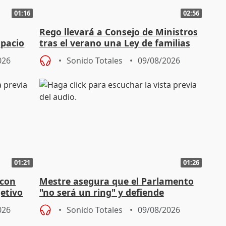
01:16
02:56
Rego llevará a Consejo de Ministros
spacio
tras el verano una Ley de familias
o"
acogedoras
026
Sonido Totales
09/08/2026
01:21
01:26
 con
Mestre asegura que el Parlamento
jetivo
"no será un ring" y defiende
"estabilidad" del pacto con Vox
026
Sonido Totales
09/08/2026