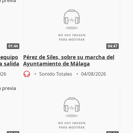
01:44
04:47
 equipo
Pérez de Siles, sobre su marcha del
a salida
Ayuntamiento de Málaga
026
Sonido Totales
04/08/2026