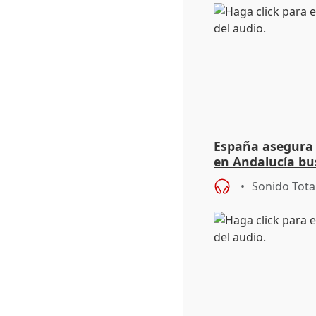
España asegura 
en Andalucía bu
legislatura
Sonido Tota