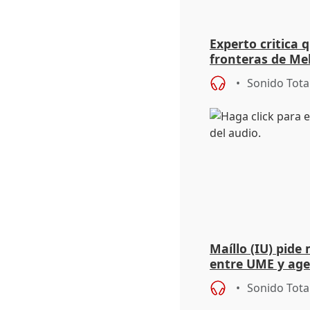
Experto critica q
fronteras de Me
trasfondo políti
Sonido Tota
Maíllo (IU) pide
entre UME y ag
Sonido Tota