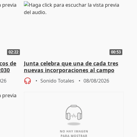
02:22
00:53
cos de
Junta celebra que una de cada tres
2030
nuevas incorporaciones al campo
andaluz son mujeres jóvenes
026
Sonido Totales
08/08/2026