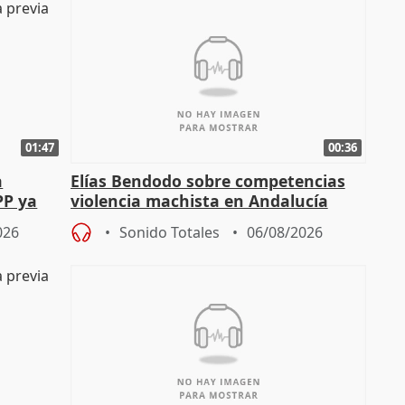
01:47
00:36
a
Elías Bendodo sobre competencias
PP ya
violencia machista en Andalucía
026
Sonido Totales
06/08/2026