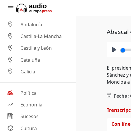
Andalucía
Abascal 
Castilla-La Mancha
Castilla y León
Play
Cataluña
El preside
Galicia
Sánchez y 
Moncloa a 
Política
Fecha:
Economía
Transcrip
Sucesos
Con lín
Cultura