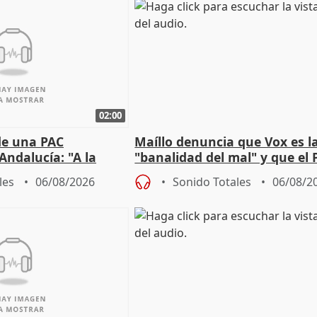
02:00
de una PAC
Maíllo denuncia que Vox es l
Andalucía: "A la
"banalidad del mal" y que el 
 que protegerla"
asume todas sus tesis
les
06/08/2026
Sonido Totales
06/08/2