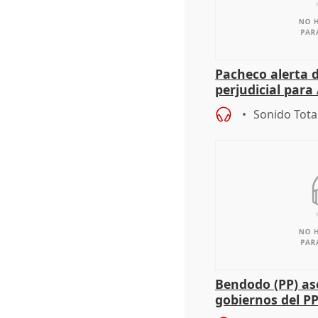
Pacheco alerta 
perjudicial para 
agricultura hay
Sonido Tota
Bendodo (PP) as
gobiernos del PP
sobre los menor