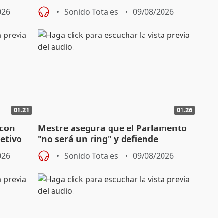
o"
acogedoras
026
Sonido Totales
09/08/2026
01:21
01:26
 con
Mestre asegura que el Parlamento
jetivo
"no será un ring" y defiende
"estabilidad" del pacto con Vox
026
Sonido Totales
09/08/2026