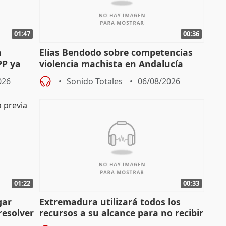
01:47
00:36
a
Elías Bendodo sobre competencias
PP ya
violencia machista en Andalucía
026
Sonido Totales
06/08/2026
01:22
00:33
gar
Extremadura utilizará todos los
resolver
recursos a su alcance para no recibir
más menores migrantes