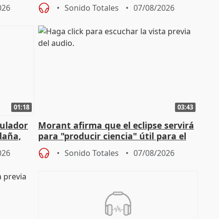
defiende "estabilidad" del pacto con
026
Sonido Totales
07/08/2026
Vox
01:18
03:43
gulador
Morant afirma que el eclipse servirá
daña,
para "producir ciencia" útil para el
resto del mundo
026
Sonido Totales
07/08/2026