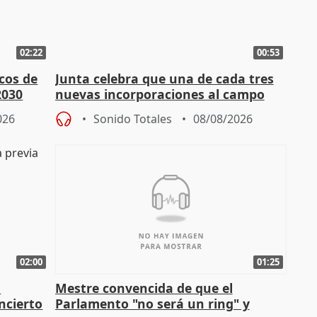
02:22
00:53
cos de
Junta celebra que una de cada tres
2030
nuevas incorporaciones al campo
andaluz son mujeres jóvenes
026
Sonido Totales
08/08/2026
02:00
01:25
n
Mestre convencida de que el
ncierto
Parlamento "no será un ring" y