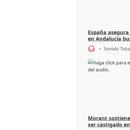
España asegura 
en Andalucía bu
legislatura
Sonido Tota
Morant sostiene 
ser castigado en