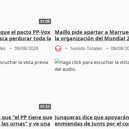
01:08
que el pacto PP-Vox
Maíllo pide apartar a Marrue
sca perdurar toda la
la organización del Mundial 
les
09/08/2026
Sonido Totales
08/08/2
01:53
que "el PP tiene que
Junqueras dice que apoyará
 las urnas" y ve una
enmiendas de Junts por el co