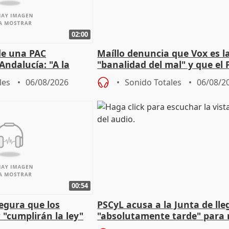
02:00
de una PAC
Maíllo denuncia que Vox es l
Andalucía: "A la
"banalidad del mal" y que el 
 que protegerla"
asume todas sus tesis
les
06/08/2026
Sonido Totales
06/08/2
00:54
egura que los
PSCyL acusa a la Junta de lle
 "cumplirán la ley"
"absolutamente tarde" para 
es migrantes
problemas como Newcastle