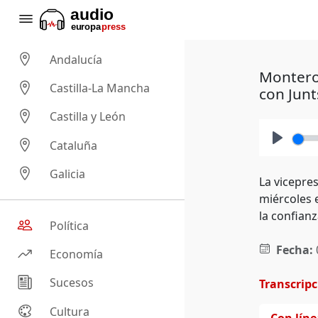
Andalucía
Montero
Castilla-La Mancha
con Junt
Castilla y León
Cataluña
Play
Galicia
La vicepre
miércoles 
la confianz
Política
Fecha:
Economía
Sucesos
Transcrip
Cultura