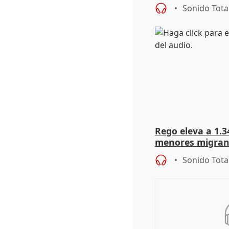
"pulsión de cam
Sonido Tota
Rego eleva a 1.34
menores migrant
entrada masiva
Sonido Tota