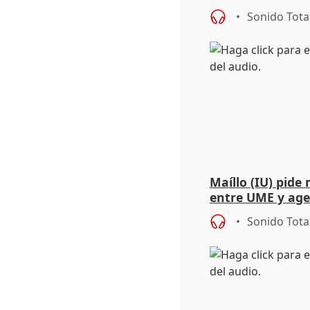
trasfondo políti
Sonido Tota
Maíllo (IU) pide
entre UME y ag
Sonido Tota