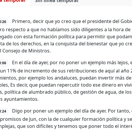
ea temporal
Sin línea temporal
Primero, decir que yo creo que el presidente del Gobie
0:26
ro respecto a que no habíamos sido diligentes a la hora d
legado con esta formación política para permitir que podamo
ta de los derechos, en la conquista del bienestar que yo 
l Consejo de Ministros.
En el día de ayer, por no poner un ejemplo más lejos,
1:06
un 11% de incremento de sus retribuciones de aquí al año 
ientos, por ejemplo los andaluces, puedan invertir más de
les, Es decir, que puedan repercutir todo ese dinero en vivie
s, política de alumbrado público, de gestión de agua, de lo
s ayuntamientos.
Digo por poner un ejemplo del día de ayer. Por tanto
1:24
promisos de Jun, con la de cualquier formación política y
plejas, que son difíciles y tenemos que poner todo el inter