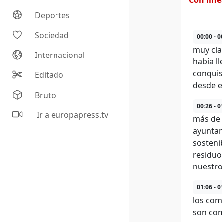
Con lín
Deportes
Sociedad
00:00 - 0
muy cla
Internacional
había l
conquis
Editado
desde e
Bruto
00:26 - 0
Ir a europapress.tv
más de 
ayuntam
sostenib
residuo
nuestro
01:06 - 0
los com
son com