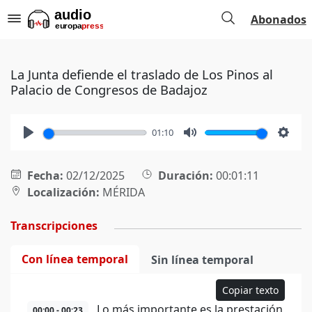
Abonados
La Junta defiende el traslado de Los Pinos al
Palacio de Congresos de Badajoz
01:10
Play
Mute
Setti
Fecha:
02/12/2025
Duración:
00:01:11
Localización:
MÉRIDA
Transcripciones
Con línea temporal
Sin línea temporal
Copiar texto
Lo más importante es la prestación
00:00 - 00:23