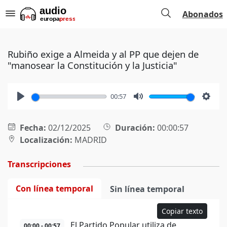
Abonados
Rubiño exige a Almeida y al PP que dejen de
"manosear la Constitución y la Justicia"
00:57
Play
Mute
Setti
Fecha:
02/12/2025
Duración:
00:00:57
Localización:
MADRID
Transcripciones
Con línea temporal
Sin línea temporal
Copiar texto
El Partido Popular utiliza de
00:00 - 00:57