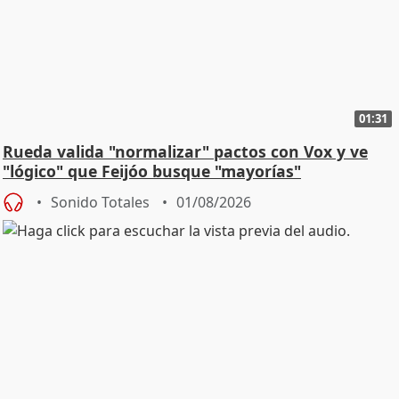
01:31
Rueda valida "normalizar" pactos con Vox y ve
"lógico" que Feijóo busque "mayorías"
Sonido Totales
01/08/2026