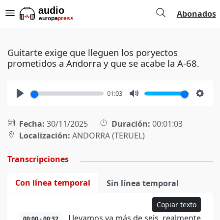
Abonados
Guitarte exige que lleguen los poryectos
prometidos a Andorra y que se acabe la A-68.
01:03
Play
Mute
Setti
Fecha:
30/11/2025
Duración:
00:01:03
Localización:
ANDORRA (TERUEL)
Transcripciones
Con línea temporal
Sin línea temporal
Copiar texto
Llevamos ya más de seis, realmente
00:00 - 00:32