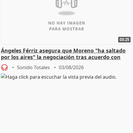
03:25
Ángeles Férriz asegura que Moreno "ha saltado
por los aires" la negociación tras acuerdo con
SMA
Sonido Totales
03/08/2026