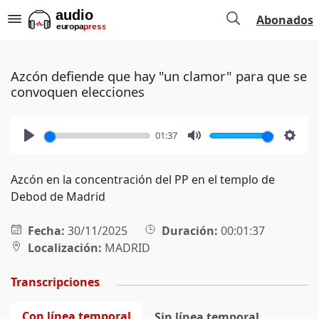
Abonados
Azcón defiende que hay "un clamor" para que se
convoquen elecciones
01:37
Play
Mute
Setti
Azcón en la concentración del PP en el templo de
Debod de Madrid
Fecha:
30/11/2025
Duración:
00:01:37
Localización:
MADRID
Transcripciones
Con línea temporal
Sin línea temporal