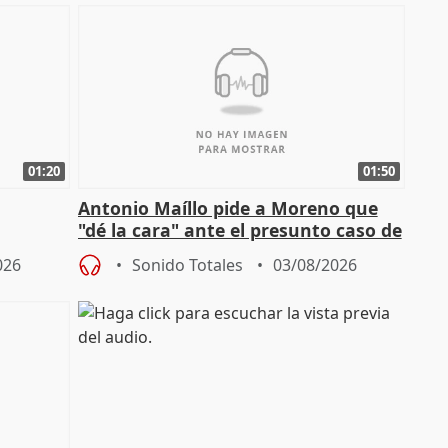
01:20
01:50
Antonio Maíllo pide a Moreno que
"dé la cara" ante el presunto caso de
endas de
acoso del CEO de ADM
026
Sonido Totales
03/08/2026