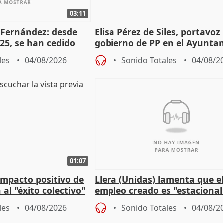
03:11
é Fernández: desde
Elisa Pérez de Siles, portavoz
25, se han cedido
gobierno de PP en el Ayunta
r nacimiento
de Málaga, deja la política
les
04/08/2026
Sonido Totales
04/08/2
01:07
 impacto positivo de
Llera (Unidas) lamenta que e
 al "éxito colectivo"
empleo creado es "estacional
"esfumará" al acabar el vera
les
04/08/2026
Sonido Totales
04/08/2