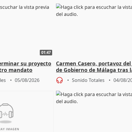
01:47
terminar su proyecto
Carmen Casero, portavoz del
otro mandato
de Gobierno de Málaga tras l
de Pérez de Siles
les
05/08/2026
Sonido Totales
04/08/2