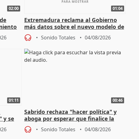
02:00
01:04
 de
Extremadura reclama al Gobierno
miento
más datos sobre el nuevo modelo de
financiación
026
Sonido Totales
04/08/2026
01:11
00:46
l
Sabrido rechaza "hacer política" y
" y se
aboga por esperar que finalice la
no
investigación del incendio
026
Sonido Totales
04/08/2026