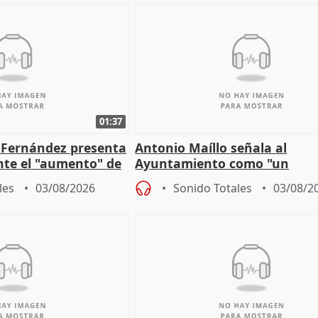
01:37
é Fernández presenta
Antonio Maíllo señala al
ante el "aumento" de
Ayuntamiento como "un
gar en Madri
especulador más" sobre vivi
les
03/08/2026
Sonido Totales
03/08/2
Jiménez Becerril