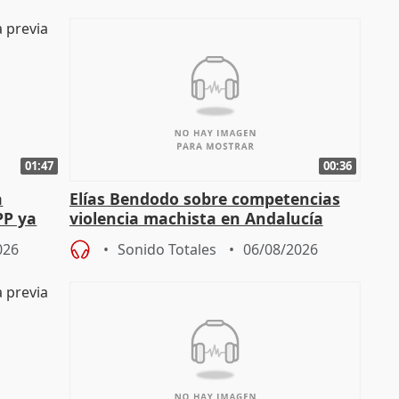
01:47
00:36
a
Elías Bendodo sobre competencias
PP ya
violencia machista en Andalucía
026
Sonido Totales
06/08/2026