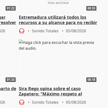
01:22
00:33
gar
Extremadura utilizará todos los
resolver
recursos a su alcance para no recibir
más menores migrantes
026
Sonido Totales
05/08/2026
01:33
06:18
parto de
Sira Rego opina sobre el caso
Zapatero: "Máximo respeto al
tral
proceso judicial"
026
Sonido Totales
05/08/2026