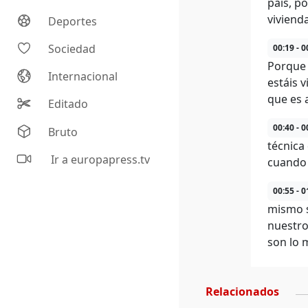
país, p
viviend
Deportes
Sociedad
00:19 - 0
Porque 
Internacional
estáis v
que es 
Editado
00:40 - 0
Bruto
técnica
Ir a europapress.tv
cuando 
00:55 - 0
mismo s
nuestro
son lo
Relacionados