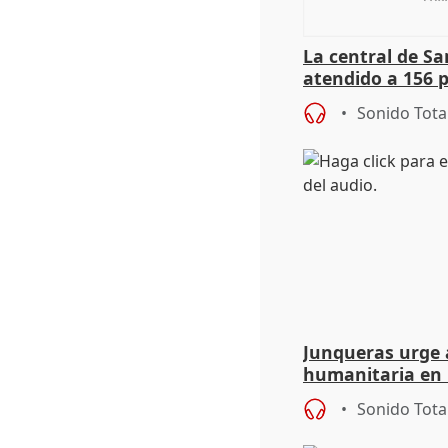
La central de Sa
atendido a 156 
situación de ca
Sonido Tota
de Calor
Junqueras urge a
humanitaria en 
responsabilidad 
Sonido Tota