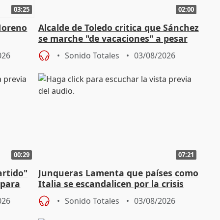
03:25
02:00
Moreno
Alcalde de Toledo critica que Sánchez
se marche "de vacaciones" a pesar
n SMA
de la crisis migratoria
026
Sonido Totales
03/08/2026
00:29
07:21
artido"
Junqueras Lamenta que países como
 para
Italia se escandalicen por la crisis
migratoria
026
Sonido Totales
03/08/2026