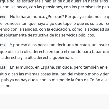
orque no les escucharéis hablar de qué querrían hacer ellos 
a, con las becas, con las pensiones, con los permisos de pat
No lo harán nunca. ¿Por qué? Porque ya sabemos lo qu
0:40
ellos necesitan que haya algo que tape lo que es su labor c
iendo con la sanidad, con la educación, cómo la sociedad sal
absolutamente destructiva de los servicios públicos.
Y por eso ellos necesitan decir una burrada, un insult
0:55
 que utiliza la ultraderecha en todo el mundo para tapar que
la derecha y la ultraderecha gobiernan.
En el mundo, en España, sin duda, pero también en el 
1:15
itio dicen las mismas cosas insultan del mismo modo y tie
 país ya no hay duda, son lo mismo de la foto de Colón a la
 mismo