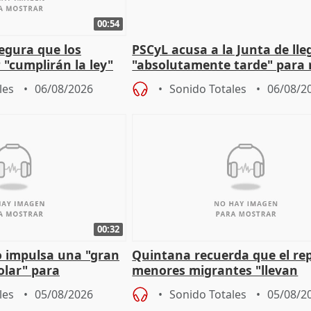
00:54
egura que los
PSCyL acusa a la Junta de lle
 "cumplirán la ley"
"absolutamente tarde" para 
es migrantes
problemas como Newcastle
les
06/08/2026
Sonido Totales
06/08/2
00:32
 impulsa una "gran
Quintana recuerda que el re
olar" para
menores migrantes "llevan
aportación del Gobierno" cen
les
05/08/2026
Sonido Totales
05/08/2