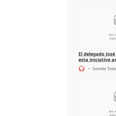
El delegado Jos
esta iniciative 
personas sin ho
Sonido Tota