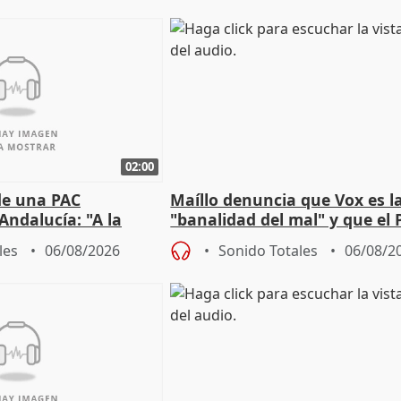
02:00
de una PAC
Maíllo denuncia que Vox es l
Andalucía: "A la
"banalidad del mal" y que el 
 que protegerla"
asume todas sus tesis
les
06/08/2026
Sonido Totales
06/08/2