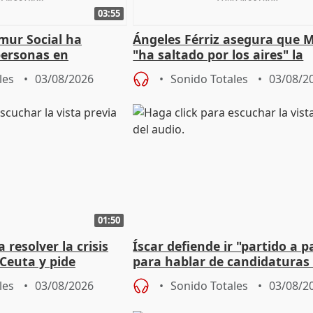
03:55
mur Social ha
Ángeles Férriz asegura que 
personas en
"ha saltado por los aires" la
lle durante Campaña
negociación tras acuerdo co
les
03/08/2026
Sonido Totales
03/08/2
01:50
 resolver la crisis
Íscar defiende ir "partido a p
Ceuta y pide
para hablar de candidaturas
a la UE
2027
les
03/08/2026
Sonido Totales
03/08/2