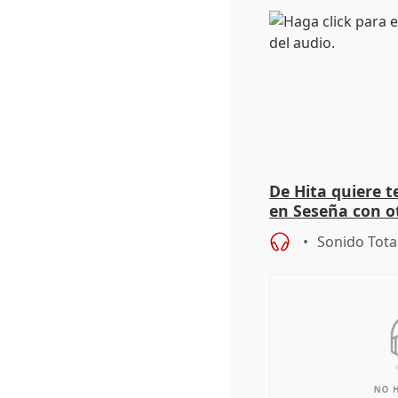
De Hita quiere 
en Seseña con 
Sonido Tota