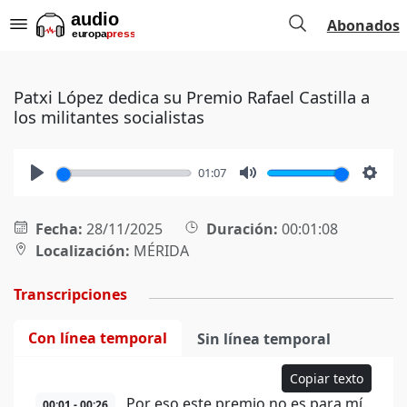
Abonados
Patxi López dedica su Premio Rafael Castilla a
los militantes socialistas
01:07
Play
Mute
Setti
Fecha:
28/11/2025
Duración:
00:01:08
Localización:
MÉRIDA
Transcripciones
Con línea temporal
Sin línea temporal
Copiar texto
Por eso este premio no es para mí.
00:01 - 00:26