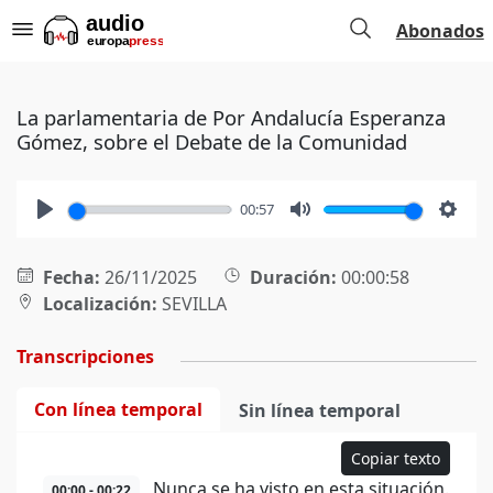
Abonados
La parlamentaria de Por Andalucía Esperanza
Gómez, sobre el Debate de la Comunidad
00:57
Play
Mute
Setti
Fecha:
26/11/2025
Duración:
00:00:58
Localización:
SEVILLA
Transcripciones
Con línea temporal
Sin línea temporal
Copiar texto
Nunca se ha visto en esta situación.
00:00 - 00:22