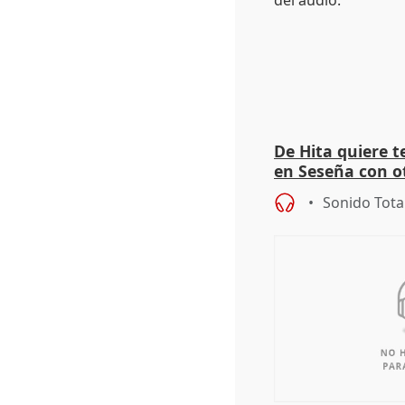
De Hita quiere 
en Seseña con 
Sonido Tota