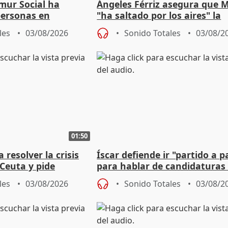
mur Social ha
Ángeles Férriz asegura que 
personas en
"ha saltado por los aires" la
lle durante Campaña
negociación tras acuerdo co
les
03/08/2026
Sonido Totales
03/08/2
01:50
 resolver la crisis
Íscar defiende ir "partido a p
Ceuta y pide
para hablar de candidaturas
a la UE
2027
les
03/08/2026
Sonido Totales
03/08/2