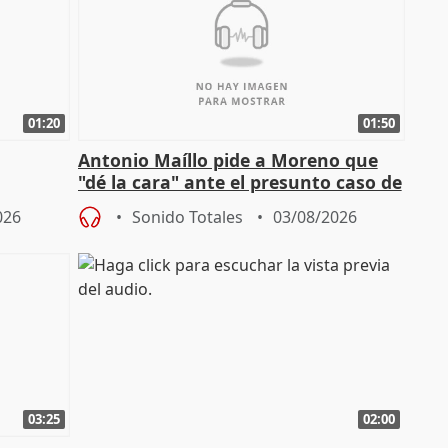
01:20
01:50
Antonio Maíllo pide a Moreno que
"dé la cara" ante el presunto caso de
endas de
acoso del CEO de ADM
026
Sonido Totales
03/08/2026
03:25
02:00