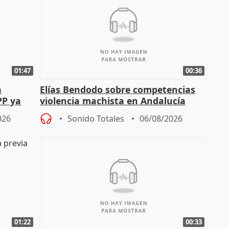
01:47
00:36
a
Elías Bendodo sobre competencias
PP ya
violencia machista en Andalucía
026
Sonido Totales
06/08/2026
01:22
00:33