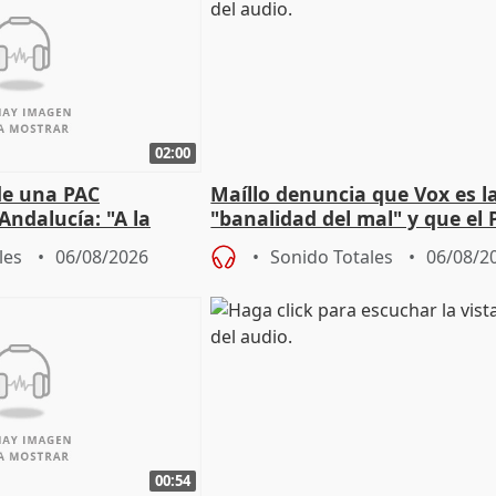
02:00
de una PAC
Maíllo denuncia que Vox es l
Andalucía: "A la
"banalidad del mal" y que el 
 que protegerla"
asume todas sus tesis
les
06/08/2026
Sonido Totales
06/08/2
00:54