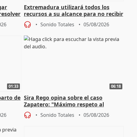
gar
Extremadura utilizará todos los
resolver
recursos a su alcance para no recibir
más menores migrantes
026
Sonido Totales
05/08/2026
01:33
06:18
parto de
Sira Rego opina sobre el caso
Zapatero: "Máximo respeto al
tral
proceso judicial"
026
Sonido Totales
05/08/2026