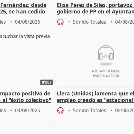
é Fernández: desde
Elisa Pérez de Siles, portavoz
25, se han cedido
gobierno de PP en el Ayunta
r nacimiento
de Málaga, deja la política
les
04/08/2026
Sonido Totales
04/08/2
01:07
 impacto positivo de
Llera (Unidas) lamenta que e
 al "éxito colectivo"
empleo creado es "estacional
"esfumará" al acabar el vera
les
04/08/2026
Sonido Totales
04/08/2