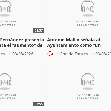
01:37
é Fernández presenta
Antonio Maíllo señala al
ante el "aumento" de
Ayuntamiento como "un
gar en Madri
especulador más" sobre vivi
les
03/08/2026
Sonido Totales
03/08/2
Jiménez Becerril
03:55