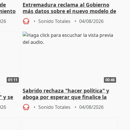
 de
Extremadura reclama al Gobierno
miento
más datos sobre el nuevo modelo de
financiación
026
Sonido Totales
04/08/2026
01:11
00:46
l
Sabrido rechaza "hacer política" y
" y se
aboga por esperar que finalice la
no
investigación del incendio
026
Sonido Totales
04/08/2026