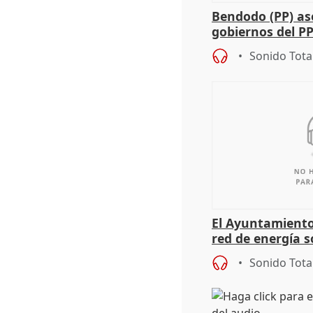
Bendodo (PP) as
gobiernos del PP
sobre los menor
Sonido Tota
El Ayuntamiento
red de energía s
autoconsumo
Sonido Tota