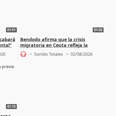
01:51
01:02
acabará
Bendodo afirma que la crisis
ntal"
migratoria en Ceuta refleja la
"extrema debilidad" del Gobierno
026
Sonido Totales
02/08/2026
01:15