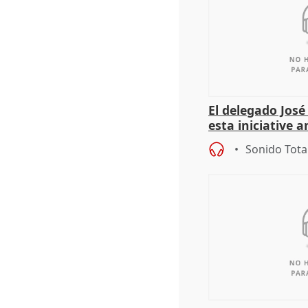
El delegado Jos
esta iniciative 
personas sin ho
Sonido Tota