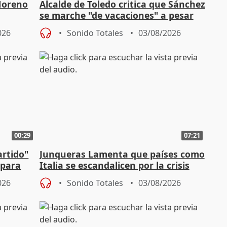
Moreno
Alcalde de Toledo critica que Sánchez
se marche "de vacaciones" a pesar
n SMA
de la crisis migratoria
026
Sonido Totales
03/08/2026
00:29
07:21
artido"
Junqueras Lamenta que países como
 para
Italia se escandalicen por la crisis
migratoria
026
Sonido Totales
03/08/2026