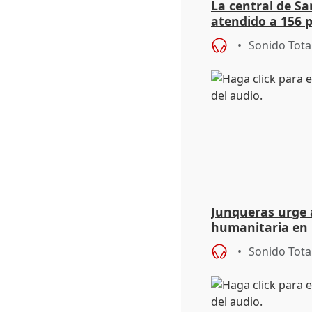
La central de Sa
atendido a 156 
situación de ca
Sonido Tota
de Calor
Junqueras urge a
humanitaria en 
responsabilidad 
Sonido Tota