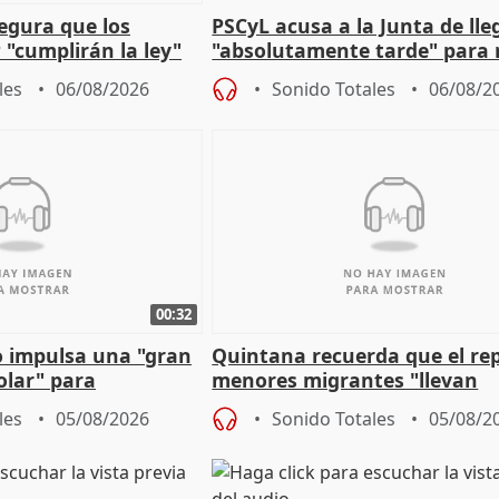
egura que los
PSCyL acusa a la Junta de lle
 "cumplirán la ley"
"absolutamente tarde" para 
es migrantes
problemas como Newcastle
les
06/08/2026
Sonido Totales
06/08/2
00:32
 impulsa una "gran
Quintana recuerda que el re
olar" para
menores migrantes "llevan
aportación del Gobierno" cen
les
05/08/2026
Sonido Totales
05/08/2