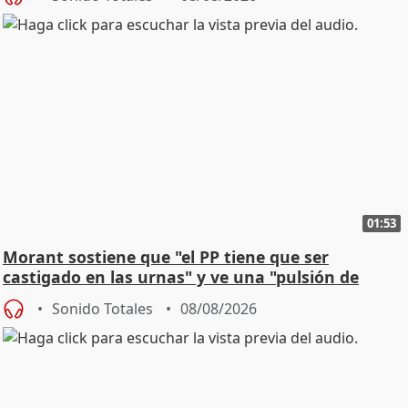
01:53
Morant sostiene que "el PP tiene que ser
castigado en las urnas" y ve una "pulsión de
cambio"
Sonido Totales
08/08/2026