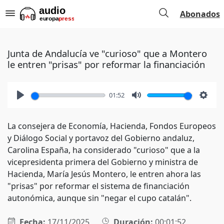
Abonados
Junta de Andalucía ve "curioso" que a Montero
le entren "prisas" por reformar la financiación
01:52
Play
Mute
Setti
La consejera de Economía, Hacienda, Fondos Europeos
y Diálogo Social y portavoz del Gobierno andaluz,
Carolina España, ha considerado "curioso" que a la
vicepresidenta primera del Gobierno y ministra de
Hacienda, María Jesús Montero, le entren ahora las
"prisas" por reformar el sistema de financiación
autonómica, aunque sin "negar el cupo catalán".
Fecha:
17/11/2025
Duración:
00:01:52