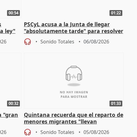
00:54
01:22
s
PSCyL acusa a la Junta de llegar
a ley"
"absolutamente tarde" para resolver
problemas como Newcastle
026
Sonido Totales
06/08/2026
00:32
01:33
a "gran
Quintana recuerda que el reparto de
menores migrantes "llevan
aportación del Gobierno" central
026
Sonido Totales
05/08/2026