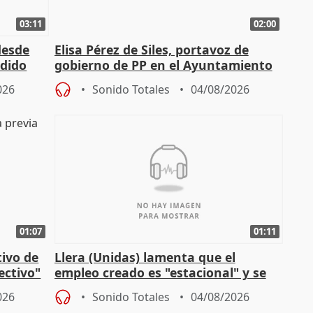
03:11
02:00
desde
Elisa Pérez de Siles, portavoz de
edido
gobierno de PP en el Ayuntamiento
de Málaga, deja la política
026
Sonido Totales
04/08/2026
01:07
01:11
tivo de
Llera (Unidas) lamenta que el
lectivo"
empleo creado es "estacional" y se
"esfumará" al acabar el verano
026
Sonido Totales
04/08/2026