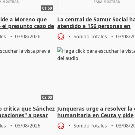
01:50
pide a Moreno que
La central de Samur Social h
e el presunto caso de
atendido a 156 personas en
de ADM
situación de calle durante 
les
03/08/2026
Sonido Totales
03/08/2
de Calor
02:00
o critica que Sánchez
Junqueras urge a resolver la c
acaciones" a pesar
humanitaria en Ceuta y pide
atoria
responsabilidad a la UE
les
03/08/2026
Sonido Totales
03/08/2