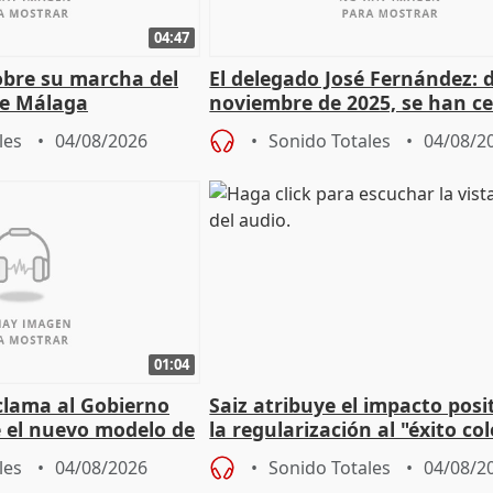
04:47
sobre su marcha del
El delegado José Fernández: 
e Málaga
noviembre de 2025, se han c
9.810 ayudas por nacimiento
les
04/08/2026
Sonido Totales
04/08/2
01:04
lama al Gobierno
Saiz atribuye el impacto posi
 el nuevo modelo de
la regularización al "éxito co
del Gobierno
les
04/08/2026
Sonido Totales
04/08/2