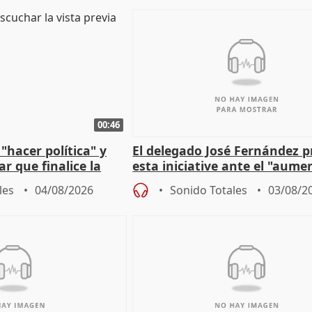
00:46
"hacer política" y
El delegado José Fernández 
r que finalice la
esta iniciative ante el "aume
l incendio
personas sin hogar en Madri
les
04/08/2026
Sonido Totales
03/08/2