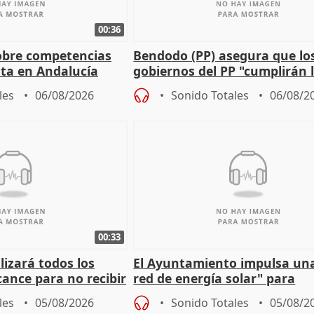
00:36
obre competencias
Bendodo (PP) asegura que lo
sta en Andalucía
gobiernos del PP "cumplirán l
sobre los menores migrantes
les
06/08/2026
Sonido Totales
06/08/2
00:33
izará todos los
El Ayuntamiento impulsa un
cance para no recibir
red de energía solar" para
grantes
autoconsumo
les
05/08/2026
Sonido Totales
05/08/2