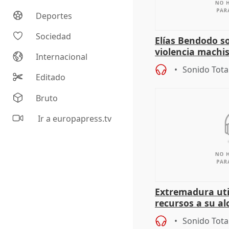
Deportes
Sociedad
Elías Bendodo s
violencia machi
Internacional
Sonido Tota
Editado
Bruto
Ir a europapress.tv
Extremadura util
recursos a su al
más menores mi
Sonido Tota