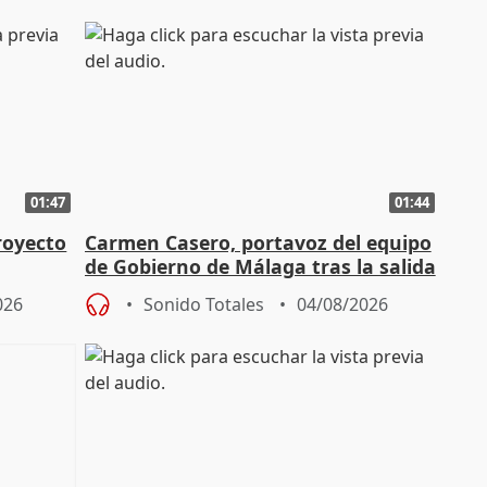
01:47
01:44
royecto
Carmen Casero, portavoz del equipo
de Gobierno de Málaga tras la salida
de Pérez de Siles
026
Sonido Totales
04/08/2026