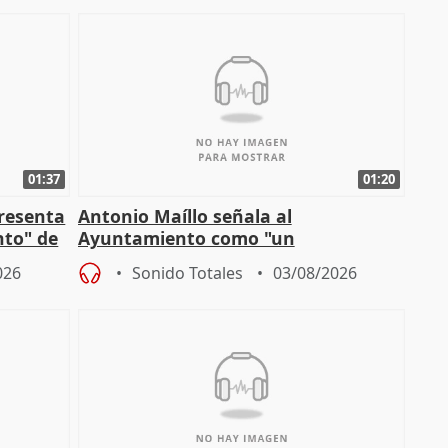
01:37
01:20
presenta
Antonio Maíllo señala al
nto" de
Ayuntamiento como "un
especulador más" sobre viviendas de
026
Sonido Totales
03/08/2026
Jiménez Becerril