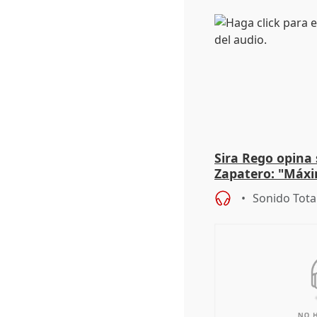
Sira Rego opina 
Zapatero: "Máxi
proceso judicial"
Sonido Tota