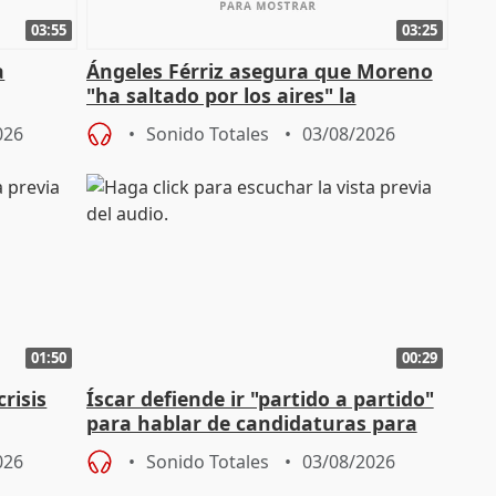
03:55
03:25
a
Ángeles Férriz asegura que Moreno
"ha saltado por los aires" la
Campaña
negociación tras acuerdo con SMA
026
Sonido Totales
03/08/2026
01:50
00:29
risis
Íscar defiende ir "partido a partido"
para hablar de candidaturas para
2027
026
Sonido Totales
03/08/2026