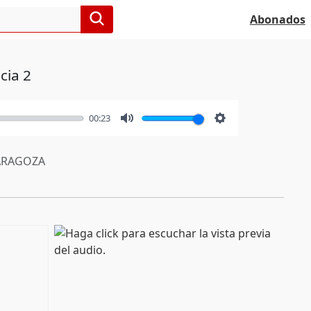
Abonados
cia 2
00:23
Mute
Settings
RAGOZA