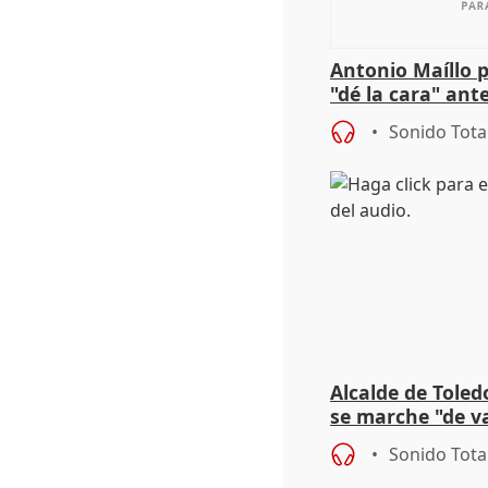
Antonio Maíllo 
"dé la cara" ant
acoso del CEO 
Sonido Tota
Alcalde de Toled
se marche "de v
de la crisis migr
Sonido Tota