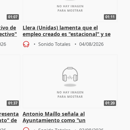
01:07
01:11
tivo de
Llera (Unidas) lamenta que el
lectivo"
empleo creado es "estacional" y se
"esfumará" al acabar el verano
026
Sonido Totales
04/08/2026
01:37
01:20
presenta
Antonio Maíllo señala al
nto" de
Ayuntamiento como "un
especulador más" sobre viviendas de