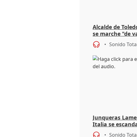
Alcalde de Toled
se marche "de v
de la crisis migr
Sonido Tota
Junqueras Lame
Italia se escanda
migratoria
Sonido Tota