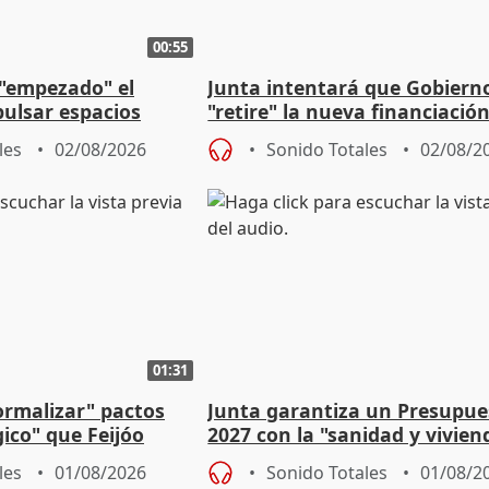
00:55
 "empezado" el
Junta intentará que Gobiern
ulsar espacios
"retire" la nueva financiació
as municipales
puede ser saqueo a las arcas
les
02/08/2026
Sonido Totales
02/08/2
01:31
ormalizar" pactos
Junta garantiza un Presupue
gico" que Feijóo
2027 con la "sanidad y vivie
as"
prioridades"
les
01/08/2026
Sonido Totales
01/08/2