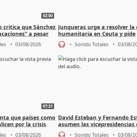
02:00
o critica que Sánchez
Junqueras urge a resolver la c
acaciones" a pesar
humanitaria en Ceuta y pide
atoria
responsabilidad a la UE
les
03/08/2026
Sonido Totales
03/08/2
07:21
nta que países como
David Esteban y Fernando E
licen por la crisis
asumen las vicepresidencias 
Diputación de Valladolid
les
03/08/2026
Sonido Totales
03/08/2