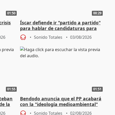
01:50
00:29
risis
Íscar defiende ir "partido a partido"
para hablar de candidaturas para
2027
026
Sonido Totales
03/08/2026
01:55
01:51
steban
Bendodo anuncia que el PP acabará
de la
con la "ideología medioambiental"
para regenerar las playas
026
Sonido Totales
02/08/2026