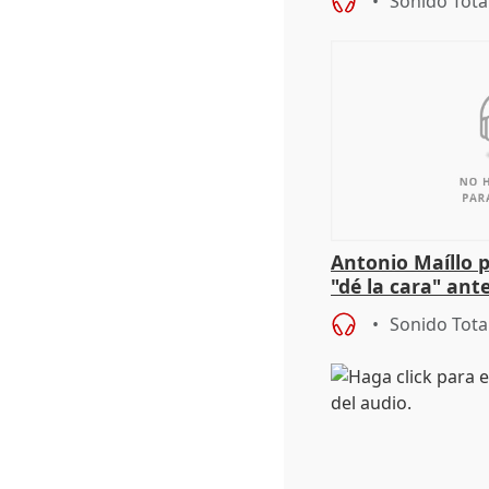
Sonido Tota
Antonio Maíllo 
"dé la cara" ant
acoso del CEO 
Sonido Tota