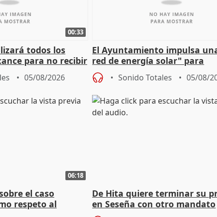
00:33
izará todos los
El Ayuntamiento impulsa un
cance para no recibir
red de energía solar" para
grantes
autoconsumo
les
05/08/2026
Sonido Totales
05/08/2
06:18
sobre el caso
De Hita quiere terminar su p
mo respeto al
en Seseña con otro mandato