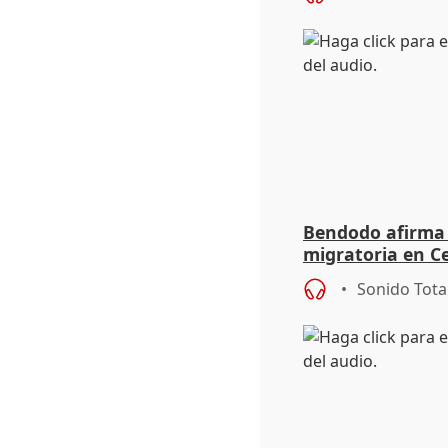
Bendodo afirma q
migratoria en Ce
"extrema debili
Sonido Tota