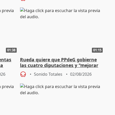
01:38
01:15
entas
Rueda quiere que PPdeG gobierne
na
las cuatro diputaciones y "mejorar
en concejales" en ciudades
026
Sonido Totales
02/08/2026