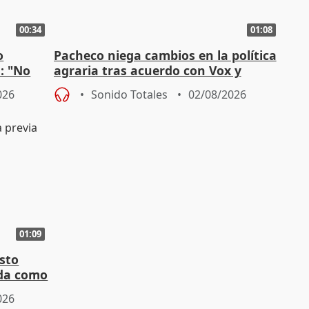
00:34
01:08
o
Pacheco niega cambios en la política
n: "No
agraria tras acuerdo con Vox y
"
asegura defensa del sector
026
Sonido Totales
02/08/2026
01:09
sto
nda como
026