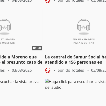
les
04/08/2026
Sonido Totales
03/08/2
01:50
pide a Moreno que
La central de Samur Social h
e el presunto caso de
atendido a 156 personas en
de ADM
situación de calle durante 
les
03/08/2026
Sonido Totales
03/08/2
de Calor