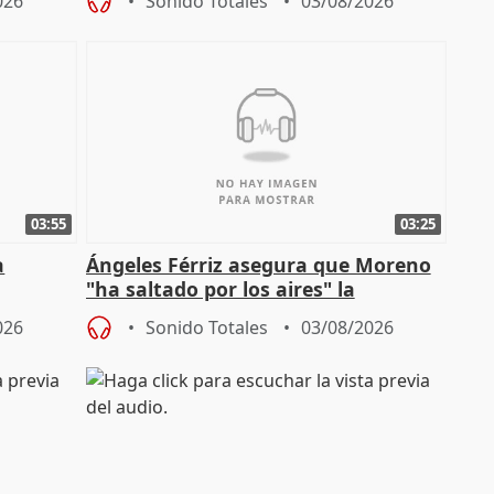
026
Sonido Totales
03/08/2026
Jiménez Becerril
03:55
03:25
a
Ángeles Férriz asegura que Moreno
"ha saltado por los aires" la
Campaña
negociación tras acuerdo con SMA
026
Sonido Totales
03/08/2026