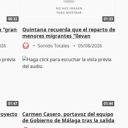
00:32
01:33
a "gran
Quintana recuerda que el reparto de
menores migrantes "llevan
aportación del Gobierno" central
026
Sonido Totales
05/08/2026
01:47
01:44
royecto
Carmen Casero, portavoz del equipo
de Gobierno de Málaga tras la salida
de Pérez de Siles