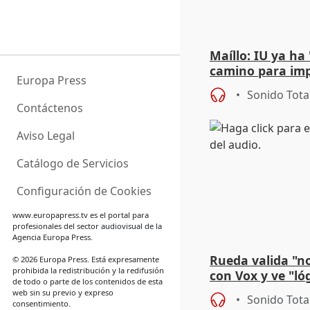
Maíllo: IU ya ha
camino para imp
Europa Press
unitarios para l
Sonido Tota
Contáctenos
Aviso Legal
Catálogo de Servicios
Configuración de Cookies
www.europapress.tv
es el portal para
profesionales del sector audiovisual de la
Agencia Europa Press.
Rueda valida "n
© 2026 Europa Press. Está expresamente
prohibida la redistribución y la redifusión
con Vox y ve "ló
de todo o parte de los contenidos de esta
busque "mayorí
web sin su previo y expreso
Sonido Tota
consentimiento.