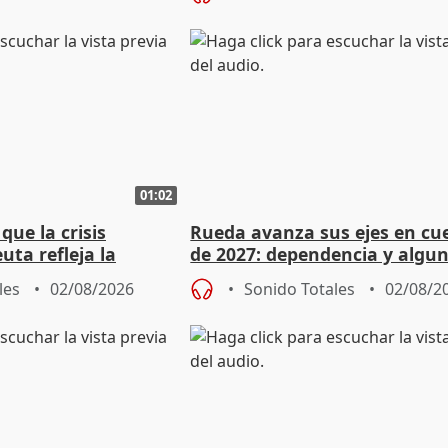
01:02
ue la crisis
Rueda avanza sus ejes en cu
uta refleja la
de 2027: dependencia y algu
dad" del Gobierno
rebaja fiscal más en vivienda
les
02/08/2026
Sonido Totales
02/08/2