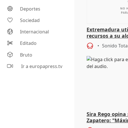
Deportes
Sociedad
Extremadura util
Internacional
recursos a su al
más menores mi
Editado
Sonido Tota
Bruto
Ir a europapress.tv
Sira Rego opina 
Zapatero: "Máxi
proceso judicial"