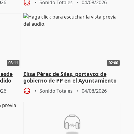
026
Sonido Totales
04/08/2026
03:11
02:00
desde
Elisa Pérez de Siles, portavoz de
edido
gobierno de PP en el Ayuntamiento
de Málaga, deja la política
026
Sonido Totales
04/08/2026