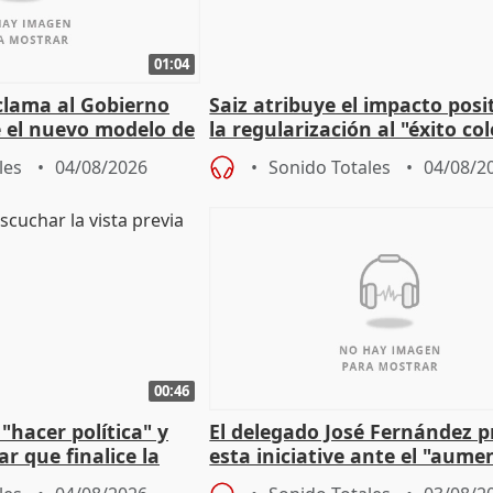
01:04
lama al Gobierno
Saiz atribuye el impacto posi
 el nuevo modelo de
la regularización al "éxito co
del Gobierno
les
04/08/2026
Sonido Totales
04/08/2
00:46
"hacer política" y
El delegado José Fernández 
r que finalice la
esta iniciative ante el "aume
l incendio
personas sin hogar en Madri