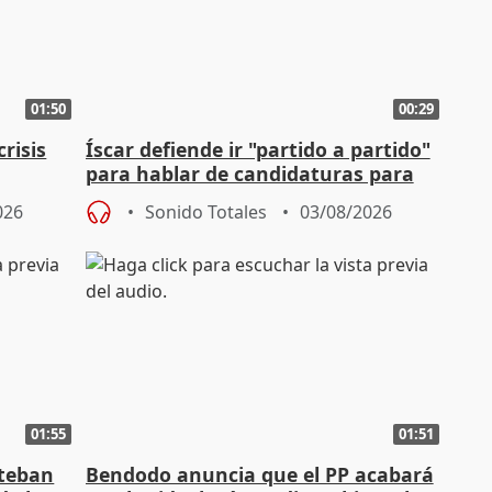
01:50
00:29
risis
Íscar defiende ir "partido a partido"
para hablar de candidaturas para
2027
026
Sonido Totales
03/08/2026
01:55
01:51
steban
Bendodo anuncia que el PP acabará