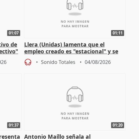
01:07
01:11
tivo de
Llera (Unidas) lamenta que el
lectivo"
empleo creado es "estacional" y se
"esfumará" al acabar el verano
026
Sonido Totales
04/08/2026
01:37
01:20
presenta
Antonio Maíllo señala al