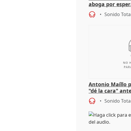
aboga por espera
investigación de
Sonido Tota
Antonio Maíllo 
"dé la cara" ant
acoso del CEO 
Sonido Tota