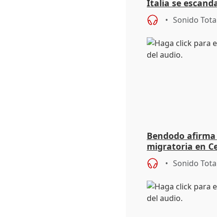
Italia se escanda
migratoria
Sonido Tota
Bendodo afirma q
migratoria en Ce
"extrema debili
Sonido Tota