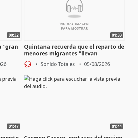
00:32
01:33
a "gran
Quintana recuerda que el reparto de
menores migrantes "llevan
aportación del Gobierno" central
026
Sonido Totales
05/08/2026
01:47
01:44
royecto
Carmen Casero, portavoz del equipo