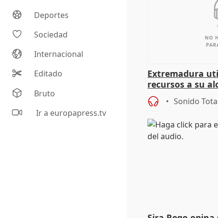
Deportes
Sociedad
Internacional
Extremadura util
Editado
recursos a su al
Bruto
más menores mi
Sonido Tota
Ir a europapress.tv
Sira Rego opina 