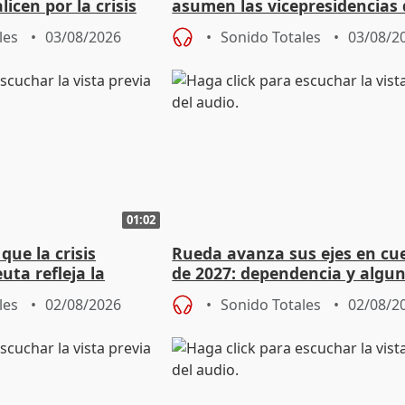
licen por la crisis
asumen las vicepresidencias 
Diputación de Valladolid
les
03/08/2026
Sonido Totales
03/08/2
01:02
ue la crisis
Rueda avanza sus ejes en cu
uta refleja la
de 2027: dependencia y algu
dad" del Gobierno
rebaja fiscal más en vivienda
les
02/08/2026
Sonido Totales
02/08/2