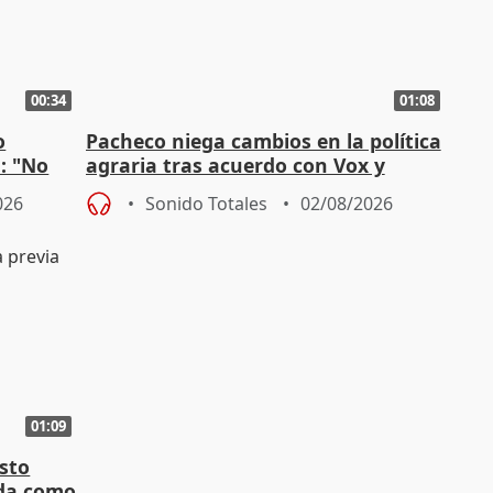
00:34
01:08
o
Pacheco niega cambios en la política
n: "No
agraria tras acuerdo con Vox y
"
asegura defensa del sector
026
Sonido Totales
02/08/2026
01:09
sto
nda como