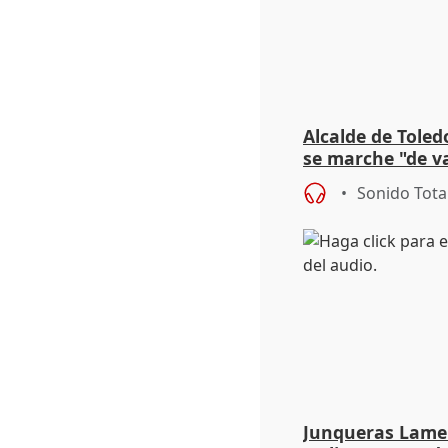
Alcalde de Toled
se marche "de v
de la crisis migr
Sonido Tota
Junqueras Lame