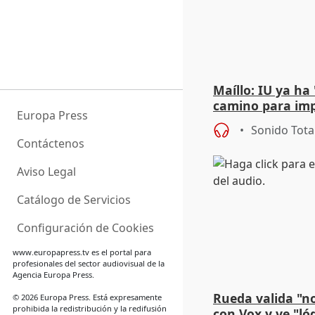
Maíllo: IU ya ha
camino para imp
Europa Press
unitarios para l
Sonido Tota
Contáctenos
Aviso Legal
Catálogo de Servicios
Configuración de Cookies
www.europapress.tv
es el portal para
profesionales del sector audiovisual de la
Agencia Europa Press.
Rueda valida "n
© 2026 Europa Press. Está expresamente
prohibida la redistribución y la redifusión
con Vox y ve "ló