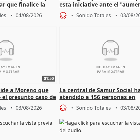
r que finalice la
esta iniciative ante el "aume
l incendio
personas sin hogar en Madri
les
04/08/2026
Sonido Totales
03/08/2
01:50
pide a Moreno que
La central de Samur Social h
e el presunto caso de
atendido a 156 personas en
de ADM
situación de calle durante 
les
03/08/2026
Sonido Totales
03/08/2
de Calor