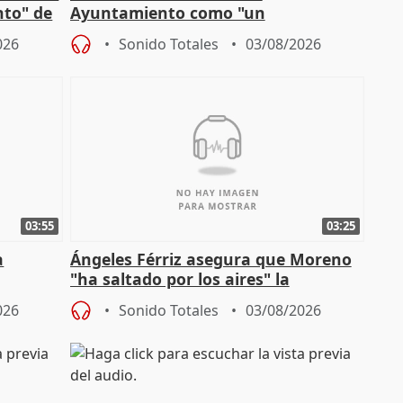
nto" de
Ayuntamiento como "un
especulador más" sobre viviendas de
026
Sonido Totales
03/08/2026
Jiménez Becerril
03:55
03:25
a
Ángeles Férriz asegura que Moreno
"ha saltado por los aires" la
Campaña
negociación tras acuerdo con SMA
026
Sonido Totales
03/08/2026