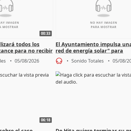
00:33
izará todos los
El Ayuntamiento impulsa un
cance para no recibir
red de energía solar" para
grantes
autoconsumo
les
05/08/2026
Sonido Totales
05/08/2
06:18
sobre el caso
De Hita quiere terminar su p