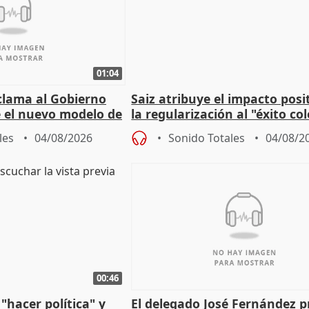
01:04
lama al Gobierno
Saiz atribuye el impacto posi
 el nuevo modelo de
la regularización al "éxito co
del Gobierno
les
04/08/2026
Sonido Totales
04/08/2
00:46
"hacer política" y
El delegado José Fernández 