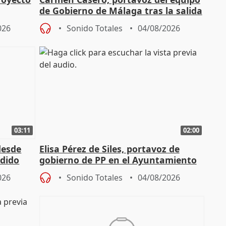
de Gobierno de Málaga tras la salida
de Pérez de Siles
026
Sonido Totales
04/08/2026
03:11
02:00
desde
Elisa Pérez de Siles, portavoz de
edido
gobierno de PP en el Ayuntamiento
de Málaga, deja la política
026
Sonido Totales
04/08/2026