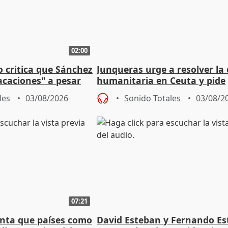
02:00
o critica que Sánchez
Junqueras urge a resolver la c
acaciones" a pesar
humanitaria en Ceuta y pide
atoria
responsabilidad a la UE
les
03/08/2026
Sonido Totales
03/08/2
07:21
nta que países como
David Esteban y Fernando E