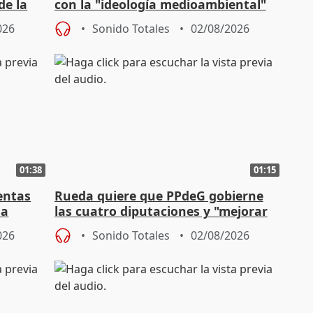
de la
con la "ideología medioambiental"
para regenerar las playas
026
Sonido Totales
02/08/2026
01:38
01:15
entas
Rueda quiere que PPdeG gobierne
na
las cuatro diputaciones y "mejorar
en concejales" en ciudades
026
Sonido Totales
02/08/2026