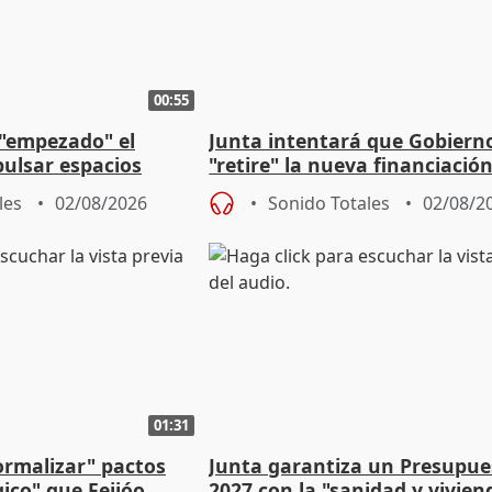
00:55
 "empezado" el
Junta intentará que Gobiern
ulsar espacios
"retire" la nueva financiació
as municipales
puede ser saqueo a las arcas
les
02/08/2026
Sonido Totales
02/08/2
01:31
ormalizar" pactos
Junta garantiza un Presupue
gico" que Feijóo
2027 con la "sanidad y vivie