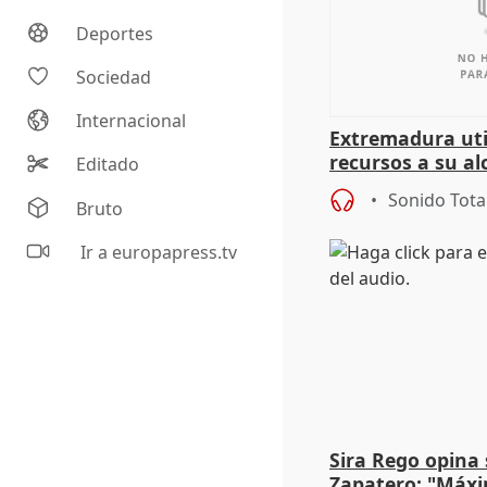
Deportes
Sociedad
Internacional
Extremadura util
recursos a su al
Editado
más menores mi
Sonido Tota
Bruto
Ir a europapress.tv
Sira Rego opina 
Zapatero: "Máxi