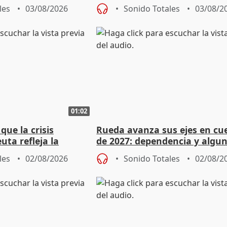
Diputación de Valladolid
les
03/08/2026
Sonido Totales
03/08/2
01:02
ue la crisis
Rueda avanza sus ejes en cu
uta refleja la
de 2027: dependencia y algu
dad" del Gobierno
rebaja fiscal más en vivienda
les
02/08/2026
Sonido Totales
02/08/2