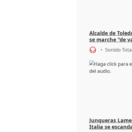
Alcalde de Toled
se marche "de v
de la crisis migr
Sonido Tota
Junqueras Lame
Italia se escanda