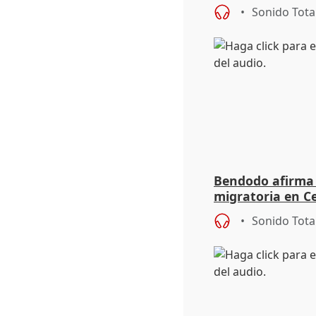
migratoria
Sonido Tota
Bendodo afirma q
migratoria en Ce
"extrema debili
Sonido Tota