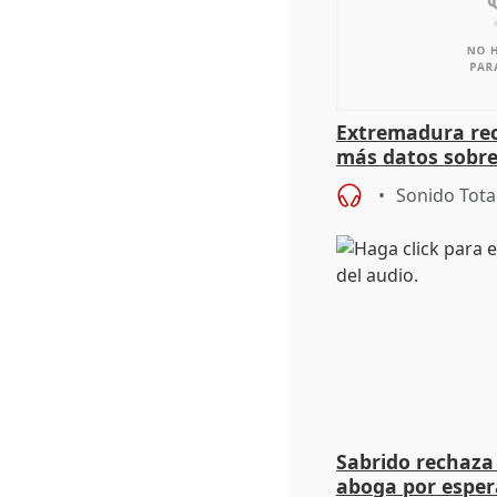
Extremadura rec
más datos sobre
financiación
Sonido Tota
Sabrido rechaza 
aboga por espera