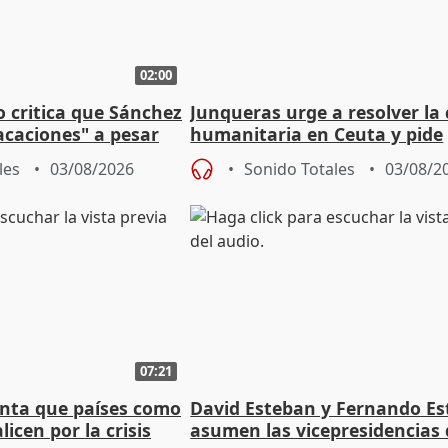
02:00
o critica que Sánchez
Junqueras urge a resolver la c
acaciones" a pesar
humanitaria en Ceuta y pide
atoria
responsabilidad a la UE
les
03/08/2026
Sonido Totales
03/08/2
07:21
nta que países como
David Esteban y Fernando E
licen por la crisis
asumen las vicepresidencias 