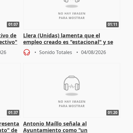
01:07
01:11
tivo de
Llera (Unidas) lamenta que el
lectivo"
empleo creado es "estacional" y se
"esfumará" al acabar el verano
026
Sonido Totales
04/08/2026
01:37
01:20
presenta
Antonio Maíllo señala al
nto" de
Ayuntamiento como "un