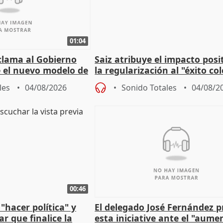
01:04
lama al Gobierno
Saiz atribuye el impacto posi
 el nuevo modelo de
la regularización al "éxito co
del Gobierno
les
04/08/2026
Sonido Totales
04/08/2
00:46
"hacer política" y
El delegado José Fernández 
r que finalice la
esta iniciative ante el "aume