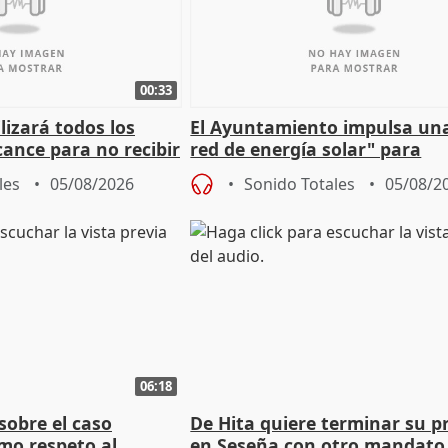
00:33
izará todos los
El Ayuntamiento impulsa un
cance para no recibir
red de energía solar" para
grantes
autoconsumo
les
05/08/2026
Sonido Totales
05/08/2
06:18
sobre el caso
De Hita quiere terminar su p
mo respeto al
en Seseña con otro mandato