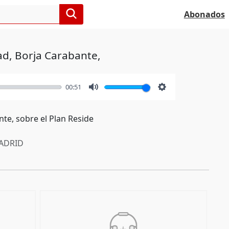
Abonados
d, Borja Carabante,
00:51
Mute
Settings
te, sobre el Plan Reside
ADRID