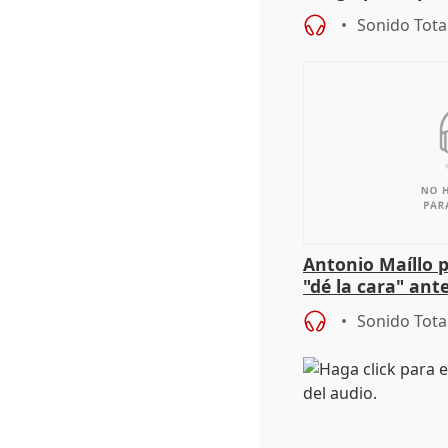
investigación de
Sonido Tota
Antonio Maíllo 
"dé la cara" ant
acoso del CEO 
Sonido Tota