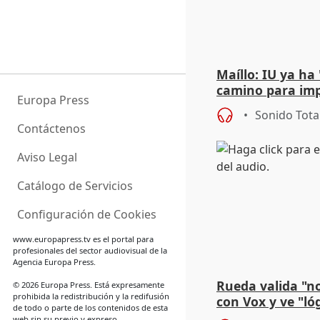
Maíllo: IU ya ha
camino para imp
Europa Press
unitarios para l
Sonido Tota
Contáctenos
Aviso Legal
Catálogo de Servicios
Configuración de Cookies
www.europapress.tv
es el portal para
profesionales del sector audiovisual de la
Agencia Europa Press.
Rueda valida "n
© 2026 Europa Press. Está expresamente
prohibida la redistribución y la redifusión
con Vox y ve "ló
de todo o parte de los contenidos de esta
busque "mayorí
web sin su previo y expreso