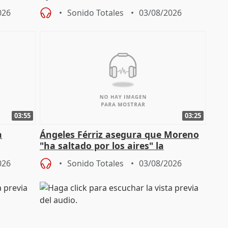
especulador más" sobre viviendas de
026
Sonido Totales
03/08/2026
Jiménez Becerril
03:55
03:25
a
Ángeles Férriz asegura que Moreno
"ha saltado por los aires" la
Campaña
negociación tras acuerdo con SMA
026
Sonido Totales
03/08/2026