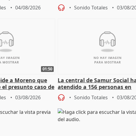
l incendio
personas sin hogar en Madri
les
04/08/2026
Sonido Totales
03/08/2
01:50
pide a Moreno que
La central de Samur Social h
e el presunto caso de
atendido a 156 personas en
de ADM
situación de calle durante 
les
03/08/2026
Sonido Totales
03/08/2
de Calor