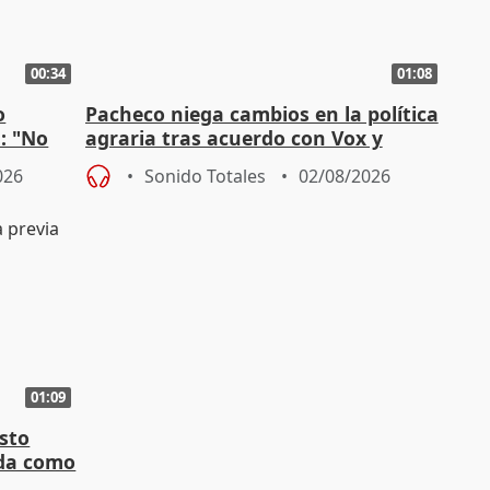
00:34
01:08
o
Pacheco niega cambios en la política
n: "No
agraria tras acuerdo con Vox y
"
asegura defensa del sector
026
Sonido Totales
02/08/2026
01:09
sto
nda como