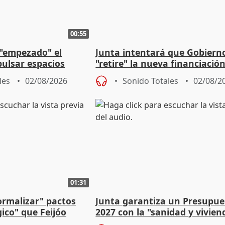
00:55
 "empezado" el
Junta intentará que Gobiern
ulsar espacios
"retire" la nueva financiació
as municipales
puede ser saqueo a las arcas
les
02/08/2026
Sonido Totales
02/08/2
01:31
ormalizar" pactos
Junta garantiza un Presupue
gico" que Feijóo
2027 con la "sanidad y vivie
as"
prioridades"