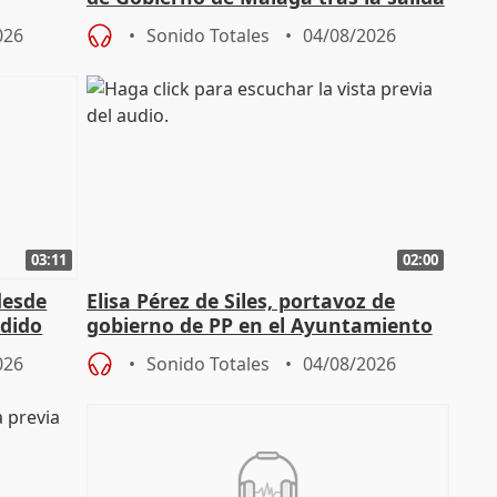
de Pérez de Siles
026
Sonido Totales
04/08/2026
03:11
02:00
desde
Elisa Pérez de Siles, portavoz de
edido
gobierno de PP en el Ayuntamiento
de Málaga, deja la política
026
Sonido Totales
04/08/2026