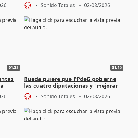
para regenerar las playas
026
Sonido Totales
02/08/2026
01:38
01:15
entas
Rueda quiere que PPdeG gobierne
na
las cuatro diputaciones y "mejorar
en concejales" en ciudades
026
Sonido Totales
02/08/2026