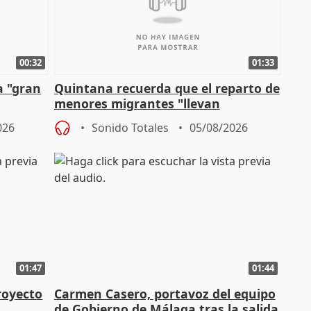
00:32
01:33
a "gran
Quintana recuerda que el reparto de
menores migrantes "llevan
aportación del Gobierno" central
026
Sonido Totales
05/08/2026
01:47
01:44
royecto
Carmen Casero, portavoz del equipo
de Gobierno de Málaga tras la salida