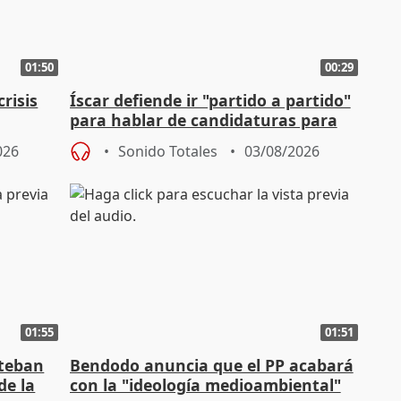
01:50
00:29
risis
Íscar defiende ir "partido a partido"
para hablar de candidaturas para
2027
026
Sonido Totales
03/08/2026
01:55
01:51
steban
Bendodo anuncia que el PP acabará
de la
con la "ideología medioambiental"