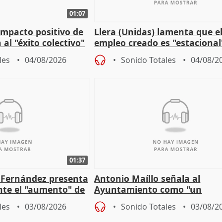
01:07
 impacto positivo de
Llera (Unidas) lamenta que e
 al "éxito colectivo"
empleo creado es "estacional
"esfumará" al acabar el vera
les
04/08/2026
Sonido Totales
04/08/2
01:37
é Fernández presenta
Antonio Maíllo señala al
ante el "aumento" de
Ayuntamiento como "un
gar en Madri
especulador más" sobre vivi
les
03/08/2026
Sonido Totales
03/08/2
Jiménez Becerril