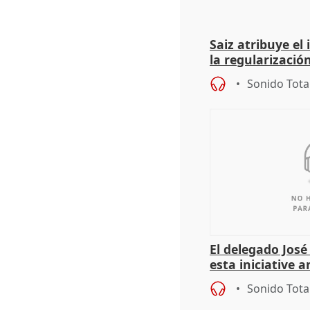
Saiz atribuye el
la regularización
del Gobierno
Sonido Tota
El delegado Jos
esta iniciative 
personas sin ho
Sonido Tota