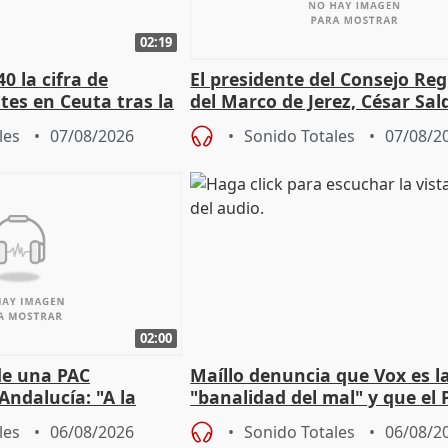
02:19
0 la cifra de
El presidente del Consejo Re
es en Ceuta tras la
del Marco de Jerez, César Sal
sobre exportaciones
les
07/08/2026
Sonido Totales
07/08/2
02:00
de una PAC
Maíllo denuncia que Vox es l
Andalucía: "A la
"banalidad del mal" y que el 
 que protegerla"
asume todas sus tesis
les
06/08/2026
Sonido Totales
06/08/2