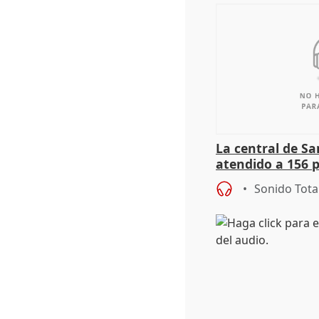
La central de Sa
atendido a 156 
situación de ca
Sonido Tota
de Calor