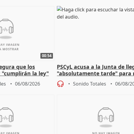
00:54
egura que los
PSCyL acusa a la Junta de lle
 "cumplirán la ley"
"absolutamente tarde" para 
es migrantes
problemas como Newcastle
les
06/08/2026
Sonido Totales
06/08/2