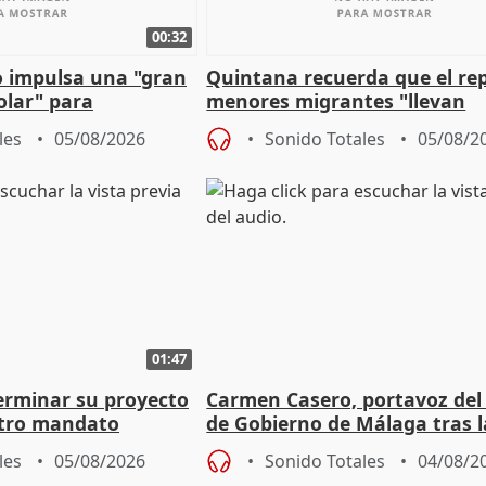
00:32
 impulsa una "gran
Quintana recuerda que el re
olar" para
menores migrantes "llevan
aportación del Gobierno" cen
les
05/08/2026
Sonido Totales
05/08/2
01:47
terminar su proyecto
Carmen Casero, portavoz del
otro mandato
de Gobierno de Málaga tras l
de Pérez de Siles
les
05/08/2026
Sonido Totales
04/08/2