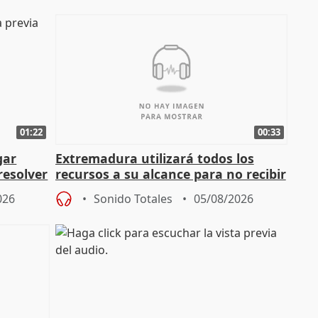
01:22
00:33
gar
Extremadura utilizará todos los
resolver
recursos a su alcance para no recibir
más menores migrantes
026
Sonido Totales
05/08/2026