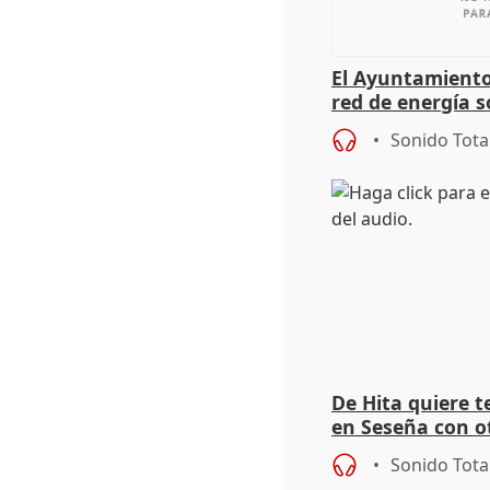
El Ayuntamiento
red de energía s
autoconsumo
Sonido Tota
De Hita quiere 
en Seseña con 
Sonido Tota