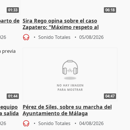
01:33
06:18
parto de
Sira Rego opina sobre el caso
Zapatero: "Máximo respeto al
tral
proceso judicial"
026
Sonido Totales
05/08/2026
01:44
04:47
 equipo
Pérez de Siles, sobre su marcha del
a salida
Ayuntamiento de Málaga
026
Sonido Totales
04/08/2026