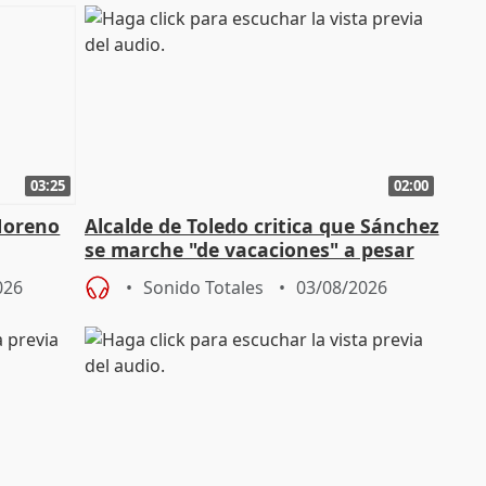
03:25
02:00
Moreno
Alcalde de Toledo critica que Sánchez
se marche "de vacaciones" a pesar
n SMA
de la crisis migratoria
026
Sonido Totales
03/08/2026