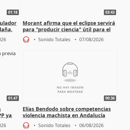
01:18
03:43
gulador
Morant afirma que el eclipse servirá
daña,
para "producir ciencia" útil para el
resto del mundo
026
Sonido Totales
07/08/2026
01:47
00:36
a
Elías Bendodo sobre competencias
PP ya
violencia machista en Andalucía
026
Sonido Totales
06/08/2026