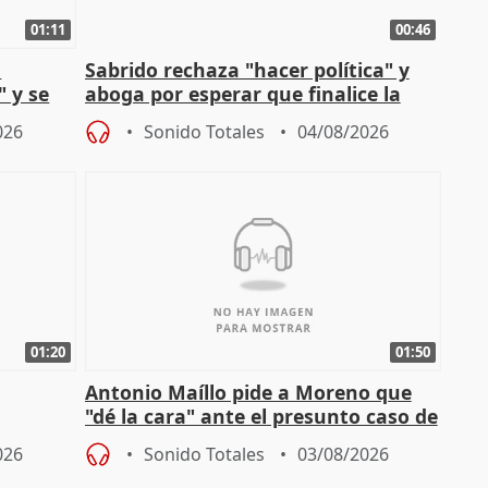
01:11
00:46
l
Sabrido rechaza "hacer política" y
" y se
aboga por esperar que finalice la
no
investigación del incendio
026
Sonido Totales
04/08/2026
01:20
01:50
Antonio Maíllo pide a Moreno que
"dé la cara" ante el presunto caso de
endas de
acoso del CEO de ADM
026
Sonido Totales
03/08/2026