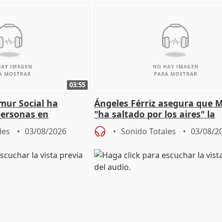
03:55
mur Social ha
Ángeles Férriz asegura que 
personas en
"ha saltado por los aires" la
lle durante Campaña
negociación tras acuerdo co
les
03/08/2026
Sonido Totales
03/08/2