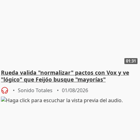
01:31
Rueda valida "normalizar" pactos con Vox y ve
"lógico" que Feijóo busque "mayorías"
Sonido Totales
01/08/2026