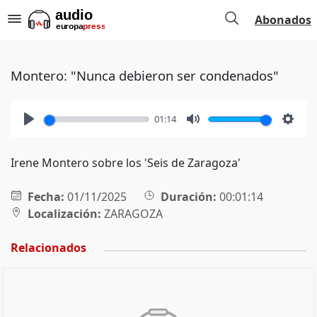
Abonados
Montero: "Nunca debieron ser condenados"
01:14
Play
Mute
Setti
Irene Montero sobre los 'Seis de Zaragoza'
Fecha:
01/11/2025
Duración:
00:01:14
Localización:
ZARAGOZA
Relacionados