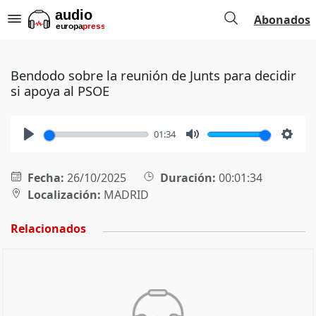
Abonados
Bendodo sobre la reunión de Junts para decidir
si apoya al PSOE
01:34
Play
Mute
Setti
Fecha:
26/10/2025
Duración:
00:01:34
Localización:
MADRID
Relacionados