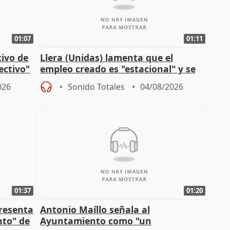
01:07
01:11
tivo de
Llera (Unidas) lamenta que el
lectivo"
empleo creado es "estacional" y se
"esfumará" al acabar el verano
026
Sonido Totales
04/08/2026
01:37
01:20
presenta
Antonio Maíllo señala al
nto" de
Ayuntamiento como "un