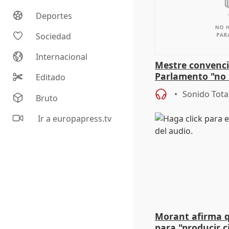
Deportes
Sociedad
Internacional
Mestre convenci
Parlamento "no 
Editado
defiende "estabi
Sonido Tota
Bruto
Vox
Ir a europapress.tv
Morant afirma qu
para "producir ci