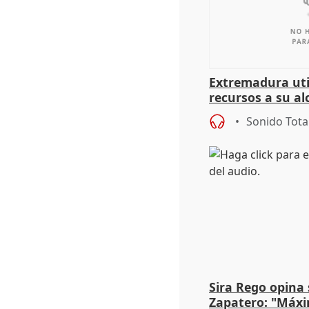
Extremadura util
recursos a su al
más menores mi
Sonido Tota
Sira Rego opina 
Zapatero: "Máxi