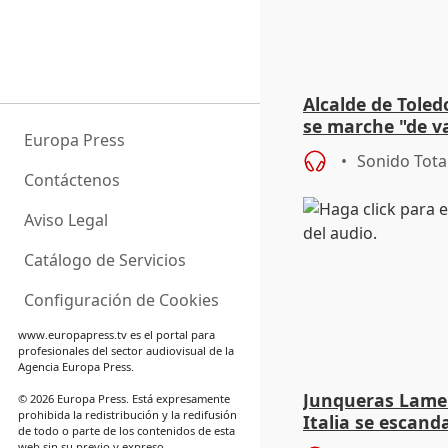
Alcalde de Toled
se marche "de v
Europa Press
de la crisis migr
Sonido Tota
Contáctenos
Aviso Legal
Catálogo de Servicios
Configuración de Cookies
www.europapress.tv
es el portal para
profesionales del sector audiovisual de la
Agencia Europa Press.
Junqueras Lame
© 2026 Europa Press. Está expresamente
prohibida la redistribución y la redifusión
Italia se escanda
de todo o parte de los contenidos de esta
migratoria
web sin su previo y expreso