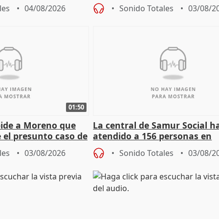
l incendio
personas sin hogar en Madri
les
04/08/2026
Sonido Totales
03/08/2
01:50
pide a Moreno que
La central de Samur Social h
e el presunto caso de
atendido a 156 personas en
de ADM
situación de calle durante 
les
03/08/2026
Sonido Totales
03/08/2
de Calor