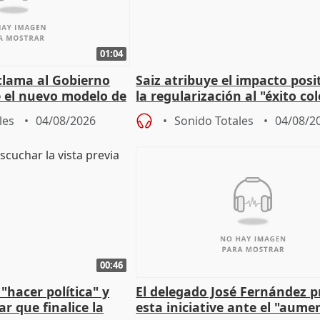
01:04
lama al Gobierno
Saiz atribuye el impacto posi
 el nuevo modelo de
la regularización al "éxito co
del Gobierno
les
04/08/2026
Sonido Totales
04/08/2
00:46
"hacer política" y
El delegado José Fernández 
r que finalice la
esta iniciative ante el "aume