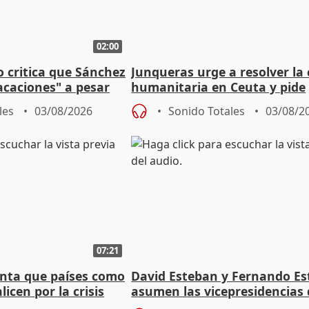
02:00
o critica que Sánchez
Junqueras urge a resolver la c
acaciones" a pesar
humanitaria en Ceuta y pide
atoria
responsabilidad a la UE
les
03/08/2026
Sonido Totales
03/08/2
07:21
nta que países como
David Esteban y Fernando E
licen por la crisis
asumen las vicepresidencias 
Diputación de Valladolid