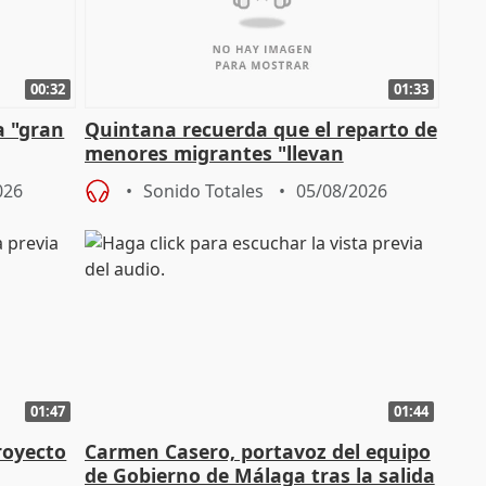
00:32
01:33
a "gran
Quintana recuerda que el reparto de
menores migrantes "llevan
aportación del Gobierno" central
026
Sonido Totales
05/08/2026
01:47
01:44
royecto
Carmen Casero, portavoz del equipo
de Gobierno de Málaga tras la salida