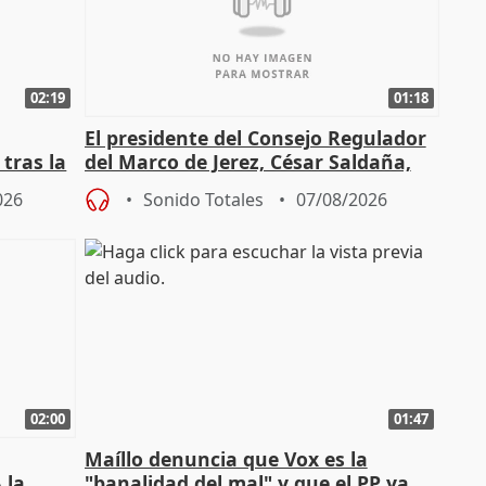
02:19
01:18
El presidente del Consejo Regulador
tras la
del Marco de Jerez, César Saldaña,
sobre exportaciones
026
Sonido Totales
07/08/2026
02:00
01:47
Maíllo denuncia que Vox es la
 la
"banalidad del mal" y que el PP ya