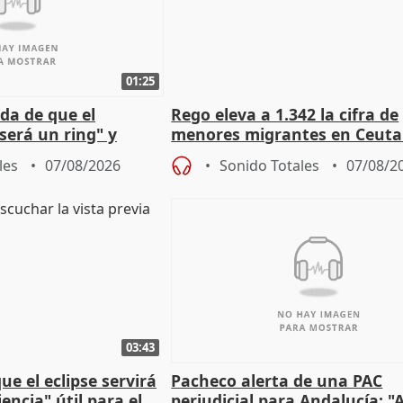
01:25
da de que el
Rego eleva a 1.342 la cifra de
será un ring" y
menores migrantes en Ceuta 
lidad" del pacto con
entrada masiva
les
07/08/2026
Sonido Totales
07/08/2
03:43
e el eclipse servirá
Pacheco alerta de una PAC
encia" útil para el
perjudicial para Andalucía: "A