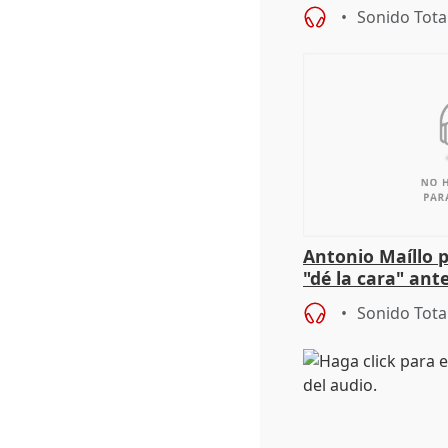
investigación de
Sonido Tota
Antonio Maíllo 
"dé la cara" ant
acoso del CEO 
Sonido Tota