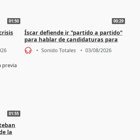
01:50
00:29
risis
Íscar defiende ir "partido a partido"
para hablar de candidaturas para
2027
026
Sonido Totales
03/08/2026
01:55
steban
de la