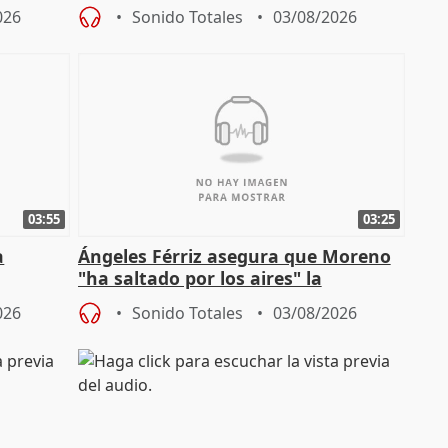
especulador más" sobre viviendas de
026
Sonido Totales
03/08/2026
Jiménez Becerril
03:55
03:25
a
Ángeles Férriz asegura que Moreno
"ha saltado por los aires" la
Campaña
negociación tras acuerdo con SMA
026
Sonido Totales
03/08/2026