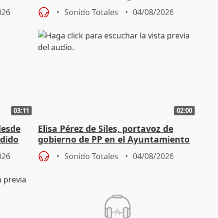
de Pérez de Siles
026
Sonido Totales
04/08/2026
03:11
02:00
desde
Elisa Pérez de Siles, portavoz de
edido
gobierno de PP en el Ayuntamiento
de Málaga, deja la política
026
Sonido Totales
04/08/2026