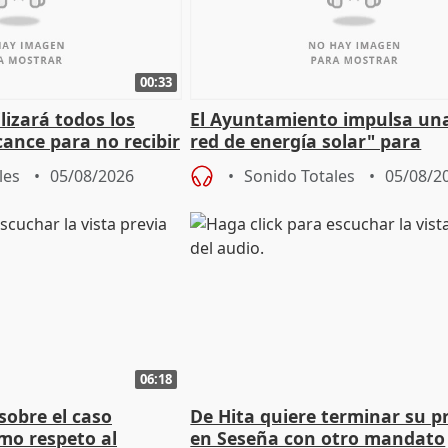
00:33
izará todos los
El Ayuntamiento impulsa un
cance para no recibir
red de energía solar" para
grantes
autoconsumo
les
05/08/2026
Sonido Totales
05/08/2
06:18
sobre el caso
De Hita quiere terminar su p
mo respeto al
en Seseña con otro mandato