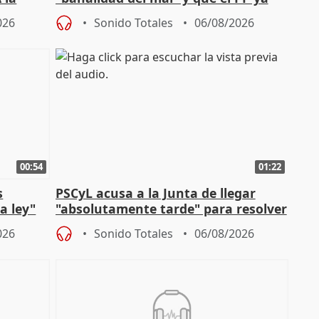
la"
asume todas sus tesis
026
Sonido Totales
06/08/2026
00:54
01:22
s
PSCyL acusa a la Junta de llegar
a ley"
"absolutamente tarde" para resolver
problemas como Newcastle
026
Sonido Totales
06/08/2026