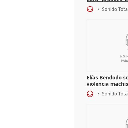
resto del mundo
Sonido Tota
Elías Bendodo s
violencia machi
Sonido Tota