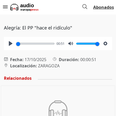
Abonados
Alegría: El PP "hace el ridículo"
00:51
Play
Mute
Setti
Fecha:
17/10/2025
Duración:
00:00:51
Localización:
ZARAGOZA
Relacionados