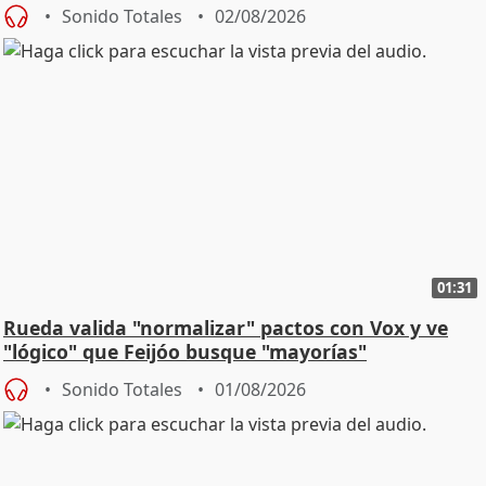
Sonido Totales
02/08/2026
01:31
Rueda valida "normalizar" pactos con Vox y ve
"lógico" que Feijóo busque "mayorías"
Sonido Totales
01/08/2026